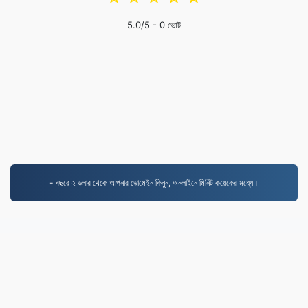
5.0
/5 -
0
ভোট
- বছরে ২ ডলার থেকে আপনার ডোমেইন কিনুন, অনলাইনে মিনিট কয়েকের মধ্যে।
MP3.to
2,331,713 ২০১৯ সাল থেকে রূপান্তরিত ফাইল
গোপনীয়তা নীতি
|
পরিষেবার শর্তাবলী
|
আমাদের সম্পর্কে
|
আমাদের সাথে
যোগাযোগ করুন
|
API
|
নমুনা
|
অ্যাপলিকেশন ইনস্টল করুন