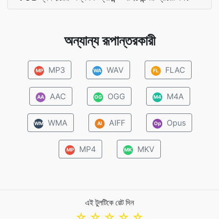
অন্যান্য রূপান্তরকারী
MP3
WAV
FLAC
MP
WA
FL
AAC
OGG
M4A
AA
OG
M4
WMA
AIFF
Opus
WM
AI
Op
MP4
MKV
MP
MK
এই টুলটিকে রেট দিন
☆
☆
☆
☆
☆