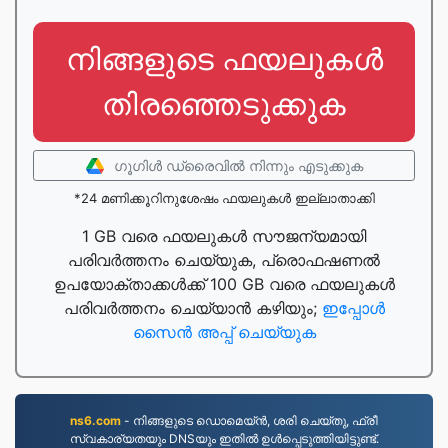
നിങ്ങളുടെ ഫയലുകൾ
തിരഞ്ഞെടുക്കുക
ഗൂഗിള്‍ ഡ്രൈവില്‍ നിന്നും എടുക്കുക
*24 മണിക്കൂറിനുശേഷം ഫയലുകൾ ഇല്ലാതാക്കി
1 GB വരെ ഫയലുകൾ സൗജന്യമായി
പരിവർത്തനം ചെയ്യുക, പ്രൊഫഷണൽ
ഉപയോക്താക്കൾക്ക് 100 GB വരെ ഫയലുകൾ
പരിവർത്തനം ചെയ്യാൻ കഴിയും;
ഇപ്പോൾ
സൈൻ അപ്പ് ചെയ്യുക
ns6.com
- നിങ്ങളുടെ ഡൊമെയ്ൻ, ശരി ചെയ്തു, ഫ്രീ
സ്വകാര്യതയും DNSയും ഇതിൽ ഉൾപ്പെടുത്തിയിട്ടുണ്ട്.