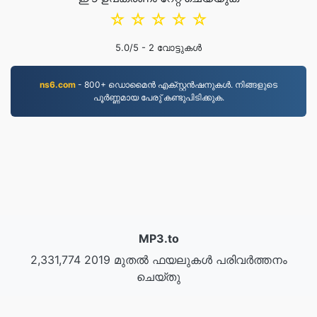
☆
☆
☆
☆
☆
5.0
/5 -
2
വോട്ടുകൾ
ns6.com
- 800+ ഡൊമൈന്‍ എക്സ്റ്റന്‍ഷനുകള്‍. നിങ്ങളുടെ
പൂര്‍ണ്ണമായ പേരു് കണ്ടുപിടിക്കുക.
MP3.to
2,331,774 2019 മുതൽ ഫയലുകൾ പരിവർത്തനം
ചെയ്‌തു
സ്വകാര്യതാ നയം
|
സേവന നിബന്ധനകൾ
|