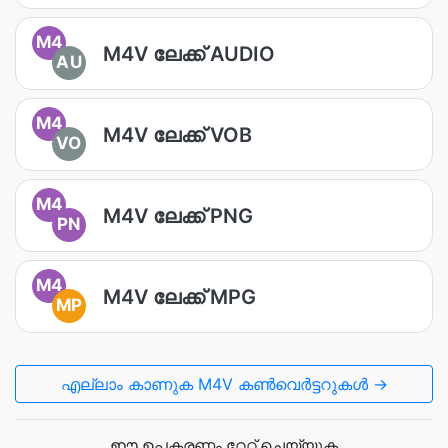
M4
M4V ലേക്ക് AUDIO
AU
M4
M4V ലേക്ക് VOB
VO
M4
M4V ലേക്ക് PNG
PN
M4
M4V ലേക്ക് MPG
MP
എല്ലാം കാണുക M4V കൺവെർട്ടറുകൾ →
ഈ ഉപകരണം റേറ്റ് ചെയ്യുക