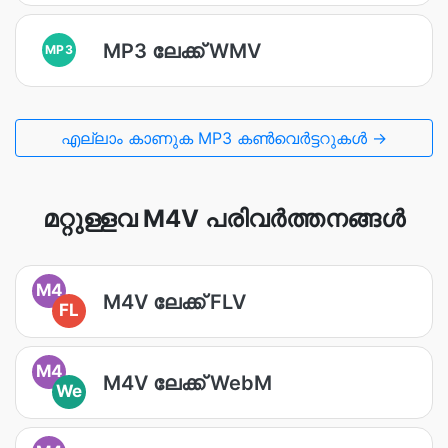
MP3 ലേക്ക് WMV
MP3
എല്ലാം കാണുക MP3 കൺവെർട്ടറുകൾ →
മറ്റുള്ളവ M4V പരിവർത്തനങ്ങൾ
M4
M4V ലേക്ക് FLV
FL
M4
M4V ലേക്ക് WebM
We