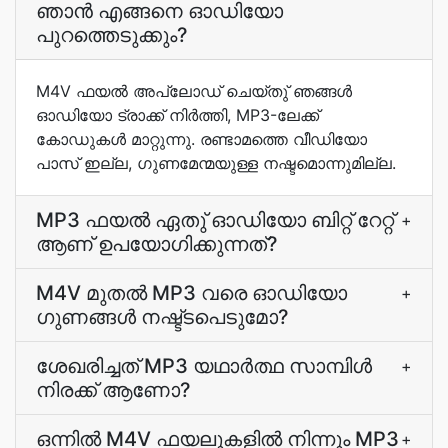
ഞാന്‍ എങ്ങനെ ഓഡിയോ
പുറത്തെടുക്കും?
M4V ഫയല്‍ അപ്ലോഡ് ചെയ്തു് ഞങ്ങള്‍
ഓഡിയോ ട്രാക്ക് നിര്‍ത്തി, MP3-ലേക്ക്
കോഡുകള്‍ മാറ്റുന്നു. രണ്ടാമത്തെ വീഡിയോ
പാസ് ഇല്ല, ഗുണമേന്മയുള്ള നഷ്ടമൊന്നുമില്ല.
MP3 ഫയല്‍ ഏതു് ഓഡിയോ ബിറ്റ് റേറ്റ്
+
ആണ് ഉപയോഗിക്കുന്നത്?
M4V മുതല്‍ MP3 വരെ ഓഡിയോ
+
ഗുണങ്ങള്‍ നഷ്ട്ടപെടുമോ?
ശേഖരിച്ചത് MP3 യഥാര്‍ത്ഥ സാമ്പിള്‍
+
നിരക്ക് ആണോ?
ഒന്നില്‍ M4V ഫയലുകളില്‍ നിന്നും MP3
+