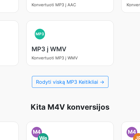
Konvertuoti MP3 į AAC
Konver
MP3
MP3 į WMV
Konvertuoti MP3 į WMV
Rodyti viską MP3 Keitikliai →
Kita M4V konversijos
M4
M4
We
J