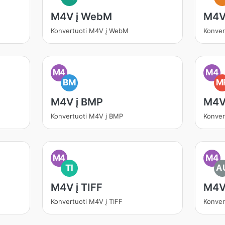
M4V į WebM
M4V
Konvertuoti M4V į WebM
Konver
M4
M4
BM
M
M4V į BMP
M4V
Konvertuoti M4V į BMP
Konver
M4
M4
TI
A
M4V į TIFF
M4V
Konvertuoti M4V į TIFF
Konver