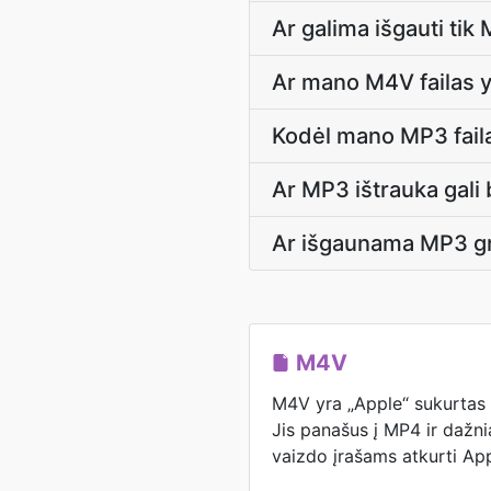
Ar galima išgauti ti
Ar mano M4V failas y
Kodėl mano MP3 failas
Ar MP3 ištrauka gali 
Ar išgaunama MP3 gro
M4V
M4V yra „Apple“ sukurtas 
Jis panašus į MP4 ir dažn
vaizdo įrašams atkurti App