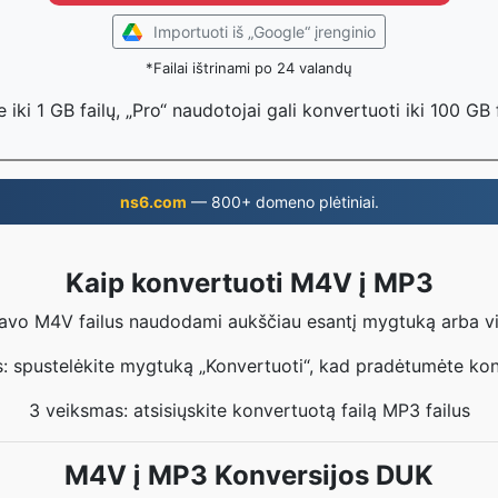
Importuoti iš „Google“ įrenginio
*Failai ištrinami po 24 valandų
i 1 GB failų, „Pro“ naudotojai gali konvertuoti iki 100 GB 
ns6.com
— 800+ domeno plėtiniai.
Kaip konvertuoti M4V į MP3
 savo M4V failus naudodami aukščiau esantį mygtuką arba v
: spustelėkite mygtuką „Konvertuoti“, kad pradėtumėte ko
3 veiksmas: atsisiųskite konvertuotą failą MP3 failus
M4V į MP3 Konversijos DUK