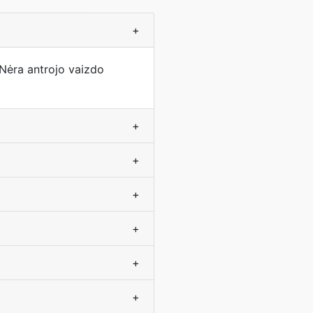
+
 Nėra antrojo vaizdo
+
+
+
+
+
+