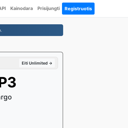
API
Kainodara
Prisijungti
Registruotis
.
Eiti Unlimited →
MP3
argo