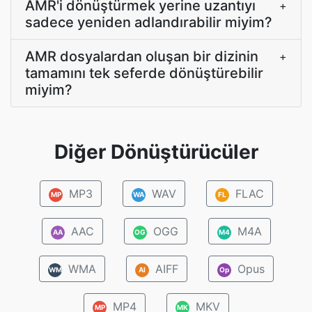
AMR'i dönüştürmek yerine uzantıyı
+
sadece yeniden adlandırabilir miyim?
AMR dosyalardan oluşan bir dizinin
+
tamamını tek seferde dönüştürebilir
miyim?
Diğer Dönüştürücüler
MP3
WAV
FLAC
MP
WA
FL
AAC
OGG
M4A
AA
OG
M4
WMA
AIFF
Opus
WM
AI
Op
MP4
MKV
MP
MK