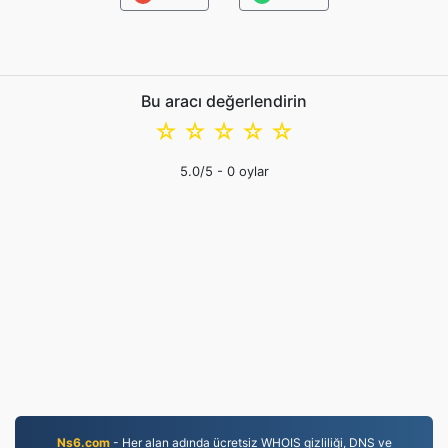
Bu aracı değerlendirin
☆
☆
☆
☆
☆
5.0
/5 -
0
oylar
Ns6.com
- Her alan adında ücretsiz WHOIS gizliliği, DNS ve