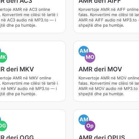
R deri AC3
AMR deri AIFF
ertoje AMR në AC3 online
Konvertoje AMR në AIFF online
. Konvertimi me cilësi të lartë i
falas. Konvertimi me cilësi të lar
në AC3 audio në MP3.to — i
AMR në AIFF audio në MP3.to 
jtë dhe pa humbje.
shpejtë dhe pa humbje.
M
AM
MK
MO
R deri MKV
AMR deri MOV
ertoje AMR në MKV online
Konvertoje AMR në MOV onlin
. Konvertimi me cilësi të lartë i
falas. Konvertimi me cilësi të lar
në MKV audio në MP3.to — i
AMR në MOV audio në MP3.to 
jtë dhe pa humbje.
shpejtë dhe pa humbje.
M
AM
OG
Op
R deri OGG
AMR deri OPUS