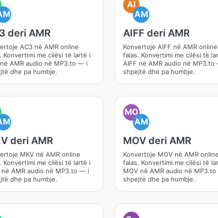
AI
AM
AM
3 deri AMR
AIFF deri AMR
ertoje AC3 në AMR online
Konvertoje AIFF në AMR online
. Konvertimi me cilësi të lartë i
falas. Konvertimi me cilësi të lar
në AMR audio në MP3.to — i
AIFF në AMR audio në MP3.to 
jtë dhe pa humbje.
shpejtë dhe pa humbje.
MO
AM
AM
V deri AMR
MOV deri AMR
ertoje MKV në AMR online
Konvertoje MOV në AMR onlin
. Konvertimi me cilësi të lartë i
falas. Konvertimi me cilësi të lar
në AMR audio në MP3.to — i
MOV në AMR audio në MP3.to 
jtë dhe pa humbje.
shpejtë dhe pa humbje.