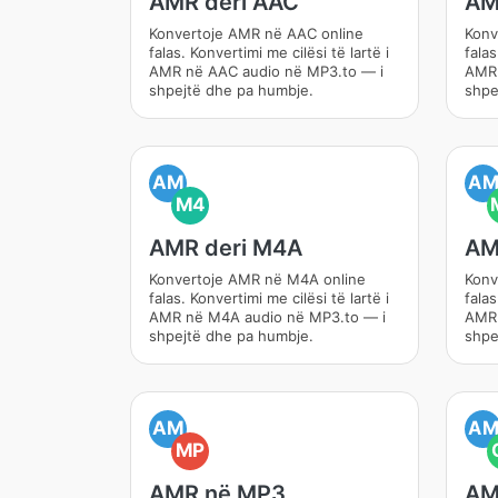
AMR deri AAC
AM
Konvertoje AMR në AAC online
Konv
falas. Konvertimi me cilësi të lartë i
falas
AMR në AAC audio në MP3.to — i
AMR 
shpejtë dhe pa humbje.
shpe
AM
A
M4
AMR deri M4A
AM
Konvertoje AMR në M4A online
Konv
falas. Konvertimi me cilësi të lartë i
falas
AMR në M4A audio në MP3.to — i
AMR 
shpejtë dhe pa humbje.
shpe
AM
A
MP
AMR në MP3
AM