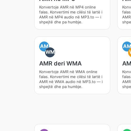
Konvertoje AMR në MP4 online
Konv
falas. Konvertimi me cilësi të lartë i
falas
AMR në MP4 audio në MP3.to — i
AMR 
shpejtë dhe pa humbje.
shpe
AM
A
WM
AMR deri WMA
AM
Konvertoje AMR në WMA online
Konv
falas. Konvertimi me cilësi të lartë i
falas
AMR në WMA audio në MP3.to — i
AMR 
shpejtë dhe pa humbje.
shpe