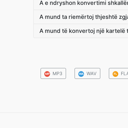
A e ndryshon konvertimi shkall
A mund ta riemërtoj thjeshtë zg
A mund të konvertoj një kartelë 
MP3
WAV
FL
MP
WA
FL