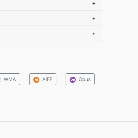
+
+
+
WMA
AIFF
Opus
M
AI
Op