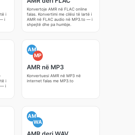
AMR deri FLAC
Konvertoje AMR në FLAC online
të i
falas. Konvertimi me cilësi të lartë i
— i
AMR në FLAC audio në MP3.to — i
shpejtë dhe pa humbje.
AM
MP
AMR në MP3
e
Konvertuesi AMR në MP3 në
të i
internet falas me MP3.to
— i
AM
WA
AMR deri WAV