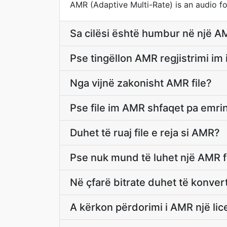
AMR (Adaptive Multi-Rate) is an audio f
Sa cilësi është humbur në një AM
Pse tingëllon AMR regjistrimi i
Nga vijnë zakonisht AMR file?
Pse file im AMR shfaqet pa emri
Duhet të ruaj file e reja si AMR?
Pse nuk mund të luhet një AMR fi
Në çfarë bitrate duhet të konver
A kërkon përdorimi i AMR një li