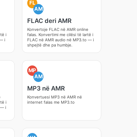
FL
AM
FLAC deri AMR
Konvertoje FLAC në AMR online
të i
falas. Konvertimi me cilësi të lartë i
— i
FLAC në AMR audio në MP3.to — i
shpejtë dhe pa humbje.
MP
AM
MP3 në AMR
e
Konvertuesi MP3 në AMR në
të i
internet falas me MP3.to
— i