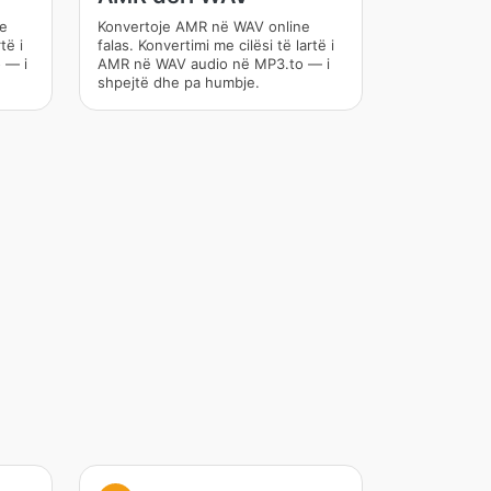
ne
Konvertoje AMR në WAV online
të i
falas. Konvertimi me cilësi të lartë i
 — i
AMR në WAV audio në MP3.to — i
shpejtë dhe pa humbje.