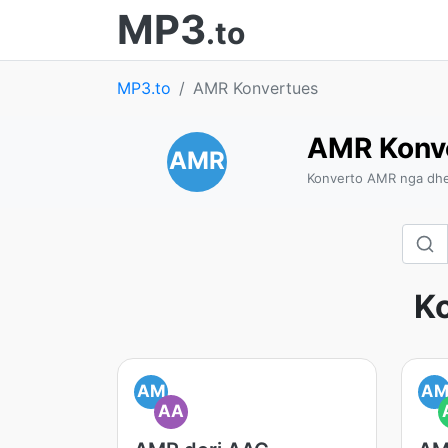
MP3
.to
MP3.to
AMR Konvertues
AMR Konv
AMR
Konverto AMR nga dhe
Ko
AM
A
AA