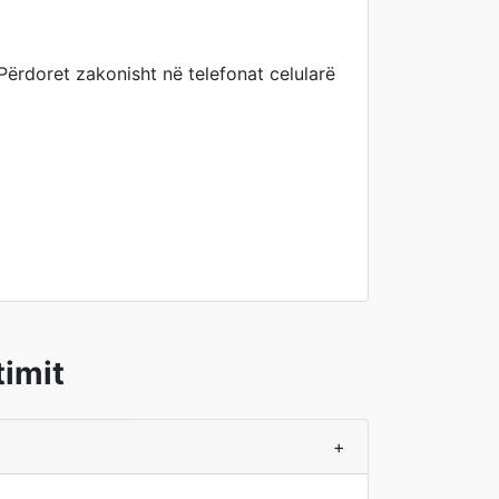
Përdoret zakonisht në telefonat celularë
timit
+