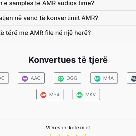
ën e samples të AMR audios time?
jatjen në vend të konvertimit AMR?
të tërë me AMR file në një herë?
Konvertues të tjerë
AC
AAC
OGG
M4A
AA
OG
M4
W
MP4
MKV
MP
MK
Vlerësoni këtë mjet