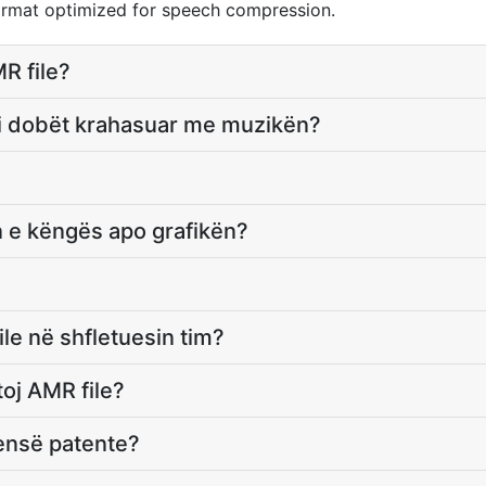
ormat optimized for speech compression.
R file?
m i dobët krahasuar me muzikën?
n e këngës apo grafikën?
le në shfletuesin tim?
toj AMR file?
censë patente?