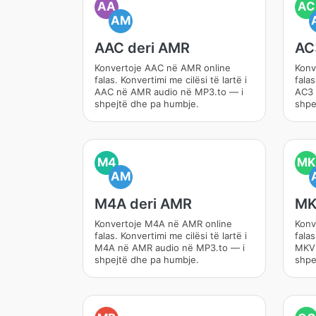
AA
AC
AM
AAC deri AMR
AC
Konvertoje AAC në AMR online
Konv
falas. Konvertimi me cilësi të lartë i
falas
AAC në AMR audio në MP3.to — i
AC3 
shpejtë dhe pa humbje.
shpe
M4
MK
AM
M4A deri AMR
MK
Konvertoje M4A në AMR online
Konv
falas. Konvertimi me cilësi të lartë i
falas
M4A në AMR audio në MP3.to — i
MKV 
shpejtë dhe pa humbje.
shpe