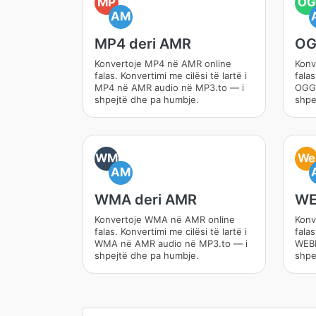
MP
OG
AM
MP4 deri AMR
OG
Konvertoje MP4 në AMR online
Konv
falas. Konvertimi me cilësi të lartë i
falas
MP4 në AMR audio në MP3.to — i
OGG 
shpejtë dhe pa humbje.
shpe
WM
We
AM
WMA deri AMR
WE
Konvertoje WMA në AMR online
Konv
falas. Konvertimi me cilësi të lartë i
falas
WMA në AMR audio në MP3.to — i
WEBM
shpejtë dhe pa humbje.
shpe