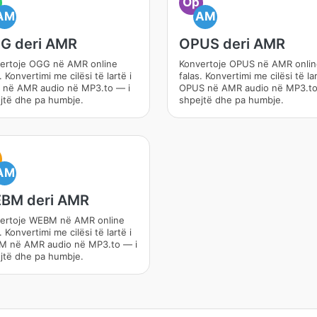
Op
AM
AM
G deri AMR
OPUS deri AMR
ertoje OGG në AMR online
Konvertoje OPUS në AMR onli
. Konvertimi me cilësi të lartë i
falas. Konvertimi me cilësi të lar
në AMR audio në MP3.to — i
OPUS në AMR audio në MP3.to
jtë dhe pa humbje.
shpejtë dhe pa humbje.
AM
BM deri AMR
ertoje WEBM në AMR online
. Konvertimi me cilësi të lartë i
 në AMR audio në MP3.to — i
jtë dhe pa humbje.