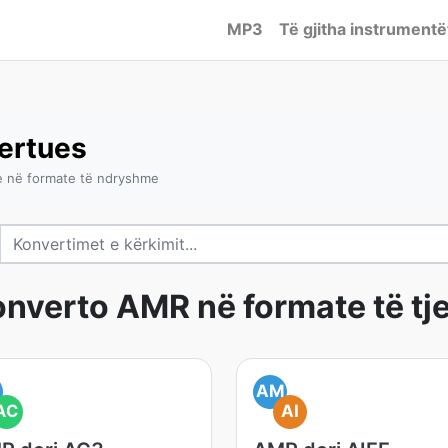
MP3
Të gjitha instrumentë
ertues
 në formate të ndryshme
nverto AMR në formate të tj
M
AM
AC
AI