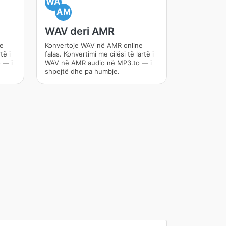
WA
AM
WAV deri AMR
ne
Konvertoje WAV në AMR online
të i
falas. Konvertimi me cilësi të lartë i
 — i
WAV në AMR audio në MP3.to — i
shpejtë dhe pa humbje.