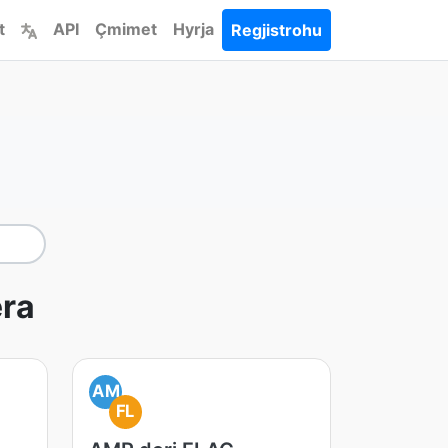
t
API
Çmimet
Hyrja
Regjistrohu
era
AM
FL