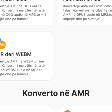
ertoje AMR në OGG online
Konvertoje AMR në OPUS onli
. Konvertimi me cilësi të lartë i
falas. Konvertimi me cilësi të lar
në OGG audio në MP3.to — i
AMR në OPUS audio në MP3.to
jtë dhe pa humbje.
shpejtë dhe pa humbje.
M
We
R deri WEBM
ertoje AMR në WEBM online
. Konvertimi me cilësi të lartë i
në WEBM audio në MP3.to — i
jtë dhe pa humbje.
Konverto në AMR