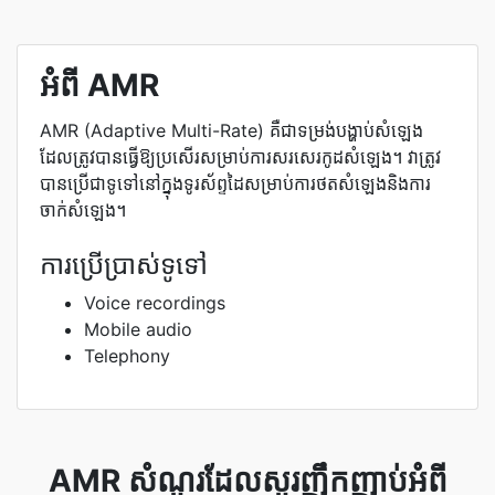
អំពី AMR
AMR (Adaptive Multi-Rate) គឺ​ជា​ទម្រង់​បង្ហាប់​សំឡេង​
ដែល​ត្រូវ​បាន​ធ្វើ​ឱ្យ​ប្រសើរ​សម្រាប់​ការ​សរសេរ​កូដ​សំឡេង។ វា​ត្រូវ​
បាន​ប្រើ​ជា​ទូទៅ​នៅ​ក្នុង​ទូរស័ព្ទ​ដៃ​សម្រាប់​ការ​ថត​សំឡេង​និង​ការ​
ចាក់​សំឡេង​។
ការប្រើប្រាស់ទូទៅ
Voice recordings
Mobile audio
Telephony
AMR សំណួរដែលសួរញឹកញាប់អំពី