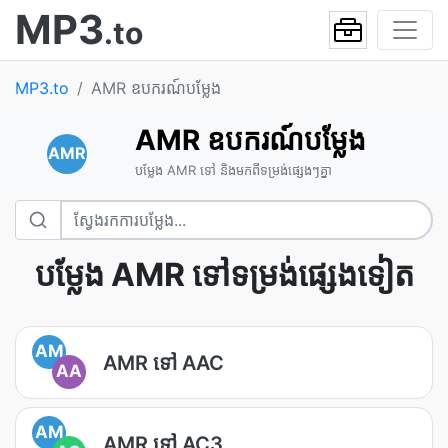
MP3
.to
MP3.to
AMR ឧបករណ៍បម្លែង
AMR ឧបករណ៍បម្លែង
AMR
បម្លែង AMR ទៅ និងមកពីទម្រង់ផ្សេងៗគ្នា
បម្លែង AMR ទៅទម្រង់ផ្សេងទៀត
AM
AMR ទៅ AAC
AA
AM
AMR ទៅ AC3