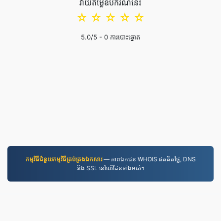
វាយតម្លៃឧបករណ៍នេះ
☆
☆
☆
☆
☆
5.0
/5 -
0
ការបោះឆ្នោត
កម្មវិធី​ជំនួយ​កម្មវិធី​គ្រប់គ្រង​ឯកសារ
— ភាពឯកជន WHOIS ឥតគិតថ្លៃ, DNS
និង SSL នៅលើដែនទាំងអស់។
MP3.to