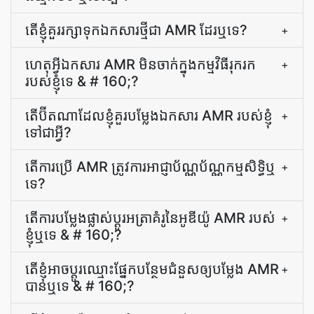
តើ​ខ្ញុំ​គួរ​រក្សាទុក​ឯកសារ​ថ្មី​ជា AMR ដែរឬទេ?
+
ហេតុ​អ្វី​ឯកសារ AMR មិន​ចាក់​ក្នុង​កម្មវិធី​រុករក​
+
របស់​ខ្ញុំ​ទេ & # 160;?
តើ​ប៊ីត​ណា​ដែល​ខ្ញុំ​គួរ​បម្លែង​ឯកសារ AMR របស់​ខ្ញុំ​
+
ទៅ​ជា​អ្វី​?
តើ​ការ​ប្រើ AMR ត្រូវការ​អាជ្ញាប័ណ្ណ​ប័ណ្ណ​កម្មសិទ្ធិ​ឬ​
+
ទេ?
តើ​ការ​បម្លែង​ផ្លាស់ប្ដូរ​អត្រា​គំរូ​នៃ​អូឌីយ៉ូ AMR របស់​
+
ខ្ញុំ​ឬ​ទេ & # 160;?
តើ​ខ្ញុំ​អាច​ប្ដូរ​ឈ្មោះ​ផ្នែក​បន្ថែម​ជំនួស​ឲ្យ​បម្លែង AMR
+
បាន​ឬ​ទេ & # 160;?