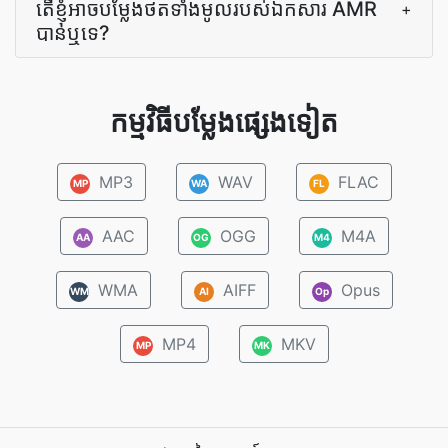
តើ​ខ្ញុំ​អាច​បម្លែង​ថត​ទាំងមូល​របស់​ឯកសារ AMR
+
បាន​ឬ​ទេ?
កម្មវិធីបម្លែងផ្សេងទៀត
MP3
WAV
FLAC
MP
WA
FL
AAC
OGG
M4A
AA
OG
M4
WMA
AIFF
Opus
WM
AI
Op
MP4
MKV
MP
MK