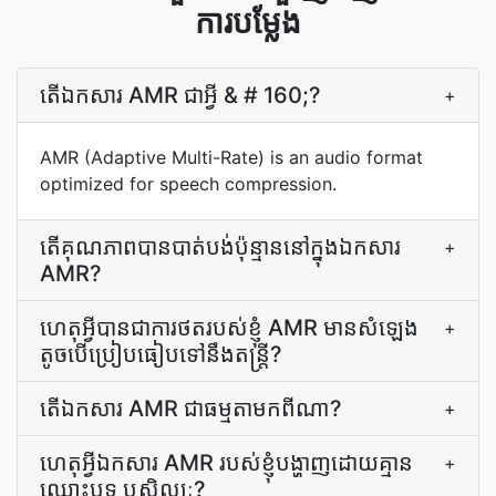
ការបម្លែង
តើ​ឯកសារ AMR ជា​អ្វី & # 160;?
+
AMR (Adaptive Multi-Rate) is an audio format
optimized for speech compression.
តើ​គុណភាព​បាន​បាត់បង់​ប៉ុន្មាន​នៅ​ក្នុង​ឯកសារ
+
AMR?
ហេតុអ្វី​បាន​ជា​ការ​ថត​របស់​ខ្ញុំ AMR មាន​សំឡេង​
+
តូច​បើ​ប្រៀបធៀប​ទៅ​នឹង​តន្ត្រី?
តើ​ឯកសារ AMR ជា​ធម្មតា​មក​ពី​ណា​?
+
ហេតុ​អ្វី​ឯកសារ AMR របស់​ខ្ញុំ​បង្ហាញ​ដោយ​គ្មាន​
+
ឈ្មោះ​បទ ឬ​សិល្បៈ​?