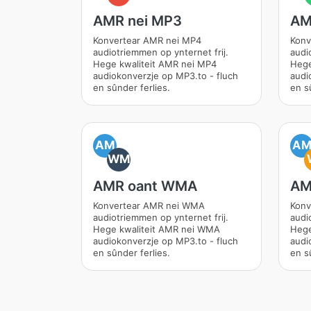
AMR nei MP3
AM
Konvertear AMR nei MP4
Konv
audiotriemmen op ynternet frij.
audi
Hege kwaliteit AMR nei MP4
Hege
audiokonverzje op MP3.to - fluch
audi
en sûnder ferlies.
en s
AM
A
WM
AMR oant WMA
AM
Konvertear AMR nei WMA
Konv
audiotriemmen op ynternet frij.
audi
Hege kwaliteit AMR nei WMA
Hege
audiokonverzje op MP3.to - fluch
audi
en sûnder ferlies.
en s