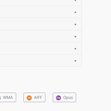
+
+
+
+
+
WMA
AIFF
Opus
M
AI
Op