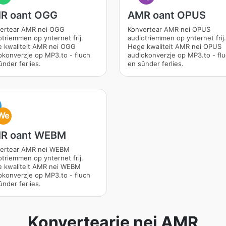
R oant OGG
AMR oant OPUS
ertear AMR nei OGG
Konvertear AMR nei OPUS
otriemmen op ynternet frij.
audiotriemmen op ynternet frij.
 kwaliteit AMR nei OGG
Hege kwaliteit AMR nei OPUS
okonverzje op MP3.to - fluch
audiokonverzje op MP3.to - fl
ûnder ferlies.
en sûnder ferlies.
M
We
R oant WEBM
ertear AMR nei WEBM
otriemmen op ynternet frij.
 kwaliteit AMR nei WEBM
okonverzje op MP3.to - fluch
ûnder ferlies.
Konvertearje nei AMR