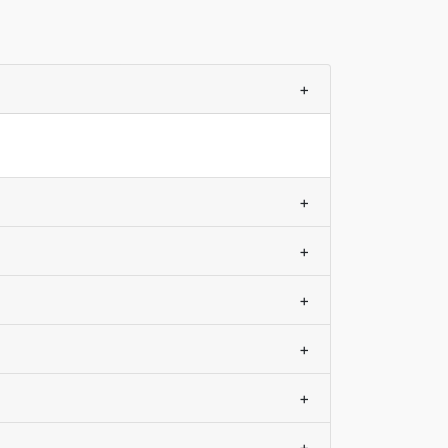
+
+
+
+
+
+
+