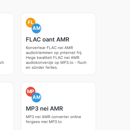
FL
AM
FLAC oant AMR
Konvertear FLAC nei AMR
audiotriemmen op ynternet frij.
Hege kwaliteit FLAC nei AMR
uch
audiokonverzje op MP3.to - fluch
en sûnder ferlies.
MP
AM
MP3 nei AMR
MP3 nei AMR converter online
fergees mei MP3.to