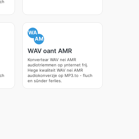
uch
WA
AM
WAV oant AMR
Konvertear WAV nei AMR
audiotriemmen op ynternet frij.
Hege kwaliteit WAV nei AMR
uch
audiokonverzje op MP3.to - fluch
en sûnder ferlies.