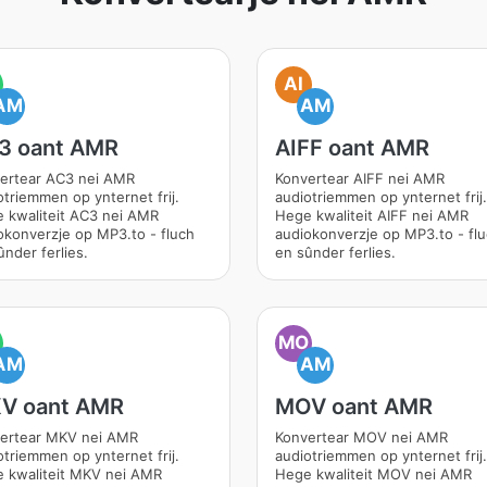
AI
AM
AM
3 oant AMR
AIFF oant AMR
ertear AC3 nei AMR
Konvertear AIFF nei AMR
otriemmen op ynternet frij.
audiotriemmen op ynternet frij.
 kwaliteit AC3 nei AMR
Hege kwaliteit AIFF nei AMR
okonverzje op MP3.to - fluch
audiokonverzje op MP3.to - fl
ûnder ferlies.
en sûnder ferlies.
MO
AM
AM
V oant AMR
MOV oant AMR
ertear MKV nei AMR
Konvertear MOV nei AMR
otriemmen op ynternet frij.
audiotriemmen op ynternet frij.
 kwaliteit MKV nei AMR
Hege kwaliteit MOV nei AMR