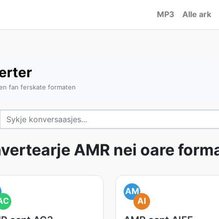
MP3
Alle ark
erter
en fan ferskate formaten
vertearje AMR nei oare form
M
AM
AC
AI