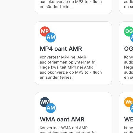
audiokonverzje op MP3.to - fluch
audi
en sûnder ferlies.
en s
MP
OG
AM
MP4 oant AMR
OG
Konvertear MP4 nei AMR
Konv
audiotriemmen op ynternet frij.
audi
Hege kwaliteit MP4 nei AMR
Hege
audiokonverzje op MP3.to - fluch
audi
en sûnder ferlies.
en s
WM
We
AM
WMA oant AMR
WE
Konvertear WMA nei AMR
Konv
audiotriemmen op ynternet frij.
audi