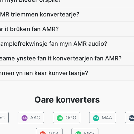
 AMR triemmen konvertearje?
oar it brûken fan AMR?
 samplefrekwinsje fan myn AMR audio?
eame ynstee fan it konvertearjen fan AMR?
emmen yn ien kear konvertearje?
Oare konverters
AC
AAC
OGG
M4A
AA
OG
M4
W
MP4
MKV
MP
MK