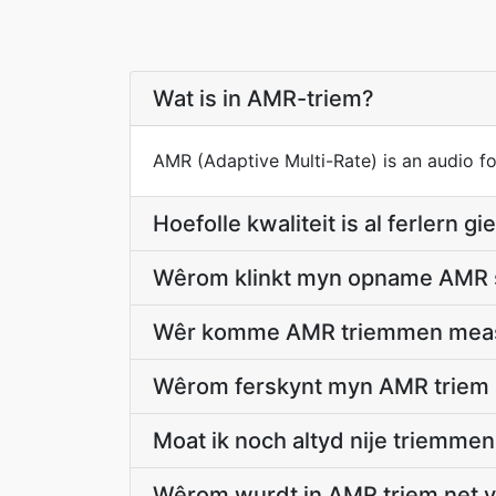
Wat is in AMR-triem?
AMR (Adaptive Multi-Rate) is an audio f
Hoefolle kwaliteit is al ferlern g
Wêrom klinkt myn opname AMR sa
Wêr komme AMR triemmen meas
Wêrom ferskynt myn AMR triem 
Moat ik noch altyd nije triemme
Wêrom wurdt in AMR triem net y