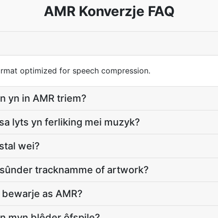
AMR Konverzje FAQ
ormat optimized for speech compression.
ien yn in AMR triem?
 lyts yn ferliking mei muzyk?
tal wei?
sûnder tracknamme of artwork?
n bewarje as AMR?
n myn blêder ôfspile?