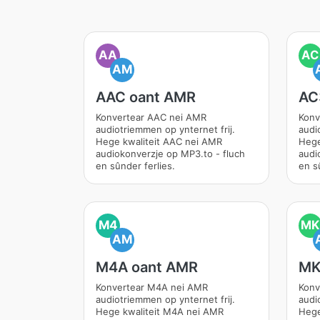
AA
AC
AM
AAC oant AMR
AC
Konvertear AAC nei AMR
Konv
audiotriemmen op ynternet frij.
audi
Hege kwaliteit AAC nei AMR
Hege
audiokonverzje op MP3.to - fluch
audi
en sûnder ferlies.
en s
M4
MK
AM
M4A oant AMR
MK
Konvertear M4A nei AMR
Konv
audiotriemmen op ynternet frij.
audi
Hege kwaliteit M4A nei AMR
Hege