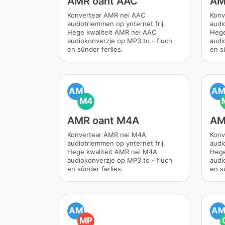
AMR oant AAC
AM
Konvertear AMR nei AAC
Konv
audiotriemmen op ynternet frij.
audi
Hege kwaliteit AMR nei AAC
Hege
audiokonverzje op MP3.to - fluch
audi
en sûnder ferlies.
en s
AM
A
M4
AMR oant M4A
AM
Konvertear AMR nei M4A
Konv
audiotriemmen op ynternet frij.
audi
Hege kwaliteit AMR nei M4A
Hege
audiokonverzje op MP3.to - fluch
audi
en sûnder ferlies.
en s
AM
A
MP