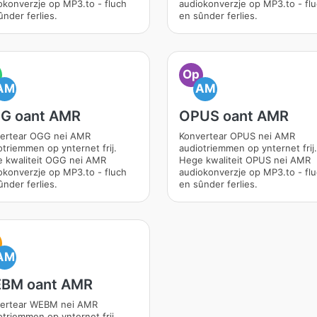
okonverzje op MP3.to - fluch
audiokonverzje op MP3.to - fl
ûnder ferlies.
en sûnder ferlies.
Op
AM
AM
G oant AMR
OPUS oant AMR
ertear OGG nei AMR
Konvertear OPUS nei AMR
otriemmen op ynternet frij.
audiotriemmen op ynternet frij.
 kwaliteit OGG nei AMR
Hege kwaliteit OPUS nei AMR
okonverzje op MP3.to - fluch
audiokonverzje op MP3.to - fl
ûnder ferlies.
en sûnder ferlies.
AM
BM oant AMR
ertear WEBM nei AMR
otriemmen op ynternet frij.