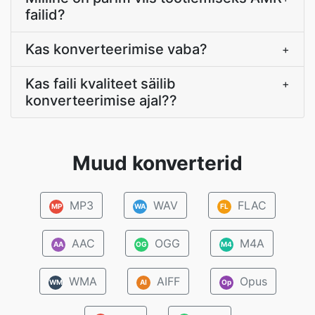
failid?
Kas konverteerimise vaba?
+
Kas faili kvaliteet säilib
+
konverteerimise ajal??
Muud konverterid
MP3
WAV
FLAC
MP
WA
FL
AAC
OGG
M4A
AA
OG
M4
WMA
AIFF
Opus
WM
AI
Op