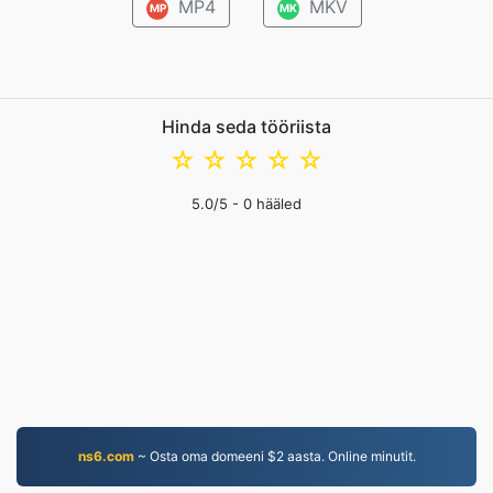
MP4
MKV
MP
MK
Hinda seda tööriista
☆
☆
☆
☆
☆
5.0
/5 -
0
hääled
ns6.com
~ Osta oma domeeni $2 aasta. Online minutit.