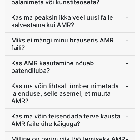
palanimeta või kunstiteoseta?
Kas ma peaksin ikka veel uusi faile
+
salvestama kui AMR?
Miks ei mängi minu brauseris AMR
+
faili?
Kas AMR kasutamine nõuab
+
patendiluba?
Kas ma võin lihtsalt ümber nimetada
+
laienduse, selle asemel, et muuta
AMR?
Kas ma võin teisendada terve kausta
+
AMR faile ühe käiguga?
Milline on parim viis töötlemiseks AMR
+