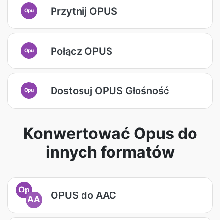
Przytnij OPUS
Opu
Połącz OPUS
Opu
Dostosuj OPUS Głośność
Opu
Konwertować Opus do
innych formatów
Op
OPUS do AAC
AA