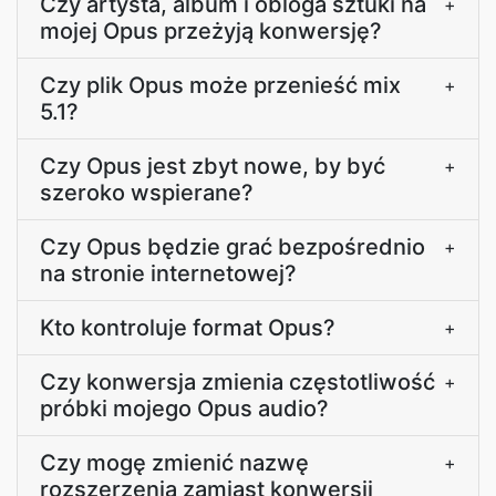
Czy artysta, album i obloga sztuki na
+
mojej Opus przeżyją konwersję?
Czy plik Opus może przenieść mix
+
5.1?
Czy Opus jest zbyt nowe, by być
+
szeroko wspierane?
Czy Opus będzie grać bezpośrednio
+
na stronie internetowej?
Kto kontroluje format Opus?
+
Czy konwersja zmienia częstotliwość
+
próbki mojego Opus audio?
Czy mogę zmienić nazwę
+
rozszerzenia zamiast konwersji