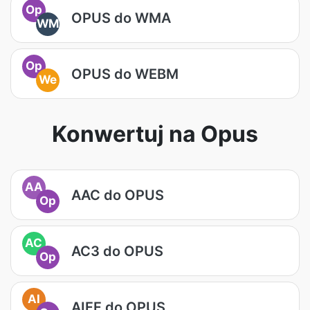
Op
OPUS do WMA
WM
Op
OPUS do WEBM
We
Konwertuj na Opus
AA
AAC do OPUS
Op
AC
AC3 do OPUS
Op
AI
AIFF do OPUS