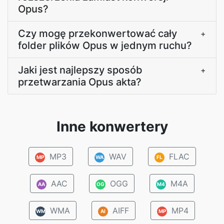
Opus?
Czy mogę przekonwertować cały
+
folder plików Opus w jednym ruchu?
Jaki jest najlepszy sposób
+
przetwarzania Opus akta?
Inne konwertery
MP3
WAV
FLAC
MP
WA
FL
AAC
OGG
M4A
AA
OG
M4
WMA
AIFF
MP4
WM
AI
MP