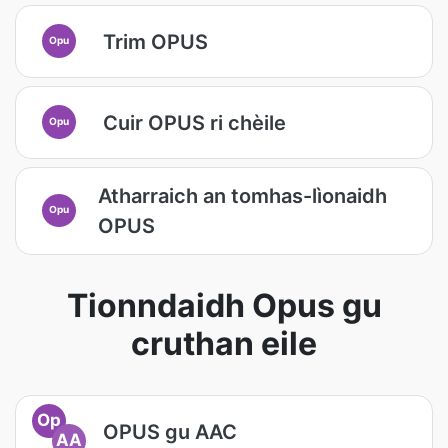
Trim OPUS
Opu
Cuir OPUS ri chèile
Opu
Atharraich an tomhas-lìonaidh
Opu
OPUS
Tionndaidh Opus gu
cruthan eile
Op
OPUS gu AAC
AA