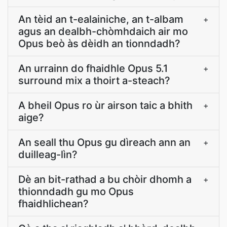
An tèid an t-ealainiche, an t-albam
+
agus an dealbh-chòmhdaich air mo
Opus beò às dèidh an tionndadh?
An urrainn do fhaidhle Opus 5.1
+
surround mix a thoirt a-steach?
A bheil Opus ro ùr airson taic a bhith
+
aige?
An seall thu Opus gu dìreach ann an
+
duilleag-lìn?
Dè an bit-rathad a bu chòir dhomh a
+
thionndadh gu mo Opus
fhaidhlichean?