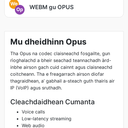
We
WEBM gu OPUS
Op
Mu dheidhinn Opus
Tha Opus na codec claisneachd fosgailte, gun
rìoghalachd a bheir seachad teannachadh àrd-
inbhe airson gach cuid cainnt agus claisneachd
coitcheann. Tha e freagarrach airson diofar
thagraidhean, a’ gabhail a-steach guth thairis air
IP (VoIP) agus sruthadh.
Cleachdaidhean Cumanta
Voice calls
Low-latency streaming
Web audio