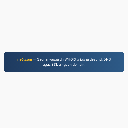
ns6.com
— Saor an-asgaidh WHOIS prìobhaideachd, DNS
agus SSL air gach domain.
MP3.to
2,331,779 Faidhlichean air an tionndadh bho 2019
Poileasaidh Prìobhaideachd
|
Cumhachan Seirbheis
|
Mu ar deidhinn
|
Cuir fios thugainn
|
API
|
Samplaichean
|
Stàlaich an aplacaid