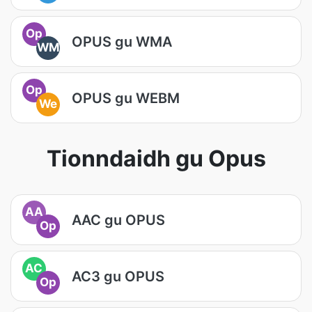
Op
OPUS gu WMA
WM
Op
OPUS gu WEBM
We
Tionndaidh gu Opus
AA
AAC gu OPUS
Op
AC
AC3 gu OPUS
Op