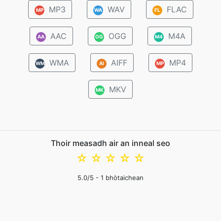
MP3
WAV
FLAC
MP
WA
FL
AAC
OGG
M4A
AA
OG
M4
WMA
AIFF
MP4
WM
AI
MP
MKV
MK
Thoir measadh air an inneal seo
☆
☆
☆
☆
☆
5.0
/5 -
1
bhòtaichean