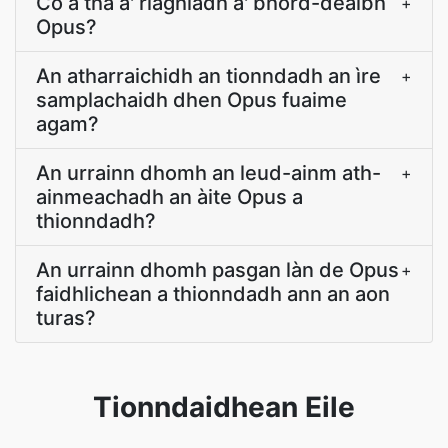
Cò a tha a' riaghladh a' bhòrd-dealbh
+
Opus?
An atharraichidh an tionndadh an ìre
+
samplachaidh dhen Opus fuaime
agam?
An urrainn dhomh an leud-ainm ath-
+
ainmeachadh an àite Opus a
thionndadh?
An urrainn dhomh pasgan làn de Opus
+
faidhlichean a thionndadh ann an aon
turas?
Tionndaidhean Eile