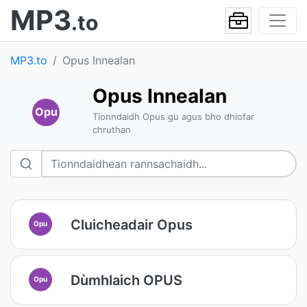
MP3
.to
MP3.to
Opus Innealan
Opus Innealan
Opu
Tionndaidh Opus gu agus bho dhiofar
chruthan
Cluicheadair Opus
Opu
Dùmhlaich OPUS
Opu