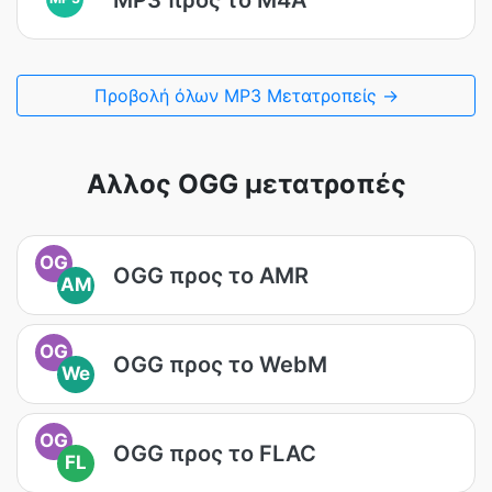
Προβολή όλων MP3 Μετατροπείς →
Αλλος OGG μετατροπές
OG
OGG προς το AMR
AM
OG
OGG προς το WebM
We
OG
OGG προς το FLAC
FL