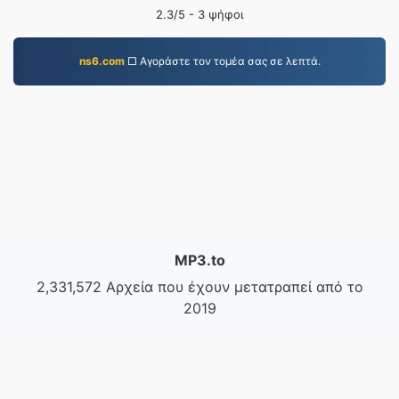
2.3
/5 -
3
ψήφοι
ns6.com
□ Αγοράστε τον τομέα σας σε λεπτά.
MP3.to
2,331,572 Αρχεία που έχουν μετατραπεί από το
2019
Πολιτική Απορρήτου
|
Όροι Παροχής Υπηρεσιών
|
Σχετικά με εμάς
|
Επικοινωνήστε μαζί μας
|
API
|
Δείγματα
|
Εγκατάσταση εφαρμογής