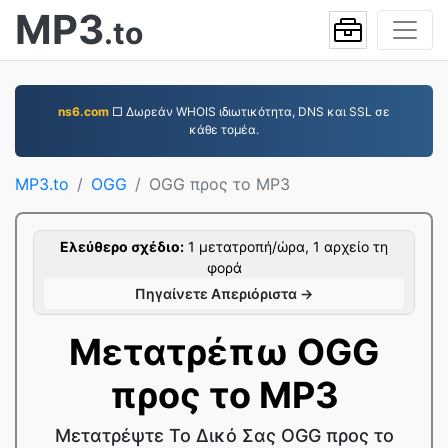
MP3
.to
ns6.com
□ Δωρεάν WHOIS ιδιωτικότητα, DNS και SSL σε
κάθε τομέα.
MP3.to
OGG
OGG προς το MP3
Ελεύθερο σχέδιο:
1 μετατροπή/ώρα, 1 αρχείο τη
φορά
Πηγαίνετε Απεριόριστα →
Μετατρέπω OGG
προς το MP3
Μετατρέψτε Το Δικό Σας OGG προς το