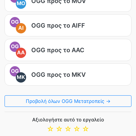
OGG προς το MOV
MO
OG
OGG προς το AIFF
AI
OG
OGG προς το AAC
AA
OG
OGG προς το MKV
MK
Προβολή όλων OGG Μετατροπείς →
Αξιολογήστε αυτό το εργαλείο
☆
☆
☆
☆
☆