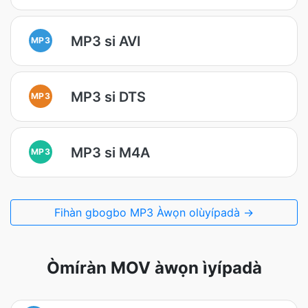
MP3 si AVI
MP3
MP3 si DTS
MP3
MP3 si M4A
MP3
Fihàn gbogbo MP3 Àwọn olùyípadà →
Òmíràn MOV àwọn ìyípadà