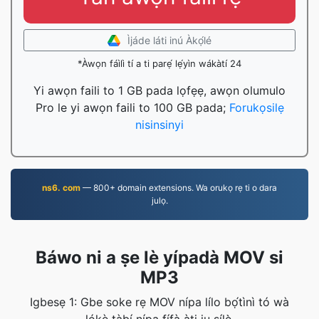
Ìjáde láti inú Àkọ́lé
*Àwọn fáìlì tí a ti parẹ́ lẹ́yìn wákàtí 24
Yi awọn faili to 1 GB pada lọfẹẹ, awọn olumulo
Pro le yi awọn faili to 100 GB pada;
Forukọsilẹ
nisinsinyi
ns6. com
— 800+ domain extensions. Wa orukọ rẹ ti o dara
julọ.
Báwo ni a ṣe lè yípadà MOV si
MP3
Igbesẹ 1: Gbe soke rẹ MOV nípa lílo bọ́tìnì tó wà