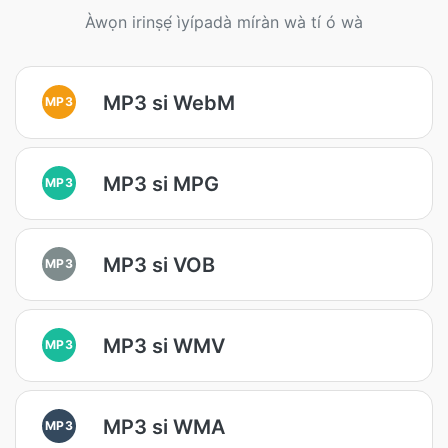
Àwọn irinṣẹ́ ìyípadà míràn wà tí ó wà
MP3 si WebM
MP3
MP3 si MPG
MP3
MP3 si VOB
MP3
MP3 si WMV
MP3
MP3 si WMA
MP3