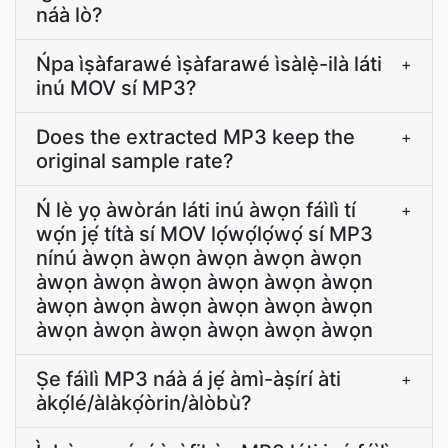
náà lò?
Ńpa ìṣàfarawé ìṣàfarawé ìsàlẹ̀-ilà láti
+
inú MOV sí MP3?
Does the extracted MP3 keep the
+
original sample rate?
Ń lè yọ àwòrán láti inú àwọn fáìlì tí
+
wọ́n jẹ́ títà sí MOV lọ́wọ́lọ́wọ́ sí MP3
nínú àwọn àwọn àwọn àwọn àwọn
àwọn àwọn àwọn àwọn àwọn àwọn
àwọn àwọn àwọn àwọn àwọn àwọn
àwọn àwọn àwọn àwọn àwọn àwọn
Ṣe fáìlì MP3 náà á jẹ́ àmì-àṣírí àti
+
àkọ́lé/àlàkọ́òrin/àlòbù?