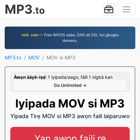
MP3
.to
ns6. com
— Free WHOIS aabo, DNS ati SSL lori gbogbo
domenu.
MP3.to
MOV
MOV si MP3
Àwọn ààyè-iṣẹ́:
1 ìyipada/aago, fáìlì 1 nígbà kan
Go Unlimited →
Iyipada MOV si MP3
Yipada Tirẹ MOV si MP3 awọn faili laiparuwo
Yan awọn faili rẹ