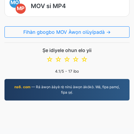
MO
MOV si MP4
MP
Fihàn gbogbo MOV Àwọn olùyípadà →
Ṣe idiyele ohun elo yii
☆
☆
☆
☆
☆
4.1
/5 -
17
ibo
ns6. com
— Rá àwọn ààyè rẹ̀ nínú àwọn àkókò. Wá, fipa pamọ́,
fipa ṣẹ́.