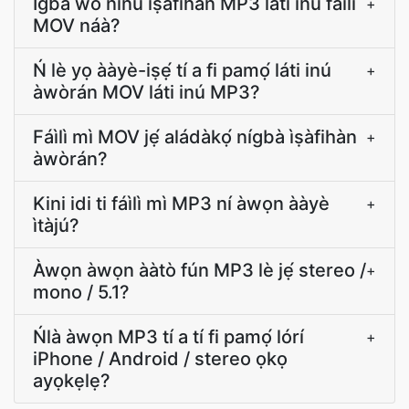
Ìgbà wo nínú ìṣàfihàn MP3 láti inú fáìlì
+
MOV náà?
Ń lè yọ ààyè-iṣẹ́ tí a fi pamọ́ láti inú
+
àwòrán MOV láti inú MP3?
Fáìlì mì MOV jẹ́ aládàkọ́ nígbà ìṣàfihàn
+
àwòrán?
Kini idi ti fáìlì mì MP3 ní àwọn ààyè
+
ìtàjú?
Àwọn àwọn ààtò fún MP3 lè jẹ́ stereo /
+
mono / 5.1?
Ńlà àwọn MP3 tí a tí fi pamọ́ lórí
+
iPhone / Android / stereo ọkọ
ayọkẹlẹ?