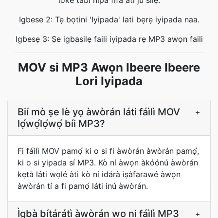
lókè tàbí nípa fífà àti ju sílẹ̀.
Igbese 2: Tẹ bọtini 'Iyipada' lati bẹrẹ iyipada naa.
Igbesẹ 3: Ṣe igbasilẹ faili iyipada rẹ MP3 awọn faili
MOV si MP3 Awọn Ibeere Ibeere
Lori Iyipada
Bií mò ṣe lè yọ àwòrán láti fáìlì MOV
+
lọ́wọ́lọ́wọ́ bíi MP3?
Fi fáìlì MOV pamọ́ ki o si fi àwòrán àwòrán pamọ́,
ki o si yipada sí MP3. Kò ní àwọn àkóónú àwòrán
kẹtà láti wọlé àti kò ní ìdárà ìṣàfarawé àwọn
àwòrán tí a fi pamọ́ láti inú àwòrán.
Ìgbà bítárátì àwòrán wo ni fáìlì MP3
+