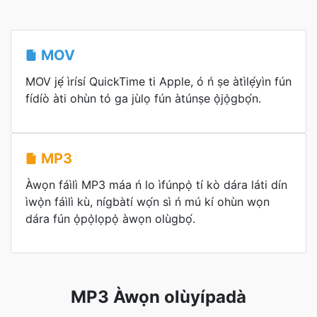
MOV
MOV jẹ́ ìrísí QuickTime ti Apple, ó ń ṣe àtìlẹ́yìn fún
fídíò àti ohùn tó ga jùlọ fún àtúnṣe ọ̀jọ̀gbọ́n.
MP3
Àwọn fáìlì MP3 máa ń lo ìfúnpọ̀ tí kò dára láti dín
ìwọ̀n fáìlì kù, nígbàtí wọ́n sì ń mú kí ohùn wọn
dára fún ọ̀pọ̀lọpọ̀ àwọn olùgbọ́.
MP3 Àwọn olùyípadà