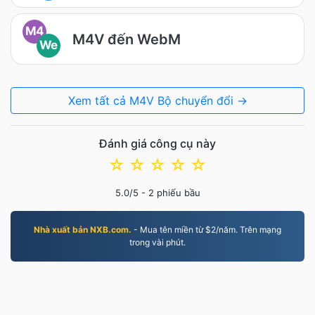
M4
M4V đến WebM
We
Xem tất cả M4V Bộ chuyển đổi →
Đánh giá công cụ này
☆
☆
☆
☆
☆
5.0
/5 -
2
phiếu bầu
Nhà xuất bản NXB.com.
- Mua tên miền từ $2/năm. Trên mạng
trong vài phút.