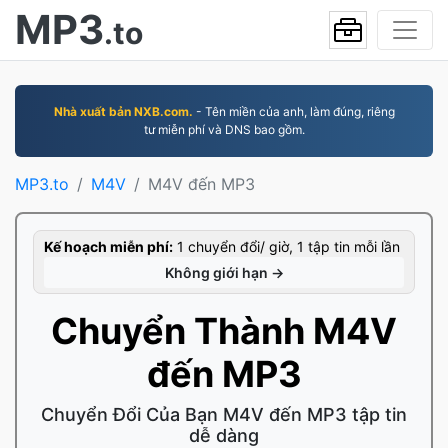
MP3
.to
Nhà xuất bản NXB.com.
- Tên miền của anh, làm đúng, riêng
tư miễn phí và DNS bao gồm.
MP3.to
M4V
M4V đến MP3
Kế hoạch miễn phí:
1 chuyển đổi/ giờ, 1 tập tin mỗi lần
Không giới hạn →
Chuyển Thành M4V
đến MP3
Chuyển Đổi Của Bạn M4V đến MP3 tập tin
dễ dàng