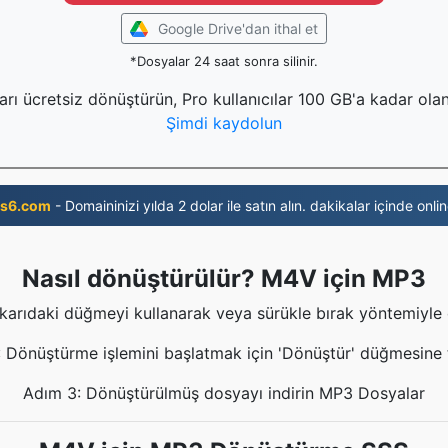
Google Drive'dan ithal et
*Dosyalar 24 saat sonra silinir.
rı ücretsiz dönüştürün, Pro kullanıcılar 100 GB'a kadar olan
Şimdi kaydolun
s6.com
- Domaininizi yılda 2 dolar ile satın alın. dakikalar içinde onlin
Nasıl dönüştürülür? M4V için MP3
arıdaki düğmeyi kullanarak veya sürükle bırak yöntemiyle do
 Dönüştürme işlemini başlatmak için 'Dönüştür' düğmesine t
Adım 3: Dönüştürülmüş dosyayı indirin MP3 Dosyalar