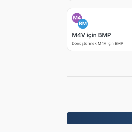
M4
BM
M4V için BMP
Dönüştürmek M4V için BMP