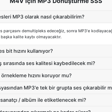
M4V için MP3 Dönüştürme SSS
leri MP3 olarak nasıl çıkarabilirim?
s parçasını demultipleks edeceğiz, sonra MP3'e kodlayacağız
başka kalite kaybı olmayacaktır.
 bit hızını kullanıyor?
sırasında ses kalitesi kaybedilecek mi?
al örnekleme hızını koruyor mu?
yasından MP3'e tek bir grupta ses çıkarabilir 
sanatçı / albüm ile etiketlenecek mi?