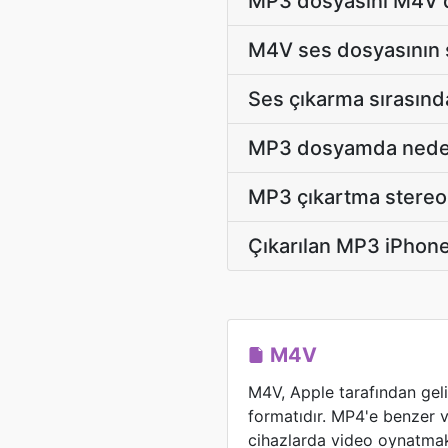
MP3 dosyasını M4V d
M4V ses dosyasının 
Ses çıkarma sırasın
MP3 dosyamda neden 
MP3 çıkartma stereo /
Çıkarılan MP3 iPhone
M4V
M4V, Apple tarafından geliş
formatıdır. MP4'e benzer v
cihazlarda video oynatmak i