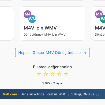
M4
M4
WM
W
M4V için WMV
M4V
Dönüştürmek M4V için WMV
Dönüş
Hepsini Göster M4V Dönüştürücüler →
Bu aracı değerlendirin
☆
☆
☆
☆
☆
5.0
/5 -
2
oylar
Ns6.com
- Her alan adında ücretsiz WHOIS gizliliği, DNS ve SSL.