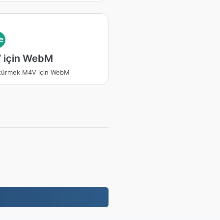
e
 için WebM
türmek M4V için WebM