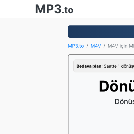
MP3
.to
MP3.to
M4V
M4V için M
Bedava plan:
Saatte 1 dönüş
Dönü
Dönüş