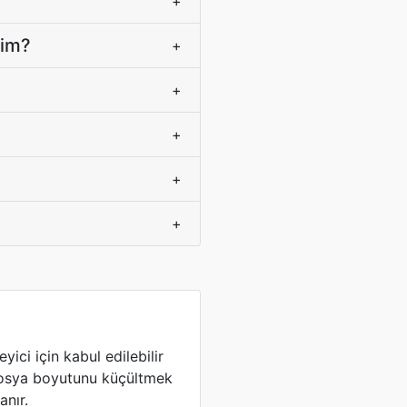
+
yim?
+
+
+
+
+
ici için kabul edilebilir
 dosya boyutunu küçültmek
anır.