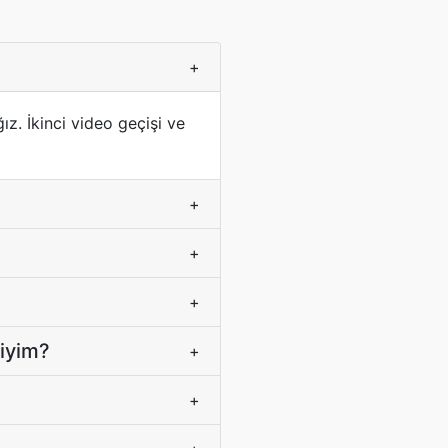
+
. İkinci video geçişi ve
+
+
+
miyim?
+
+