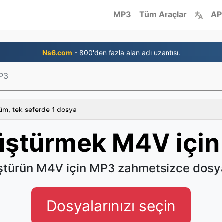
MP3
Tüm Araçlar
AP
Ns6.com
- 800'den fazla alan adı uzantısı.
P3
üm, tek seferde 1 dosya
ştürmek M4V içi
türün M4V için MP3 zahmetsizce dosy
Dosyalarınızı seçin