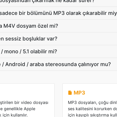
osyasından çıkarmak ne kadar sürer?
sadece bir bölümünü MP3 olarak çıkarabilir mi
da M4V dosyam özel mi?
sessiz boşluklar var?
 mono / 5.1 olabilir mi?
 / Android / araba stereosunda çalınıyor mu?
MP3
tirilen bir video dosyası
MP3 dosyaları, çoğu dinley
e genellikle Apple
ses kalitesini korurken
çin kullanılır.
için kayıplı sıkıştırma kull