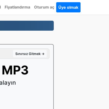
I
Fiyatlandırma
Oturum aç
Üye olmak
Sınırsız Gitmek →
n MP3
alayın