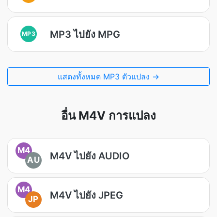
MP3 ไปยัง MPG
MP3
แสดงทั้งหมด MP3 ตัวแปลง →
อื่น M4V การแปลง
M4
M4V ไปยัง AUDIO
AU
M4
M4V ไปยัง JPEG
JP