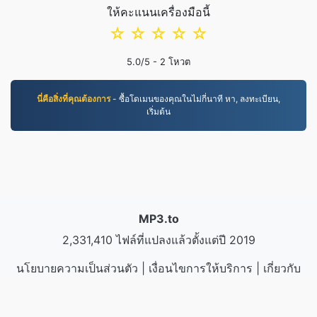
ให้คะแนนเครื่องมือนี้
☆
☆
☆
☆
☆
5.0
/5 -
2
โหวต
นี่คือสิ่งที่คุณต้องการ
- ซื้อโดเมนของคุณในไม่กี่นาที หา, ลงทะเบียน,
เริ่มต้น
MP3.to
2,331,410 ไฟล์ที่แปลงแล้วตั้งแต่ปี 2019
นโยบายความเป็นส่วนตัว
|
เงื่อนไขการให้บริการ
|
เกี่ยวกับ
เรา
|
ติดต่อเรา
|
API
|
ตัวอย่าง
|
ติดตั้งโปรแกรม
© 2026 MP3.to
|
VPS.org
LLC | ผลิตโดย
nadermx