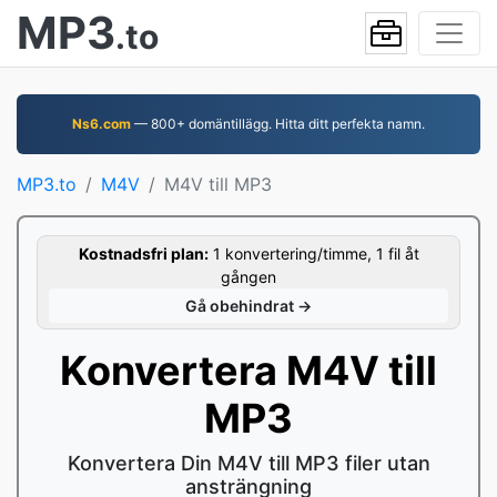
MP3
.to
Ns6.com
— 800+ domäntillägg. Hitta ditt perfekta namn.
MP3.to
M4V
M4V till MP3
Kostnadsfri plan:
1 konvertering/timme, 1 fil åt
gången
Gå obehindrat →
Konvertera M4V till
MP3
Konvertera Din M4V till MP3 filer utan
ansträngning