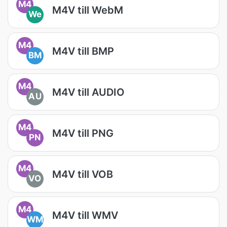
M4
M4V till WebM
We
M4
M4V till BMP
BM
M4
M4V till AUDIO
AU
M4
M4V till PNG
PN
M4
M4V till VOB
VO
M4
M4V till WMV
WM