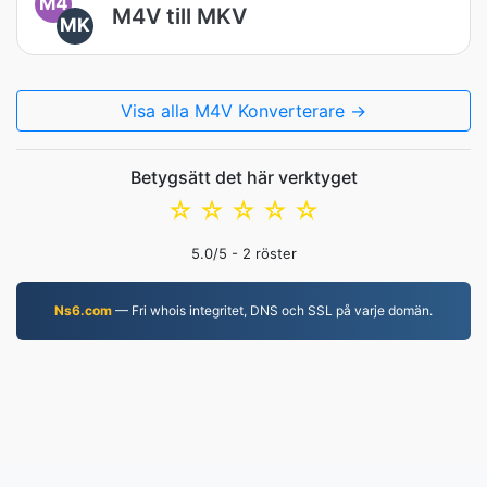
M4
M4V till MKV
MK
Visa alla M4V Konverterare →
Betygsätt det här verktyget
☆
☆
☆
☆
☆
5.0
/5 -
2
röster
Ns6.com
— Fri whois integritet, DNS och SSL på varje domän.