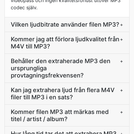
videopass och ingen kvalitetsförlust utöver MP3
codec själv.
Vilken ljudbitrate använder filen MP3?
+
Kommer jag att förlora ljudkvalitet från
+
M4V till MP3?
Behåller den extraherade MP3 den
+
ursprungliga
provtagningsfrekvensen?
Kan jag extrahera ljud från flera M4V
+
filer till MP3 i en sats?
Kommer filen MP3 att märkas med
+
titel / artist / album?
Hur lång tid tar det att extrahera MP3
+