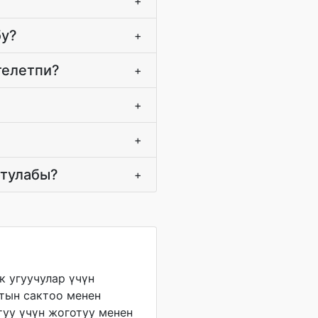
+
бу?
+
телетпи?
+
+
+
отулабы?
+
 угуучулар үчүн
тын сактоо менен
уу үчүн жоготуу менен