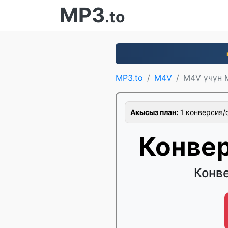
MP3
.to
MP3.to
M4V
M4V үчүн 
Акысыз план:
1 конверсия/с
Конве
Конв