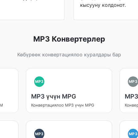
кысууну колдонот.
MP3 Конвертерлер
Көбүрөөк конвертациялоо куралдары бар
MP3
MP3
MP3 үчүн MPG
MP3
bM
Конвертациялоо MP3 үчүн MPG
Конве
MP3
MP3