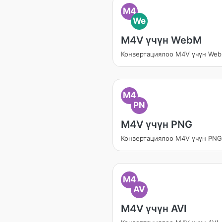
M4
We
M4V үчүн WebM
Конвертациялоо M4V үчүн We
M4
PN
M4V үчүн PNG
Конвертациялоо M4V үчүн PNG
M4
AV
M4V үчүн AVI