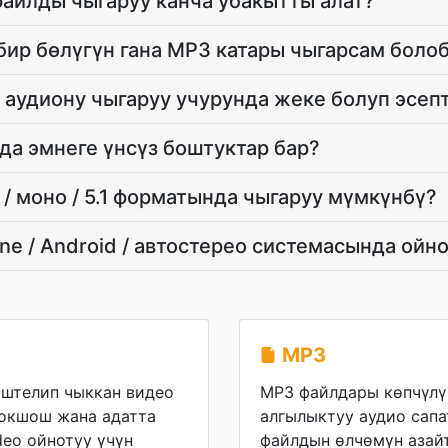
айлды чыгаруу канча убакытты алат?
ир бөлүгүн гана MP3 катары чыгарсам боло
аудиону чыгаруу учурунда жеке болуп эсеп
а эмнеге үнсүз боштуктар бар?
/ моно / 5.1 форматында чыгаруу мүмкүнбү?
ne / Android / автостерео системасында ойн
MP3
иштелип чыккан видео
MP3 файлдары көпчүлүк
 окшош жана адатта
алгылыктуу аудио сапа
deo ойнотуу үчүн
файлдын өлчөмүн азайт