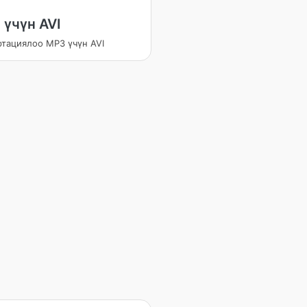
 үчүн AVI
ртациялоо MP3 үчүн AVI