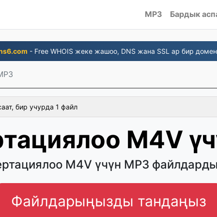
MP3
Бардык асп
ns6.com
- Free WHOIS жеке жашоо, DNS жана SSL ар бир домен
MP3
аат, бир учурда 1 файл
ртациялоо M4V үч
ертациялоо M4V үчүн MP3 файлдарды
Файлдарыңызды тандаңыз