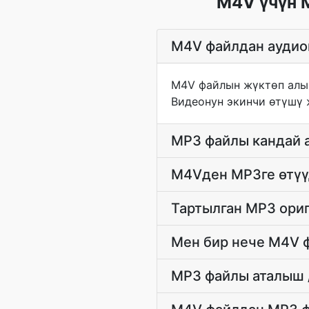
M4V үчүн 
M4V файлдан аудион
M4V файлын жүктөп алың
Видеонун экинчи өтүшү 
MP3 файлы кандай 
M4Vден MP3ге өтүү
Тартылган MP3 ори
Мен бир нече M4V ф
MP3 файлы аталыш /