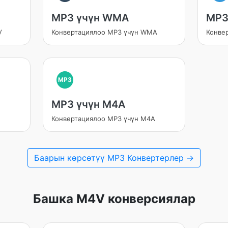
MP3 үчүн WMA
MP3
V
Конвертациялоо MP3 үчүн WMA
Конве
MP3
MP3 үчүн M4A
Конвертациялоо MP3 үчүн M4A
Баарын көрсөтүү MP3 Конвертерлер →
Башка M4V конверсиялар