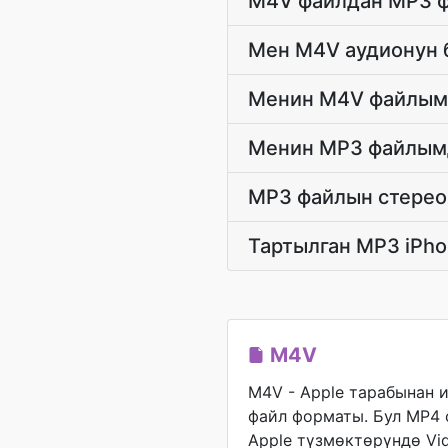
M4V файлдан MP3 ф
Мен M4V аудионун б
Менин M4V файлым 
Менин MP3 файлымд
MP3 файлын стерео 
Тартылган MP3 iPho
M4V
M4V - Apple тарабынан 
файл форматы. Бул MP4
Apple түзмөктөрүндө Vi