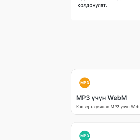
колдонулат.
MP3
MP3 үчүн WebM
Конвертациялоо MP3 үчүн We
MP3