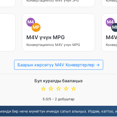
Конвертациялоо M4V үчүн JPG
Конве
M4
M4
MP
M
M4V үчүн MPG
M4V
Конвертациялоо M4V үчүн MPG
Конве
Баарын көрсөтүү M4V Конвертерлер →
Бул куралды баалаңыз
☆
☆
☆
☆
☆
5.0
/5 -
2
добуштар
менди бир нече мүнөттүн ичинде сатып алыңыз. Издөө, каттоо, и