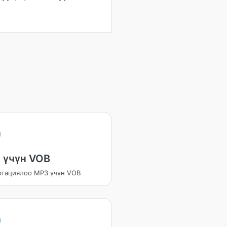
 үчүн VOB
ртациялоо MP3 үчүн VOB