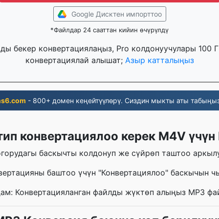
Google Дисктен импорттоо
*Файлдар 24 сааттан кийин өчүрүлдү
рды бекер конвертациялаңыз, Pro колдонуучулары 100 
конвертациялай алышат;
Азыр катталыңыз
ns6.com
- 800+ домен кеңейтүүлөрү. Сиздин мыкты аты табыңыз
тип конвертациялоо керек M4V үчүн
горудагы баскычты колдонуп же сүйрөп таштоо аркыл
нвертацияны баштоо үчүн "Конвертациялоо" баскычын ч
дам: Конвертацияланган файлды жүктөп алыңыз MP3 фа