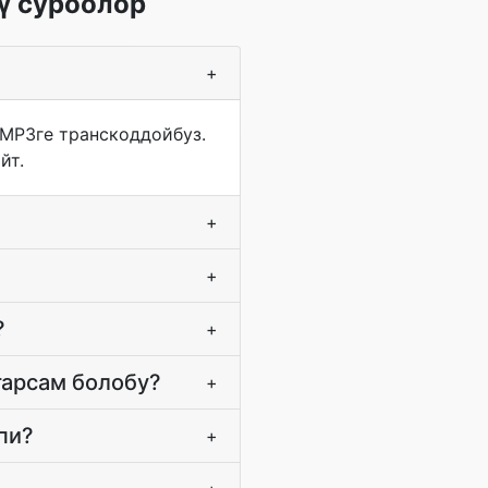
ү суроолор
+
 MP3ге транскоддойбуз.
йт.
+
+
?
+
гарсам болобу?
+
пи?
+