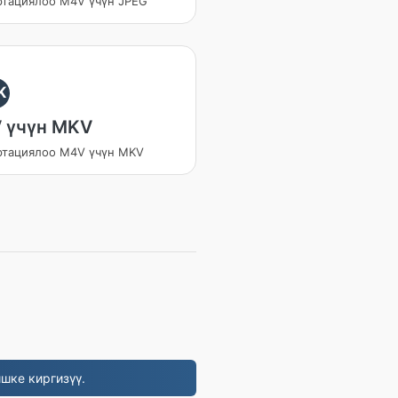
ртациялоо M4V үчүн JPEG
K
 үчүн MKV
ртациялоо M4V үчүн MKV
шке киргизүү.