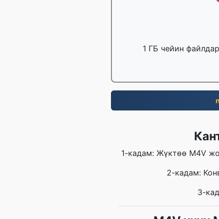
1 ГБ чейин файлда
Кан
1-кадам: Жүктөө M4V жо
2-кадам: Ко
3-ка