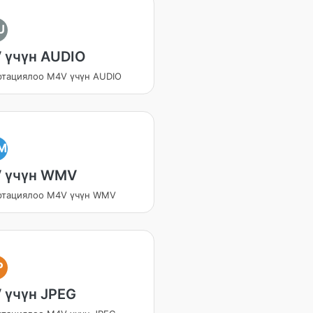
U
 үчүн AUDIO
ртациялоо M4V үчүн AUDIO
M
 үчүн WMV
ртациялоо M4V үчүн WMV
P
 үчүн JPEG