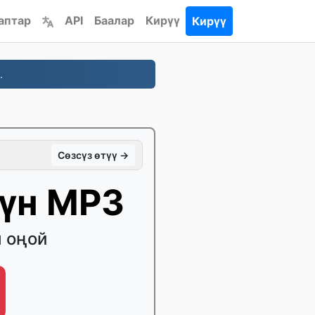
аптар
API
Баалар
Кирүү
Кирүү
.
Сөзсүз өтүү →
үн MP3
 оңой