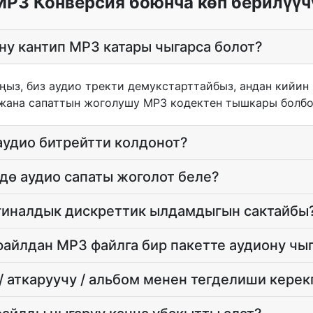
MP3 Конверсия боюнча көп берилүүч
у кантип MP3 катары чыгарса болот?
ыз, биз аудио тректи демукстарттайбыз, андан кийин
жана сапаттын жоголушу MP3 кодектен тышкары болбо
аудио битрейтти колдонот?
дө аудио сапаты жоголот беле?
гиналдык дискреттик ылдамдыгын сактайбы
айлдан MP3 файлга бир пакетте аудиону чы
 аткаруучу / альбом менен тегделиши керек