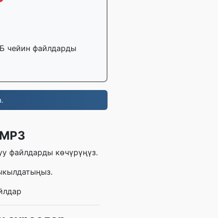
ГБ чейин файлдарды
.
 MP3
уу файлдарды көчүрүңүз.
ыкылдатыңыз.
йлдар