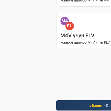
Конвертациялоо M4V үчүн AVI
M4
FL
M4V үчүн FLV
Конвертациялоо M4V үчүн FLV
ns6.com
- До