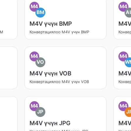
M4
M4
BM
A
M4V үчүн BMP
M4V
bM
Конвертациялоо M4V үчүн BMP
Конве
M4
M4
VO
W
M4V үчүн VOB
M4V
Конвертациялоо M4V үчүн VOB
Конве
M4
M4
JP
J
M4V үчүн JPG
M4V