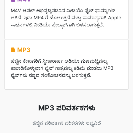
M4V ಆಪಲ್ ಅಭಿವೃದ್ಧಿಪಡಿಸಿದ ವೀಡಿಯೊ ಫೈಲ್ ಫಾರ್ಮ್ಯಾಟ್
ಆಗಿದೆ. ಇದು MP4 ಗೆ ಹೋಲುತ್ತದೆ ಮತ್ತು ಸಾಮಾನ್ಯವಾಗಿ Apple
ಸಾಧನಗಳಲ್ಲಿ ವೀಡಿಯೊ ಪ್ಲೇಬ್ಯಾಕ್‌ಗಾಗಿ ಬಳಸಲಾಗುತ್ತದೆ.
MP3
ಹೆಚ್ಚಿನ ಕೇಳುಗರಿಗೆ ಸ್ವೀಕಾರಾರ್ಹ ಆಡಿಯೊ ಗುಣಮಟ್ಟವನ್ನು
ಕಾಪಾಡಿಕೊಳ್ಳುವಾಗ ಫೈಲ್ ಗಾತ್ರವನ್ನು ಕಡಿಮೆ ಮಾಡಲು MP3
ಫೈಲ್‌ಗಳು ನಷ್ಟದ ಸಂಕೋಚನವನ್ನು ಬಳಸುತ್ತವೆ.
MP3 ಪರಿವರ್ತಕಗಳು
ಹೆಚ್ಚಿನ ಪರಿವರ್ತನೆ ಪರಿಕರಗಳು ಲಭ್ಯವಿದೆ