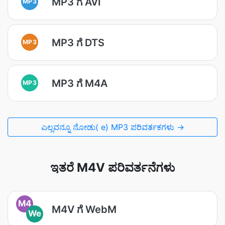
MP3 ಗೆ AVI
MP3
MP3 ಗೆ DTS
MP3
MP3 ಗೆ M4A
MP3
ಎಲ್ಲವನ್ನೂ ನೋಡು( e) MP3 ಪರಿವರ್ತಕಗಳು →
ಇತರೆ M4V ಪರಿವರ್ತನೆಗಳು
M4
M4V ಗೆ WebM
We