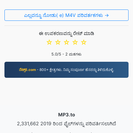
ಎಲ್ಲವನ್ನೂ ನೋಡು( e) M4V ಪರಿವರ್ತಕಗಳು →
ಈ ಉಪಕರಣವನ್ನು ರೇಟ್ ಮಾಡಿ
☆
☆
☆
☆
☆
5.0
/5 -
2
ಮತಗಳು
ನೆಟ್ಸ್6.com
- 800+ ಕ್ಷೇತ್ರಗಳು. ನಿಮ್ಮ ಸಂಪೂರ್ಣ ಹೆಸರನ್ನು ತಿಳಿದುಕೊಳ್ಳಿ.
MP3.to
2,331,662 2019 ರಿಂದ ಫೈಲ್‌ಗಳನ್ನು ಪರಿವರ್ತಿಸಲಾಗಿದೆ