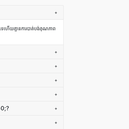
+
ីរទេហើយគ្មានការបាត់បង់គុណភាព
+
+
+
+
60;?
+
+