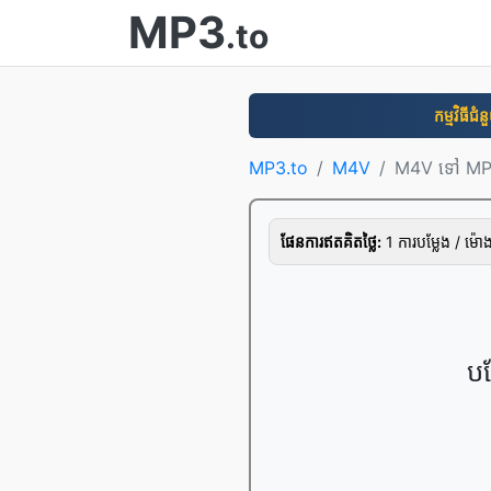
MP3
.to
កម្មវិធី​ជំ
MP3.to
M4V
M4V ទៅ M
ផែនការ​ឥត​គិត​ថ្លៃ:
1 ការ​បម្លែង / ម៉
ប