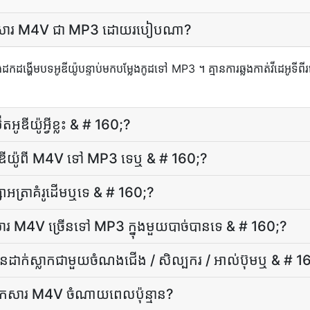
េញ​ពី​ឯកសារ M4V ជា MP3 ដោយ​របៀប​ណា?
្ហើមបទអូឌីយ៉ូបន្ទាប់មកបម្លែងកូដទៅ MP3 ។ គ្មានការឆ្លងកាត់វីដេអូទីព
អូឌីយ៉ូ​អ្វី​ខ្លះ & # 160;?
ាព​អូឌីយ៉ូ​ពី M4V ទៅ MP3 ទេ​ឬ & # 160;?
​អត្រា​គំរូ​ដើម​ឬ​ទេ & # 160;?
ពី​ឯកសារ M4V ច្រើន​ទៅ MP3 ក្នុង​មួយ​បាច់​បាន​ទេ & # 160;?
ន​ដាក់​ស្លាក​ជាមួយ​ចំណង​ជើង / សិល្បករ / អាល់ប៊ុម​ឬ & # 1
​ឯកសារ M4V ចំណាយ​ពេល​ប៉ុន្មាន​?