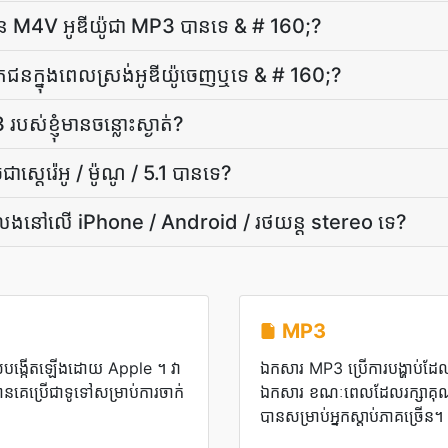
ផ្នែក​នៃ M4V អូឌីយ៉ូ​ជា MP3 បាន​ទេ & # 160;?
ជន​ក្នុង​ពេល​ស្រង់​អូឌីយ៉ូ​ចេញ​ឬ​ទេ & # 160;?
់​ខ្ញុំ​មាន​ចន្លោះ​ស្ងាត់​?
្តេរ៉េអូ / ម៉ូណូ / 5.1 បានទេ?
ងនៅលើ iPhone / Android / រថយន្ត stereo ទេ?
MP3
ែលបង្កើតឡើងដោយ Apple ។ វា
ឯកសារ MP3 ប្រើការបង្ហាប់ដែលប
គេប្រើជាទូទៅសម្រាប់ការចាក់
ឯកសារ ខណៈពេលដែលរក្សាគុ
បានសម្រាប់អ្នកស្តាប់ភាគច្រើន។