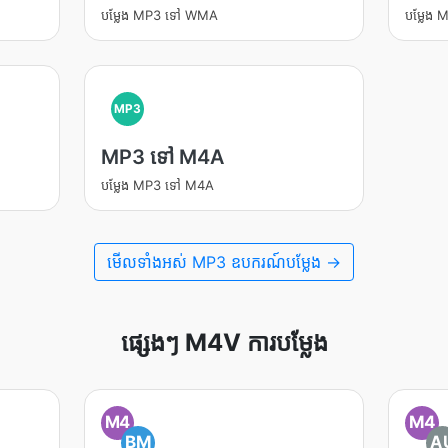
បម្លែង MP3 ទៅ WMA
បម្លែង
MP3
MP3 ទៅ M4A
បម្លែង MP3 ទៅ M4A
មើល​ទាំងអស់ MP3 ឧបករណ៍បម្លែង →
ផ្សេងៗ M4V ការបម្លែង
M4
M4
BM
A