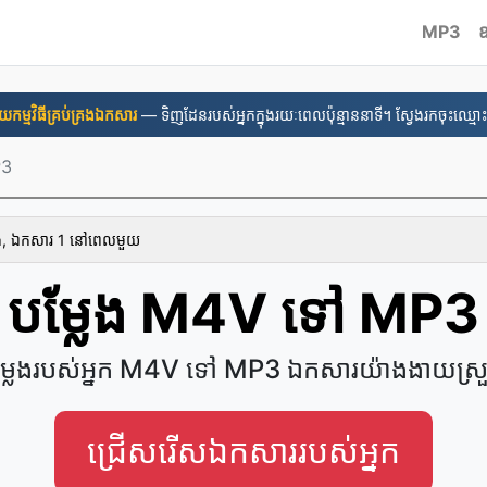
MP3
ឧ
នួយ​កម្មវិធី​គ្រប់គ្រង​ឯកសារ
— ទិញដែនរបស់អ្នកក្នុងរយៈពេលប៉ុន្មាននាទី។ ស្វែងរកចុះឈ្មោះ
P3
ោង, ឯកសារ 1 នៅ​ពេល​មួយ
បម្លែង M4V ទៅ MP3
ម្លែងរបស់អ្នក M4V ទៅ MP3 ឯកសារយ៉ាងងាយស្រ
ជ្រើសរើសឯកសាររបស់អ្នក