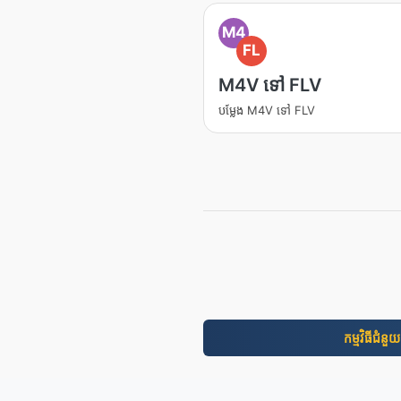
M4
FL
M4V ទៅ FLV
បម្លែង M4V ទៅ FLV
កម្មវិធី​ជំនួយ