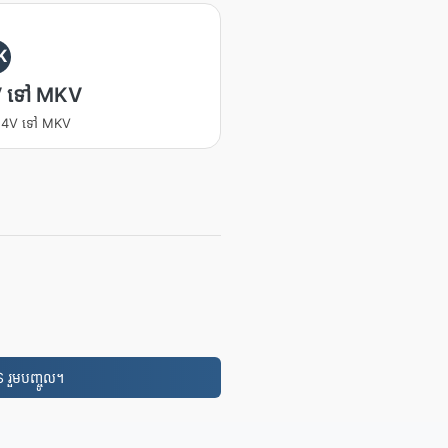
K
 ទៅ MKV
 M4V ទៅ MKV
 រួមបញ្ចូល។