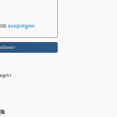
0 GB;
ចុះឈ្មោះឥឡូវនេះ
នទាំងអស់។
្លាក់។
ែង