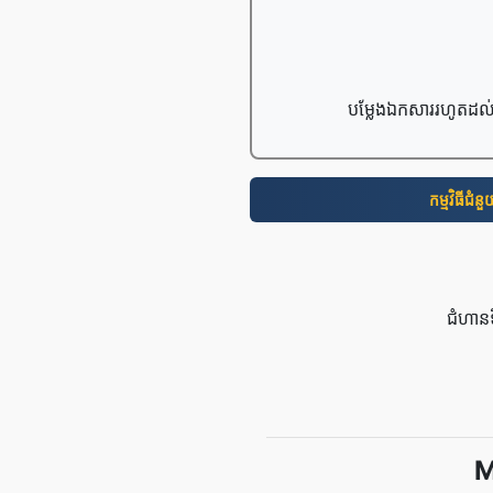
បម្លែងឯកសាររហូតដល់
កម្មវិធី​ជំន
ជំហាន
M