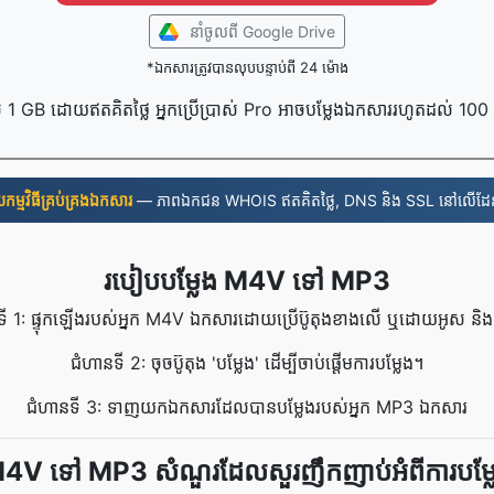
នាំចូល​ពី Google Drive
*ឯកសារត្រូវបានលុបបន្ទាប់ពី 24 ម៉ោង
 1 GB ដោយឥតគិតថ្លៃ អ្នកប្រើប្រាស់ Pro អាចបម្លែងឯកសាររហូតដល់ 10
ួយ​កម្មវិធី​គ្រប់គ្រង​ឯកសារ
— ភាពឯកជន WHOIS ឥតគិតថ្លៃ, DNS និង SSL នៅលើដែ
របៀបបម្លែង M4V ទៅ MP3
ទី 1: ផ្ទុកឡើងរបស់អ្នក M4V ឯកសារដោយប្រើប៊ូតុងខាងលើ ឬដោយអូស និងទម
ជំហានទី 2: ចុចប៊ូតុង 'បម្លែង' ដើម្បីចាប់ផ្តើមការបម្លែង។
ជំហានទី 3: ទាញយកឯកសារដែលបានបម្លែងរបស់អ្នក MP3 ឯកសារ
4V ទៅ MP3 សំណួរដែលសួរញឹកញាប់អំពីការបម្ល