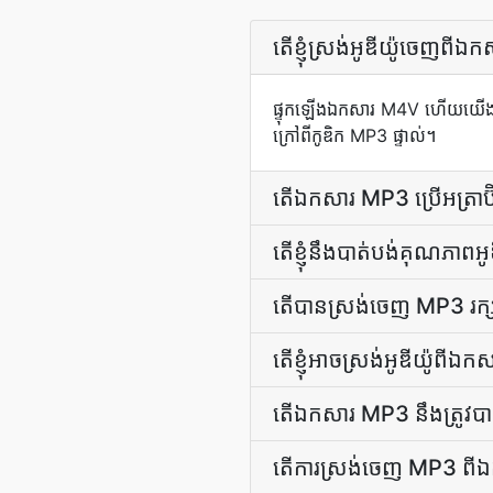
តើ​ខ្ញុំ​ស្រង់​អូឌីយ៉ូ​ច
ផ្ទុកឡើងឯកសារ M4V ហើយយើងដកដង
ក្រៅពីកូឌិក MP3 ផ្ទាល់។
តើ​ឯកសារ MP3 ប្រើ​អត្រាប៊ីត​
តើ​ខ្ញុំ​នឹង​បាត់បង់​គុណភ
តើ​បាន​ស្រង់​ចេញ MP3 រក្សា
តើ​ខ្ញុំ​អាច​ស្រង់​អូឌីយ៉ូ​
តើ​ឯកសារ MP3 នឹង​ត្រូវ​បា
តើ​ការ​ស្រង់​ចេញ MP3 ពី