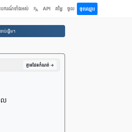
បករណ៍​ទាំងអស់
API
តម្លៃ
ចូល
ចុះឈ្មោះ
ចាប់ផ្តើម។
គ្មាន​ដែន​កំណត់ →
ួល