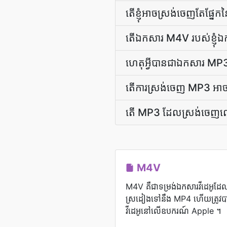
តើ​ខ្ញុំ​អាច​ស្រង់​ចេញ​តែ​
តើ​ឯកសារ M4V របស់​ខ្ញុំ​ឯក
ហេតុអ្វី​បានជា​ឯកសារ MP3 របស
តើការស្រង់ចេញ MP3 អាចជាស
តើ MP3 ដែលស្រង់ចេញលេ
M4V
M4V គឺជាទម្រង់ឯកសារវីដេអូដ
ស្រដៀងទៅនឹង MP4 ហើយត្រូវបាន
វីដេអូនៅលើឧបករណ៍ Apple ។