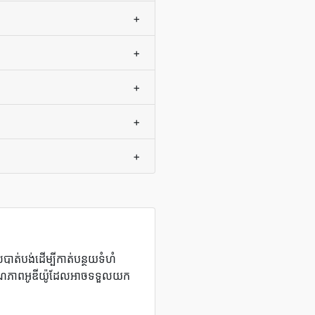
+
+
+
+
+
ាត់បង់ដើម្បីកាត់បន្ថយទំហំ
ណភាពអូឌីយ៉ូដែលអាចទទួលយក