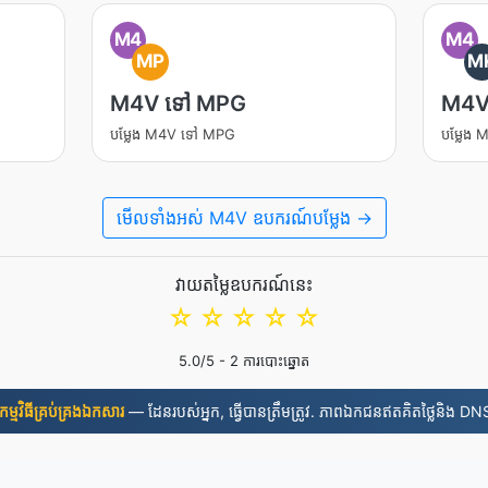
M4
M4
MP
M
M4V ទៅ MPG
M4V
បម្លែង M4V ទៅ MPG
បម្លែង
មើល​ទាំងអស់ M4V ឧបករណ៍បម្លែង →
វាយតម្លៃឧបករណ៍នេះ
☆
☆
☆
☆
☆
5.0
/5 -
2
ការបោះឆ្នោត
​កម្មវិធី​គ្រប់គ្រង​ឯកសារ
— ដែនរបស់អ្នក, ធ្វើបានត្រឹមត្រូវ. ភាពឯកជនឥតគិតថ្លៃនិង DNS