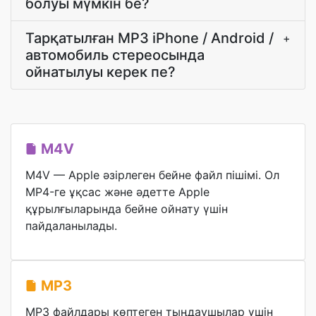
болуы мүмкін бе?
Тарқатылған MP3 iPhone / Android /
+
автомобиль стереосында
ойнатылуы керек пе?
M4V
M4V — Apple әзірлеген бейне файл пішімі. Ол
MP4-ге ұқсас және әдетте Apple
құрылғыларында бейне ойнату үшін
пайдаланылады.
MP3
MP3 файлдары көптеген тыңдаушылар үшін