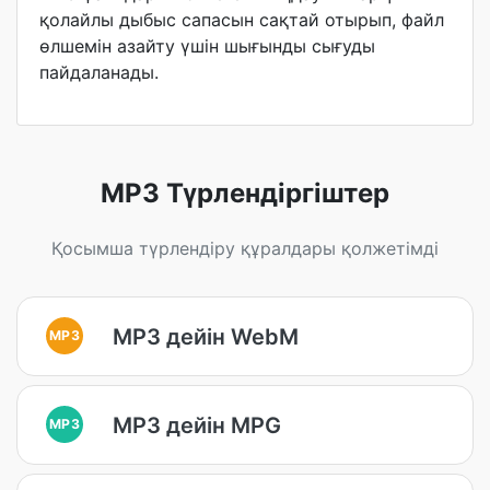
қолайлы дыбыс сапасын сақтай отырып, файл
өлшемін азайту үшін шығынды сығуды
пайдаланады.
MP3 Түрлендіргіштер
Қосымша түрлендіру құралдары қолжетімді
MP3 дейін WebM
MP3
MP3 дейін MPG
MP3