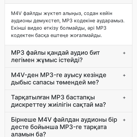
M4V файлды жүктеп алыңыз, содан кейін
аудионы демукстеп, MP3 кодекіне аударамыз.
Екінші видео өткізу болмайды, әрі MP3
кодектен басқа ештеңе жоғалмайды.
MP3 файлы қандай аудио бит
+
легімен жұмыс істейді?
M4V-ден MP3-ге ауысу кезінде
+
дыбыс сапасы төмендей ме?
Тарқатылған MP3 бастапқы
+
дискреттеу жиілігін сақтай ма?
Бірнеше M4V файлдан аудионы бір
+
десте бойынша MP3-ге тарқата
аламын ба?