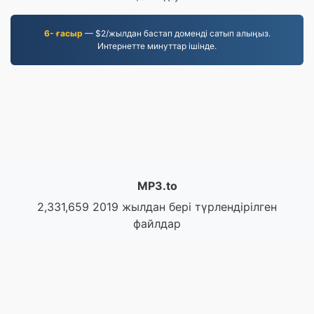
6- ғасыр
— $2/жылдан бастап доменді сатып алыңыз.
Интернетте минуттар ішінде.
MP3.to
2,331,659 2019 жылдан бері түрлендірілген
файлдар
Құпиялылық саясаты
|
Қызмет көрсету шарттары
|
Біз туралы
|
Бізбен хабарласыңы
|
API
|
Үлгілер
|
Қолданбаны орнату
© 2026 MP3.to
|
VPS.org
LLC | Жасаған
nadermx