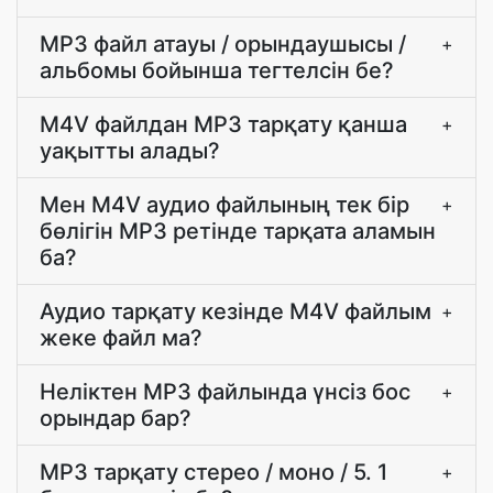
MP3 файл атауы / орындаушысы /
+
альбомы бойынша тегтелсін бе?
M4V файлдан MP3 тарқату қанша
+
уақытты алады?
Мен M4V аудио файлының тек бір
+
бөлігін MP3 ретінде тарқата аламын
ба?
Аудио тарқату кезінде M4V файлым
+
жеке файл ма?
Неліктен MP3 файлында үнсіз бос
+
орындар бар?
MP3 тарқату стерео / моно / 5. 1
+