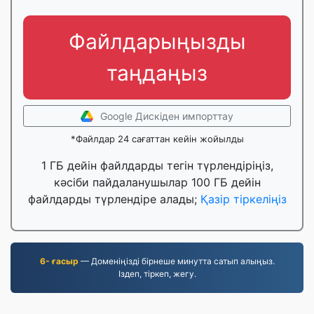
Файлдарыңызды
таңдаңыз
Google Дискіден импорттау
*Файлдар 24 сағаттан кейін жойылды
1 ГБ дейін файлдарды тегін түрлендіріңіз,
кәсіби пайдаланушылар 100 ГБ дейін
файлдарды түрлендіре алады;
Қазір тіркеліңіз
6- ғасыр
— Доменіңізді бірнеше минутта сатып алыңыз.
Іздеп, тіркеп, жегу.