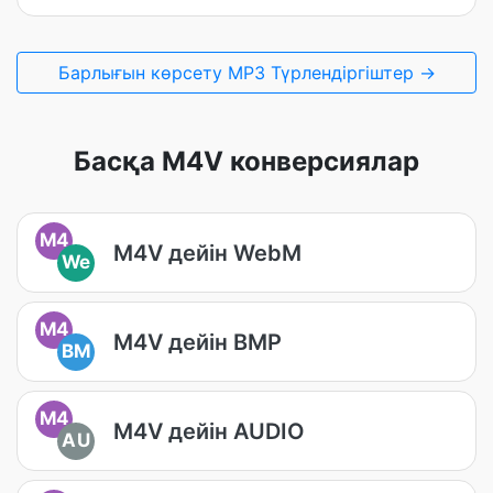
Барлығын көрсету MP3 Түрлендіргіштер →
Басқа M4V конверсиялар
M4
M4V дейін WebM
We
M4
M4V дейін BMP
BM
M4
M4V дейін AUDIO
AU