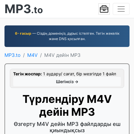
MP3
.to
6- ғасыр
— Сіздің доменіңіз, дұрыс істелген. Тегін жекелік
және DNS қосылған.
MP3.to
M4V
M4V дейін MP3
Тегін жоспар:
1 аудару/ сағат, бір мезгілде 1 файл
Шегінсіз →
Түрлендіру M4V
дейін MP3
Өзгерту M4V дейін MP3 файлдарды еш
қиындықсыз