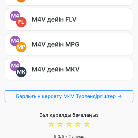
M4
M4V дейін FLV
FL
M4
M4V дейін MPG
MP
M4
M4V дейін MKV
MK
Барлығын көрсету M4V Түрлендіргіштер →
Бұл құралды бағалаңыз
☆
☆
☆
☆
☆
5.0
/5 -
2
дауыс