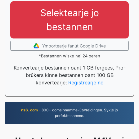
Selektearje jo
bestannen
Ymportearje fanút Google Drive
*Bestannen wiske nei 24 oeren
Konvertearje bestannen oant 1 GB fergees, Pro-
brûkers kinne bestannen oant 100 GB
konvertearje;
Registrearje no
ns6. com
- 800+ domeinnamme-útwreidingen. Sykje jo
perfekte namme.