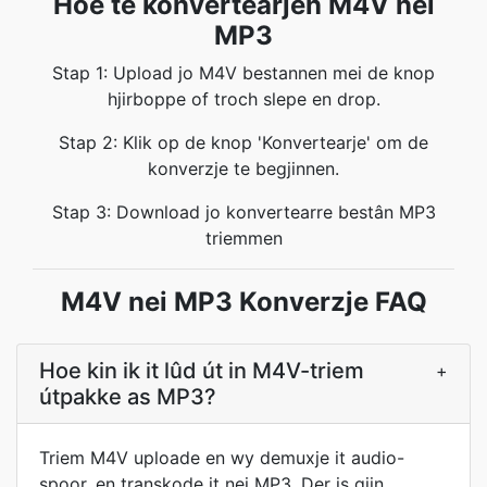
Hoe te konvertearjen M4V nei
MP3
Stap 1: Upload jo M4V bestannen mei de knop
hjirboppe of troch slepe en drop.
Stap 2: Klik op de knop 'Konvertearje' om de
konverzje te begjinnen.
Stap 3: Download jo konvertearre bestân MP3
triemmen
M4V nei MP3 Konverzje FAQ
Hoe kin ik it lûd út in M4V-triem
+
útpakke as MP3?
Triem M4V uploade en wy demuxje it audio-
spoor, en transkode it nei MP3. Der is gjin