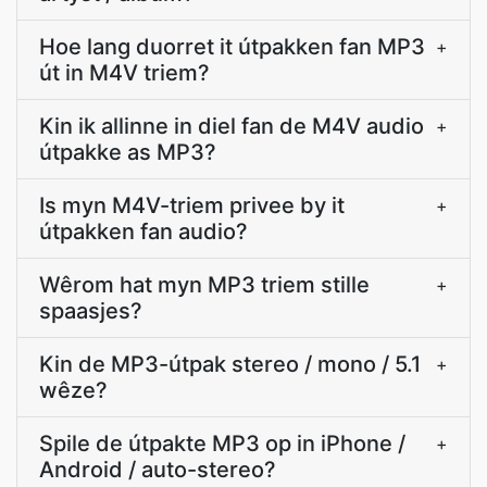
Hoe lang duorret it útpakken fan MP3
+
út in M4V triem?
Kin ik allinne in diel fan de M4V audio
+
útpakke as MP3?
Is myn M4V-triem privee by it
+
útpakken fan audio?
Wêrom hat myn MP3 triem stille
+
spaasjes?
Kin de MP3-útpak stereo / mono / 5.1
+
wêze?
Spile de útpakte MP3 op in iPhone /
+
Android / auto-stereo?