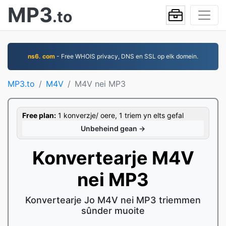
MP3
.to
ns6. com
- Free WHOIS privacy, DNS en SSL op elk domein.
MP3.to
M4V
M4V nei MP3
Free plan:
1 konverzje/ oere, 1 triem yn elts gefal
Unbeheind gean →
Konvertearje M4V
nei MP3
Konvertearje Jo M4V nei MP3 triemmen
sûnder muoite