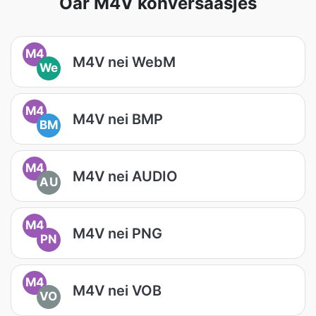
Oar M4V konversaasjes
M4
M4V nei WebM
We
M4
M4V nei BMP
BM
M4
M4V nei AUDIO
AU
M4
M4V nei PNG
PN
M4
M4V nei VOB
VO