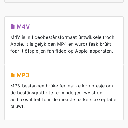
M4V
M4V is in fideobestânsformaat ûntwikkele troch
Apple. It is gelyk oan MP4 en wurdt faak brûkt
foar it ôfspieljen fan fideo op Apple-apparaten.
MP3
MP3-bestannen brûke ferliesrike kompresje om
de bestânsgrutte te ferminderjen, wylst de
audiokwaliteit foar de measte harkers akseptabel
bliuwt.