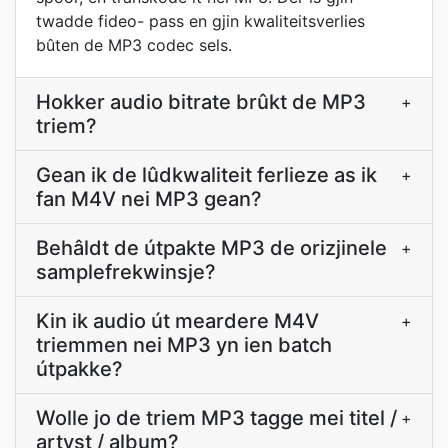
twadde fideo- pass en gjin kwaliteitsverlies
bûten de MP3 codec sels.
Hokker audio bitrate brûkt de MP3
+
triem?
Gean ik de lûdkwaliteit ferlieze as ik
+
fan M4V nei MP3 gean?
Behâldt de útpakte MP3 de orizjinele
+
samplefrekwinsje?
Kin ik audio út meardere M4V
+
triemmen nei MP3 yn ien batch
útpakke?
Wolle jo de triem MP3 tagge mei titel /
+
artyst / album?