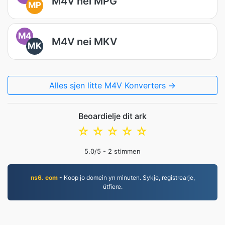
M4V nei MPG
MP
M4
M4V nei MKV
MK
Alles sjen litte M4V Konverters →
Beoardielje dit ark
☆
☆
☆
☆
☆
5.0
/5 -
2
stimmen
ns6. com
- Koop jo domein yn minuten. Sykje, registrearje,
útfiere.