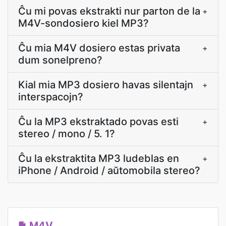
Ĉu mi povas ekstrakti nur parton de la
+
M4V-sondosiero kiel MP3?
Ĉu mia M4V dosiero estas privata
+
dum sonelpreno?
Kial mia MP3 dosiero havas silentajn
+
interspacojn?
Ĉu la MP3 ekstraktado povas esti
+
stereo / mono / 5. 1?
Ĉu la ekstraktita MP3 ludeblas en
+
iPhone / Android / aŭtomobila stereo?
M4V