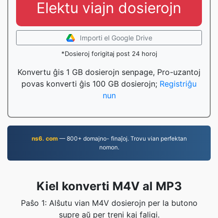
Elektu viajn dosierojn
Importi el Google Drive
*Dosieroj forigitaj post 24 horoj
Konvertu ĝis 1 GB dosierojn senpage, Pro-uzantoj
povas konverti ĝis 100 GB dosierojn;
Registriĝu
nun
ns6. com
— 800+ domajno- finaĵoj. Trovu vian perfektan
nomon.
Kiel konverti M4V al MP3
Paŝo 1: Alŝutu vian M4V dosierojn per la butono
supre aŭ per treni kaj faligi.