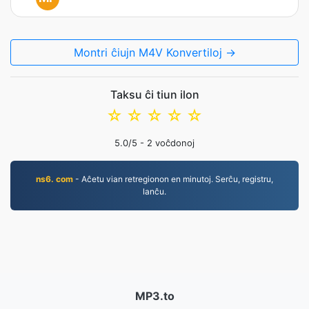
Montri ĉiujn M4V Konvertiloj →
Taksu ĉi tiun ilon
☆
☆
☆
☆
☆
5.0
/5 -
2
voĉdonoj
ns6. com
- Aĉetu vian retregionon en minutoj. Serĉu, registru,
lanĉu.
MP3.to