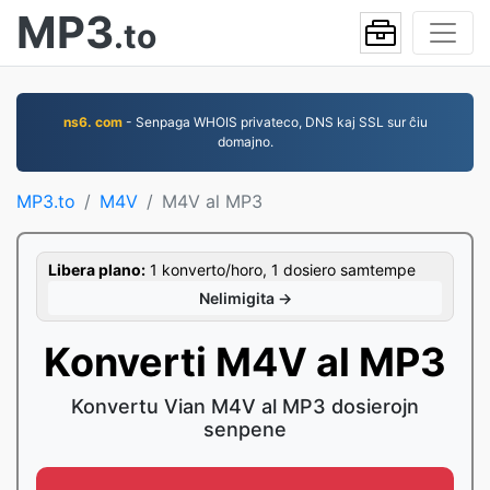
MP3
.to
ns6. com
- Senpaga WHOIS privateco, DNS kaj SSL sur ĉiu
domajno.
MP3.to
M4V
M4V al MP3
Libera plano:
1 konverto/horo, 1 dosiero samtempe
Nelimigita →
Konverti M4V al MP3
Konvertu Vian M4V al MP3 dosierojn
senpene