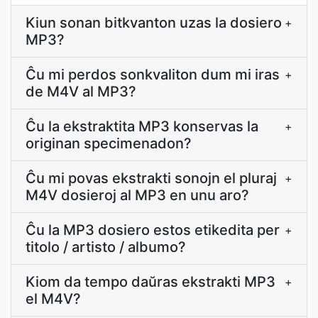
Kiun sonan bitkvanton uzas la dosiero
+
MP3?
Ĉu mi perdos sonkvaliton dum mi iras
+
de M4V al MP3?
Ĉu la ekstraktita MP3 konservas la
+
originan specimenadon?
Ĉu mi povas ekstrakti sonojn el pluraj
+
M4V dosieroj al MP3 en unu aro?
Ĉu la MP3 dosiero estos etikedita per
+
titolo / artisto / albumo?
Kiom da tempo daŭras ekstrakti MP3
+
el M4V?