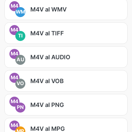
M4
M4V al WMV
WM
M4
M4V al TIFF
TI
M4
M4V al AUDIO
AU
M4
M4V al VOB
VO
M4
M4V al PNG
PN
M4
M4V al MPG
MP