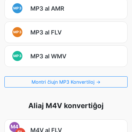
MP3 al AMR
MP3
MP3 al FLV
MP3
MP3 al WMV
MP3
Montri ĉiujn MP3 Konvertiloj →
Aliaj M4V konvertiĝoj
M4
M4V al FLV