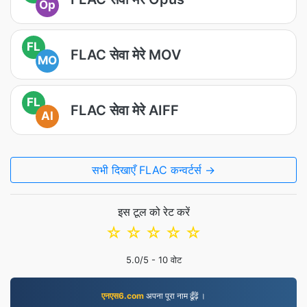
Op
FL
FLAC सेवा मेरे MOV
MO
FL
FLAC सेवा मेरे AIFF
AI
सभी दिखाएँ FLAC कन्वर्टर्स →
इस टूल को रेट करें
☆
☆
☆
☆
☆
5.0
/5 -
10
वोट
एनएस6.com
अपना पूरा नाम ढूँढ़ें ।