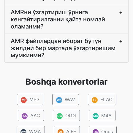
AMRни ўзгартириш ўрнига
+
кенгайтирилганни қайта номлай
оламанми?
AMR файллардан иборат бутун
+
жилдни бир мартада ўзгартиришим
мумкинми?
Boshqa konvertorlar
MP3
WAV
FLAC
MP
WA
FL
AAC
OGG
M4A
AA
OG
M4
WMA
AIFF
Opus
WM
AI
Op