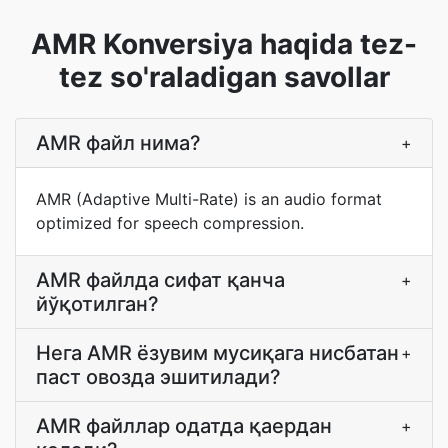
AMR Konversiya haqida tez-
tez so'raladigan savollar
AMR файл нима?
+
AMR (Adaptive Multi-Rate) is an audio format
optimized for speech compression.
AMR файлда сифат қанча
+
йўқотилган?
Нега AMR ёзувим мусиқага нисбатан
+
паст овозда эшитилади?
AMR файллар одатда қаердан
+