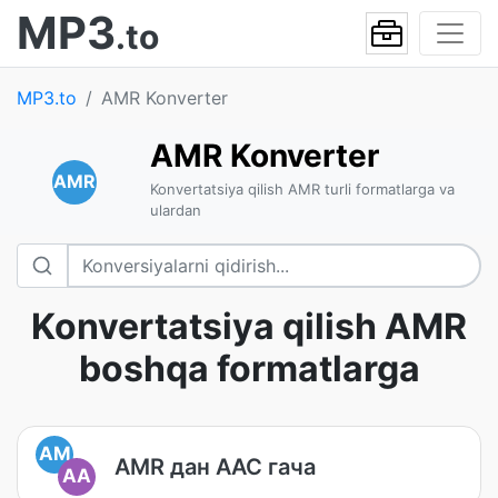
MP3
.to
MP3.to
AMR Konverter
AMR Konverter
AMR
Konvertatsiya qilish AMR turli formatlarga va
ulardan
Konvertatsiya qilish AMR
boshqa formatlarga
AM
AMR дан AAC гача
AA