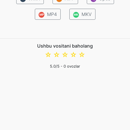
MP4
MKV
MP
MK
Ushbu vositani baholang
☆
☆
☆
☆
☆
5.0
/5 -
0
ovozlar