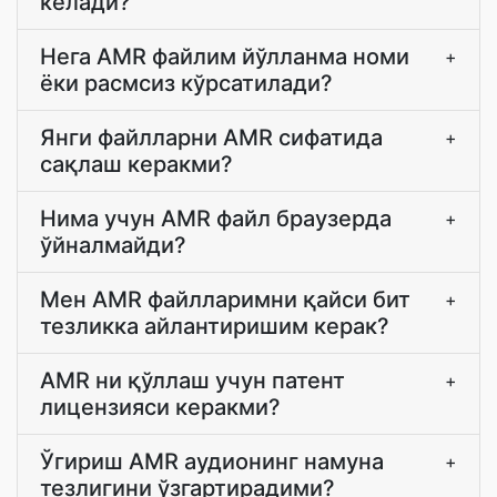
келади?
Нега AMR файлим йўлланма номи
+
ёки расмсиз кўрсатилади?
Янги файлларни AMR сифатида
+
сақлаш керакми?
Нима учун AMR файл браузерда
+
ўйналмайди?
Мен AMR файлларимни қайси бит
+
тезликка айлантиришим керак?
AMR ни қўллаш учун патент
+
лицензияси керакми?
Ўгириш AMR аудионинг намуна
+
тезлигини ўзгартирадими?