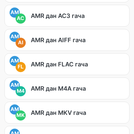
AM
AMR дан AC3 гача
AC
AM
AMR дан AIFF гача
AI
AM
AMR дан FLAC гача
FL
AM
AMR дан M4A гача
M4
AM
AMR дан MKV гача
MK
AM