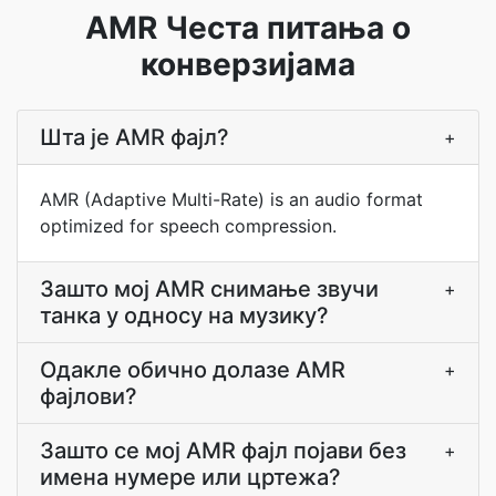
AMR Честа питања о
конверзијама
Шта је AMR фајл?
+
AMR (Adaptive Multi-Rate) is an audio format
optimized for speech compression.
Зашто мој AMR снимање звучи
+
танка у односу на музику?
Одакле обично долазе AMR
+
фајлови?
Зашто се мој AMR фајл појави без
+
имена нумере или цртежа?