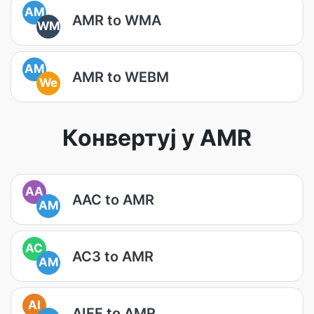
AM
AMR to WMA
WM
AM
AMR to WEBM
We
Конвертуј у AMR
AA
AAC to AMR
AM
AC
AC3 to AMR
AM
AI
AIFF to AMR