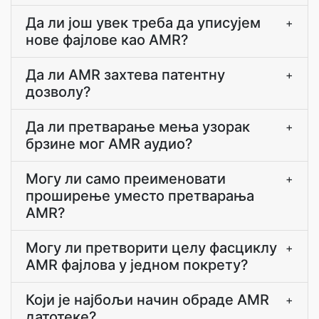
Да ли још увек треба да уписујем
+
нове фајлове као AMR?
Да ли AMR захтева патентну
+
дозволу?
Да ли претварање мења узорак
+
брзине мог AMR аудио?
Могу ли само преименовати
+
проширење уместо претварања
AMR?
Могу ли претворити целу фасциклу
+
AMR фајлова у једном покрету?
Који је најбољи начин обраде AMR
+
датотеке?