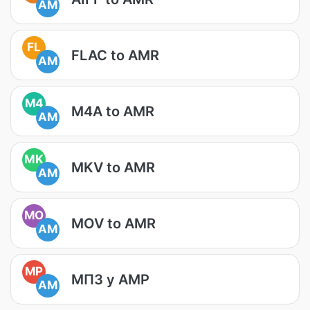
AM
FL
FLAC to AMR
AM
M4
M4A to AMR
AM
MK
MKV to AMR
AM
MO
MOV to AMR
AM
MP
МП3 у АМР
AM