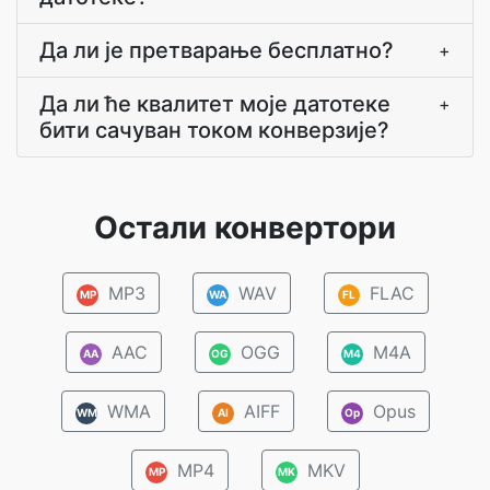
Да ли је претварање бесплатно?
+
Да ли ће квалитет моје датотеке
+
бити сачуван током конверзије?
Остали конвертори
MP3
WAV
FLAC
MP
WA
FL
AAC
OGG
M4A
AA
OG
M4
WMA
AIFF
Opus
WM
AI
Op
MP4
MKV
MP
MK