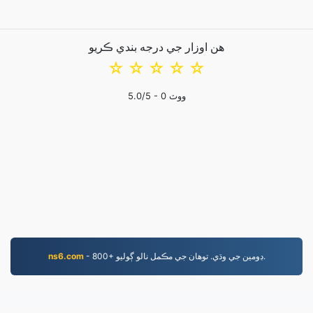
هن اوزار جي درجه بندي ڪريو
☆
☆
☆
☆
☆
ووٽ
0
/5 -
5.0
- 800+ ڊومين جي وڌي. توهان جي مڪمل نالو ڳوليو.
ns6.com