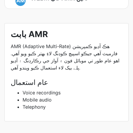
AM
بابت AMR
AMR (Adaptive Multi-Rate) هڪ آڊيو ڪمپريشن
فارميٽ آهي جيڪو اسپيچ ڪوڊنگ لاءِ بهتر ڪيو ويو آهي.
اهو عام طور تي موبائل فون ۾ آواز جي رڪارڊنگ ۽ آڊيو
پلے بیک لاء استعمال ڪيو ويندو آهي.
عام استعمال
Voice recordings
Mobile audio
Telephony