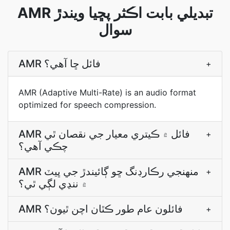
AMR تبديلي بابت اڪثر پڇيا ويندڙ
سوال
AMR فائل ڇا آھي؟
+
AMR (Adaptive Multi-Rate) is an audio format
optimized for speech compression.
AMR فائل ۾ ڪيتري معيار جي نقصان ٿي
+
چڪي آھي؟
AMR منهنجي رڪارڊنگ ڇو ڳائيندڙ جي ڀيٽ
+
۾ ننڍي لڳي ٿي؟
AMR فائلون عام طور ڪٿان اچن ٿيون؟
+