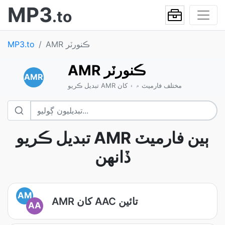
MP3
.to
AMR ڪنورٽر
MP3.to
AMR ڪنورٽر
AMR
تبديل ڪريو AMR مختلف فارميٽ ۾ ۽ کان
تبديل ڪريو AMR ٻين فارميٽ
ڏانهن
AM
AMR کان AAC تائين
AA