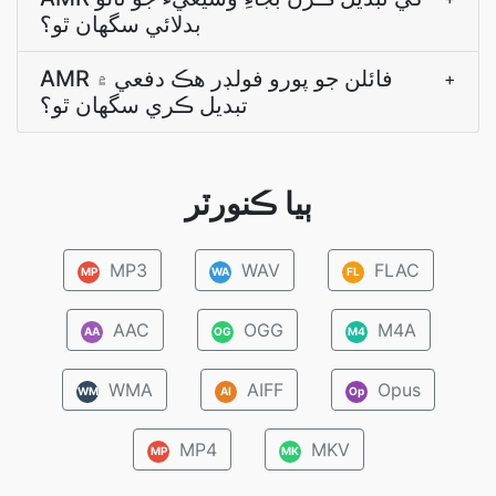
بدلائي سگهان ٿو؟
AMR فائلن جو پورو فولڊر هڪ دفعي ۾
+
تبديل ڪري سگهان ٿو؟
ٻيا ڪنورٽر
MP3
WAV
FLAC
MP
WA
FL
AAC
OGG
M4A
AA
OG
M4
WMA
AIFF
Opus
WM
AI
Op
MP4
MKV
MP
MK