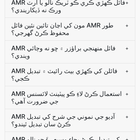
AMR فائل ڪھڙي ڪري ڪو ٽريڪ نالو يا آرٽ
+
ورڪ نه ڏيکاريندي؟
مون کي اڃان تائين نئين فائل AMR طور
+
محفوظ ڪرڻ گهرجي؟
AMR فائل منهنجي براؤزر ۾ ڇو نه وڄائي
+
ويندي؟
AMR فائلن کي ڪھڙي بيٽ رائيٽ ۾ تبديل
+
ڪجي؟
AMR استعمال ڪرڻ لاءِ ڪو پيٽينٽ لائسنس
+
جي ضرورت آھي؟
AMR آڊيو جي نموني جي شرح کي تبديل
+
ڪرڻ سان تبديل ٿيندو؟
AMR کي تبديل ڪرڻ بجاءِ وسيعيءَ جو نالو
+