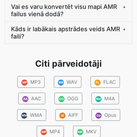
Vai es varu konvertēt visu mapi AMR
+
failus vienā dodā?
Kāds ir labākais apstrādes veids AMR
+
faili?
Citi pārveidotāji
MP3
WAV
FLAC
MP
WA
FL
AAC
OGG
M4A
AA
OG
M4
WMA
AIFF
Opus
WM
AI
Op
MP4
MKV
MP
MK