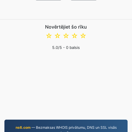
Novērtējiet šo rīku
☆
☆
☆
☆
☆
5.0
/5 -
0
balsis
ns6.com
— Bezmaksas WHOIS privātumu, DNS un SSL visās