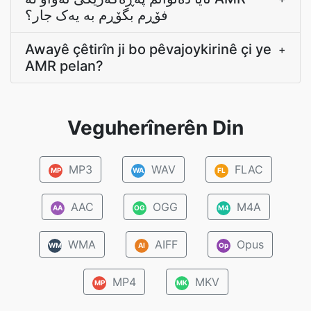
فۆڕم بگۆڕم بە یەک جار؟
Awayê çêtirîn ji bo pêvajoykirinê çi ye
+
AMR pelan?
Veguherînerên Din
MP3
WAV
FLAC
MP
WA
FL
AAC
OGG
M4A
AA
OG
M4
WMA
AIFF
Opus
WM
AI
Op
MP4
MKV
MP
MK