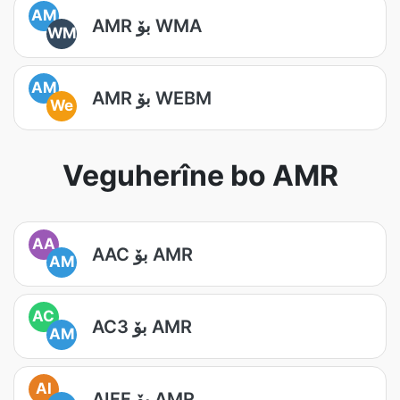
AM
AMR بۆ WMA
WM
AM
AMR بۆ WEBM
We
Veguherîne bo AMR
AA
AAC بۆ AMR
AM
AC
AC3 بۆ AMR
AM
AI
AIFF بۆ AMR