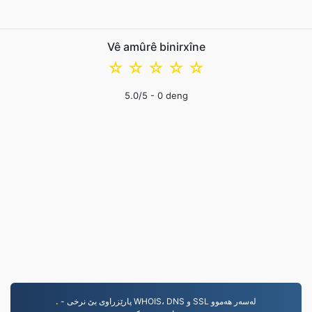
Vê amûrê binirxîne
☆
☆
☆
☆
☆
5.0
/5 -
0
deng
.
- پارێزراوی بێ نرخی WHOIS، DNS و SSL لەسەر هەموو