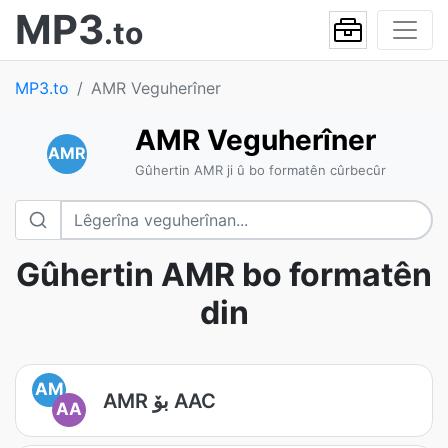
MP3
.to
MP3.to
AMR Veguherîner
AMR Veguherîner
AMR
Gûhertin AMR ji û bo formatên cûrbecûr
Gûhertin AMR bo formatên
din
AM
AMR بۆ AAC
AA