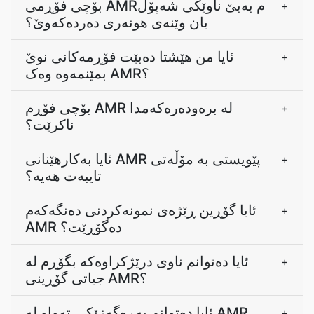
بۆچی فۆڕمی AMRم بەبێ ناوێکی شەپۆل
+
یان وێنەی هونەری دەردەکەوێ؟
ئایا من هێشتا دەبێت فۆڕمەکانی نوێ
+
بمێنمەوە وەک AMR؟
بۆچی فۆڕم AMR لە برەودەرەکەمدا
+
ناکرێت؟
ئایا بەکارهێنانی AMR پێویستی بە مۆڵەتی
+
تایبەت هەیە؟
ئایا گۆڕین ڕێژەی نمونەکردنی دەنگەکەم
+
AMR دەگۆڕێت؟
ئایا دەتوانم ناوی درێژکراوەکە بگۆڕم لە
+
جیاتی گۆڕینی AMR؟
ئایا دەتوانم پەڕەگەزێکی تەواو لە AMR
+