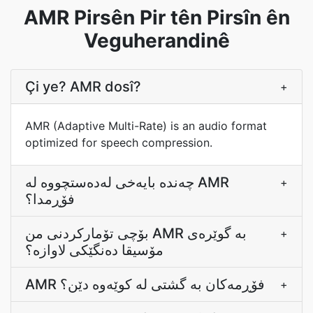
AMR Pirsên Pir tên Pirsîn ên
Veguherandinê
Çi ye? AMR dosî?
+
AMR (Adaptive Multi-Rate) is an audio format
optimized for speech compression.
چەندە بایەخی لەدەستچووە لە AMR
+
فۆڕمدا؟
بۆچی تۆمارکردنی من AMR بە گوێرەی
+
مۆسیقا دەنگێکی لاوازە؟
AMR فۆڕمەکان بە گشتی لە کوێەوە دێن؟
+