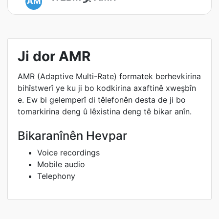
AM
Ji dor AMR
AMR (Adaptive Multi-Rate) formatek berhevkirina
bihîstwerî ye ku ji bo kodkirina axaftinê xweşbîn
e. Ew bi gelemperî di têlefonên desta de ji bo
tomarkirina deng û lêxistina deng tê bikar anîn.
Bikaranînên Hevpar
Voice recordings
Mobile audio
Telephony