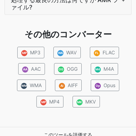
処理する最良の方法は何ですか AMR フ
+
ァイル?
その他のコンバーター
MP3
WAV
FLAC
MP
WA
FL
AAC
OGG
M4A
AA
OG
M4
WMA
AIFF
Opus
WM
AI
Op
MP4
MKV
MP
MK
このツールを評価する