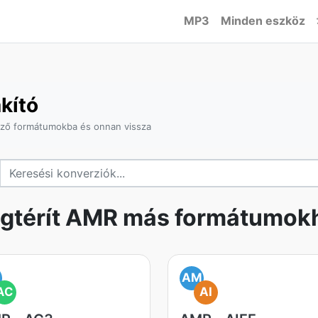
MP3
Minden eszköz
kító
ző formátumokba és onnan vissza
gtérít AMR más formátumok
M
AM
AC
AI