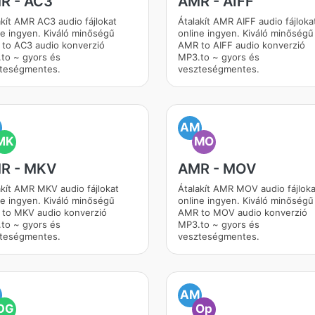
R - AC3
AMR - AIFF
akít AMR AC3 audio fájlokat
Átalakít AMR AIFF audio fájloka
ne ingyen. Kiváló minőségű
online ingyen. Kiváló minőségű
to AC3 audio konverzió
AMR to AIFF audio konverzió
to ~ gyors és
MP3.to ~ gyors és
teségmentes.
veszteségmentes.
M
AM
MK
MO
R - MKV
AMR - MOV
akít AMR MKV audio fájlokat
Átalakít AMR MOV audio fájloka
ne ingyen. Kiváló minőségű
online ingyen. Kiváló minőségű
to MKV audio konverzió
AMR to MOV audio konverzió
to ~ gyors és
MP3.to ~ gyors és
teségmentes.
veszteségmentes.
M
AM
OG
Op