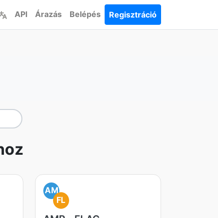
API
Árazás
Belépés
Regisztráció
hoz
AM
FL