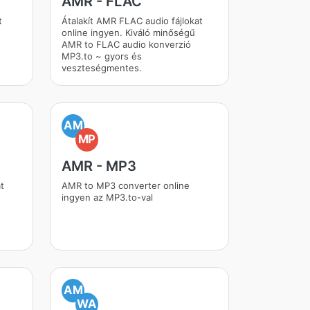
AMR - FLAC
t
Átalakít AMR FLAC audio fájlokat
online ingyen. Kiváló minőségű
AMR to FLAC audio konverzió
MP3.to ~ gyors és
veszteségmentes.
AM
MP
AMR - MP3
t
AMR to MP3 converter online
ingyen az MP3.to-val
AM
WA