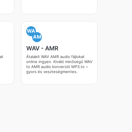
WA
AM
WAV - AMR
at
Átalakít WAV AMR audio fájlokat
online ingyen. Kiváló minőségű WAV
to AMR audio konverzió MP3.to ~
gyors és veszteségmentes.