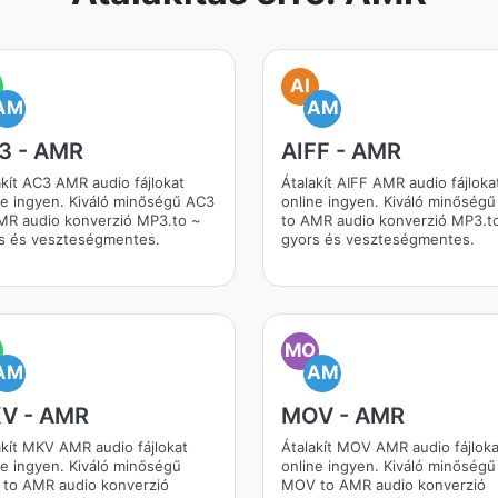
AI
AM
AM
3 - AMR
AIFF - AMR
akít AC3 AMR audio fájlokat
Átalakít AIFF AMR audio fájloka
ne ingyen. Kiváló minőségű AC3
online ingyen. Kiváló minőségű
MR audio konverzió MP3.to ~
to AMR audio konverzió MP3.t
s és veszteségmentes.
gyors és veszteségmentes.
MO
AM
AM
V - AMR
MOV - AMR
akít MKV AMR audio fájlokat
Átalakít MOV AMR audio fájloka
ne ingyen. Kiváló minőségű
online ingyen. Kiváló minőségű
to AMR audio konverzió
MOV to AMR audio konverzió