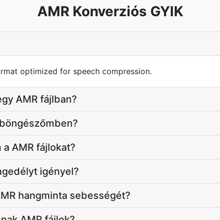
AMR Konverziós GYIK
ormat optimized for speech compression.
egy AMR fájlban?
 a böngészőmben?
m a AMR fájlokat?
gedélyt igényel?
 AMR hangminta sebességét?
snak AMR fájlok?