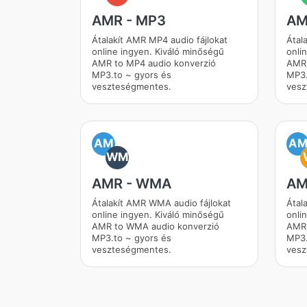
AMR - MP3
AM
Átalakít AMR MP4 audio fájlokat
Átal
online ingyen. Kiváló minőségű
onli
AMR to MP4 audio konverzió
AMR 
MP3.to ~ gyors és
MP3.
veszteségmentes.
vesz
AM
A
WM
AMR - WMA
AM
Átalakít AMR WMA audio fájlokat
Átal
online ingyen. Kiváló minőségű
onli
AMR to WMA audio konverzió
AMR 
MP3.to ~ gyors és
MP3.
veszteségmentes.
vesz