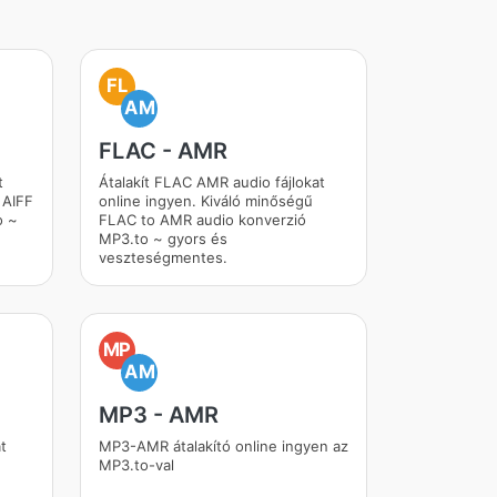
FL
AM
FLAC - AMR
t
Átalakít FLAC AMR audio fájlokat
 AIFF
online ingyen. Kiváló minőségű
o ~
FLAC to AMR audio konverzió
MP3.to ~ gyors és
veszteségmentes.
MP
AM
MP3 - AMR
t
MP3-AMR átalakító online ingyen az
MP3.to-val