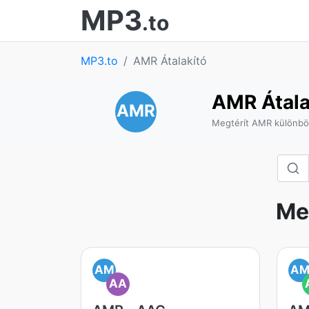
MP3
.to
MP3.to
AMR Átalakító
AMR Átala
AMR
Megtérít AMR különbö
Me
AM
A
AA