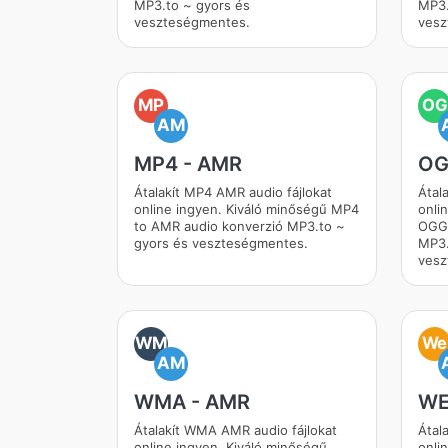
MP3.to ~ gyors és
MP3.
veszteségmentes.
vesz
MP
OG
AM
MP4 - AMR
OG
Átalakít MP4 AMR audio fájlokat
Átal
online ingyen. Kiváló minőségű MP4
onli
to AMR audio konverzió MP3.to ~
OGG 
gyors és veszteségmentes.
MP3.
vesz
WM
We
AM
WMA - AMR
WE
Átalakít WMA AMR audio fájlokat
Átal
online ingyen. Kiváló minőségű
onli