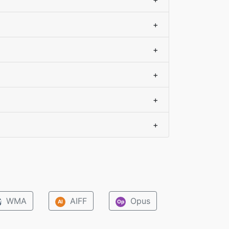
+
+
+
+
+
WMA
AIFF
Opus
M
AI
Op