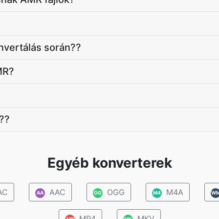
nvertálás során??
MR?
??
Egyéb konverterek
AC
AAC
OGG
M4A
AA
OG
M4
W
MP4
MKV
MP
MK