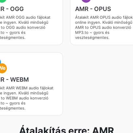
R - OGG
AMR - OPUS
akít AMR OGG audio fájlokat
Átalakít AMR OPUS audio fájlok
ne ingyen. Kiváló minőségű
online ingyen. Kiváló minőségű
to OGG audio konverzió
AMR to OPUS audio konverzió
to ~ gyors és
MP3.to ~ gyors és
teségmentes.
veszteségmentes.
M
We
R - WEBM
akít AMR WEBM audio fájlokat
ne ingyen. Kiváló minőségű
to WEBM audio konverzió
to ~ gyors és
teségmentes.
Átalakítás erre: AMR