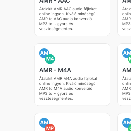
AMR - AAC
AM
Átalakít AMR AAC audio fájlokat
Átal
online ingyen. Kiváló minőségű
onli
AMR to AAC audio konverzió
AMR 
MP3.to ~ gyors és
MP3.
veszteségmentes.
vesz
AM
A
M4
AMR - M4A
AM
Átalakít AMR M4A audio fájlokat
Átal
online ingyen. Kiváló minőségű
onli
AMR to M4A audio konverzió
AMR 
MP3.to ~ gyors és
MP3.
veszteségmentes.
vesz
AM
A
MP