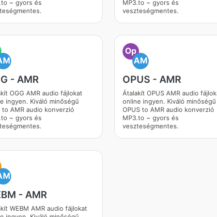
to ~ gyors és
MP3.to ~ gyors és
teségmentes.
veszteségmentes.
Op
AM
AM
G - AMR
OPUS - AMR
akít OGG AMR audio fájlokat
Átalakít OPUS AMR audio fájlok
ne ingyen. Kiváló minőségű
online ingyen. Kiváló minőségű
to AMR audio konverzió
OPUS to AMR audio konverzió
to ~ gyors és
MP3.to ~ gyors és
teségmentes.
veszteségmentes.
AM
BM - AMR
akít WEBM AMR audio fájlokat
ne ingyen. Kiváló minőségű