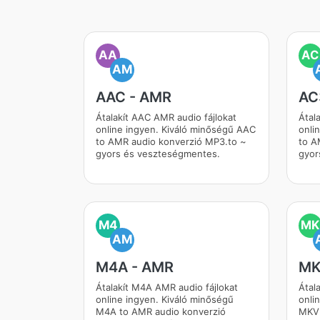
AA
AC
AM
AAC - AMR
AC
Átalakít AAC AMR audio fájlokat
Átal
online ingyen. Kiváló minőségű AAC
onli
to AMR audio konverzió MP3.to ~
to A
gyors és veszteségmentes.
gyor
M4
MK
AM
M4A - AMR
MK
Átalakít M4A AMR audio fájlokat
Átal
online ingyen. Kiváló minőségű
onli
M4A to AMR audio konverzió
MKV 