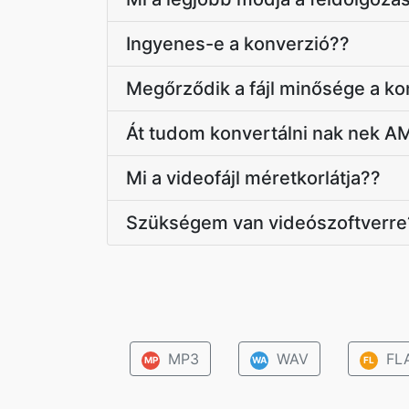
Ingyenes-e a konverzió??
Megőrződik a fájl minősége a ko
Át tudom konvertálni nak nek A
Mi a videofájl méretkorlátja??
Szükségem van videószoftverre
MP3
WAV
FL
MP
WA
FL