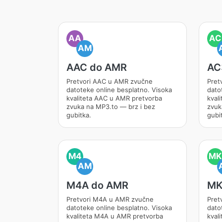
AA
AC
AM
AAC do AMR
AC
Pretvori AAC u AMR zvučne
Pret
datoteke online besplatno. Visoka
dato
kvaliteta AAC u AMR pretvorba
kval
zvuka na MP3.to — brz i bez
zvuk
gubitka.
gubi
M4
MK
AM
M4A do AMR
MK
Pretvori M4A u AMR zvučne
Pret
datoteke online besplatno. Visoka
dato
kvaliteta M4A u AMR pretvorba
kval