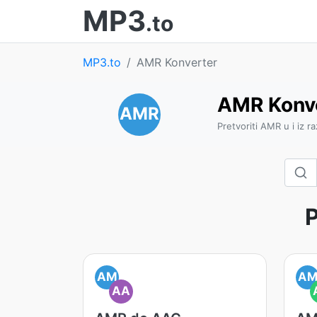
MP3
.to
MP3.to
AMR Konverter
AMR Konv
AMR
Pretvoriti AMR u i iz ra
P
AM
A
AA