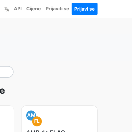
API
Cijene
Prijaviti se
Prijavi se
te
AM
FL