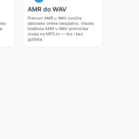
AMR do WAV
Pretvori AMR u WAV zvučne
oka
datoteke online besplatno. Visoka
ba
kvaliteta AMR u WAV pretvorba
zvuka na MP3.to — brz i bez
gubitka.