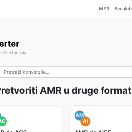
MP3
Svi alati
erter
zličitih formata
retvoriti AMR u druge forma
M
AM
AC
AI