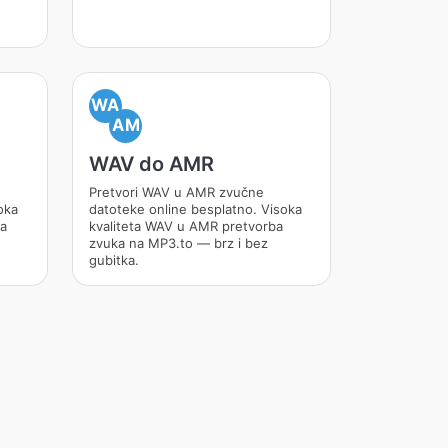
WA
AM
WAV do AMR
Pretvori WAV u AMR zvučne
oka
datoteke online besplatno. Visoka
ba
kvaliteta WAV u AMR pretvorba
zvuka na MP3.to — brz i bez
gubitka.