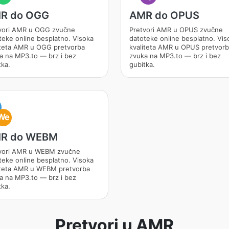
R do OGG
AMR do OPUS
vori AMR u OGG zvučne
Pretvori AMR u OPUS zvučne
teke online besplatno. Visoka
datoteke online besplatno. Vis
iteta AMR u OGG pretvorba
kvaliteta AMR u OPUS pretvor
a na MP3.to — brz i bez
zvuka na MP3.to — brz i bez
tka.
gubitka.
M
We
R do WEBM
vori AMR u WEBM zvučne
teke online besplatno. Visoka
iteta AMR u WEBM pretvorba
a na MP3.to — brz i bez
tka.
Pretvori u AMR