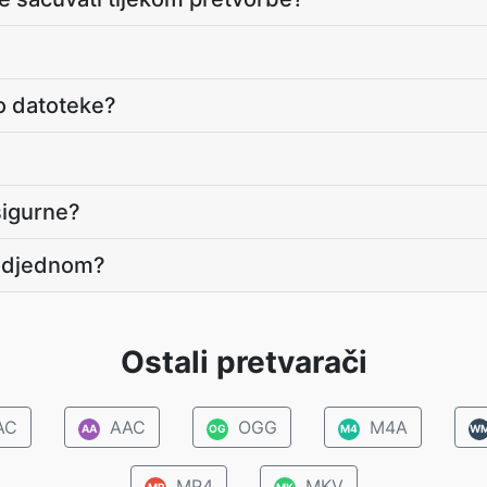
eo datoteke?
sigurne?
a odjednom?
Ostali pretvarači
AC
AAC
OGG
M4A
AA
OG
M4
W
MP4
MKV
MP
MK