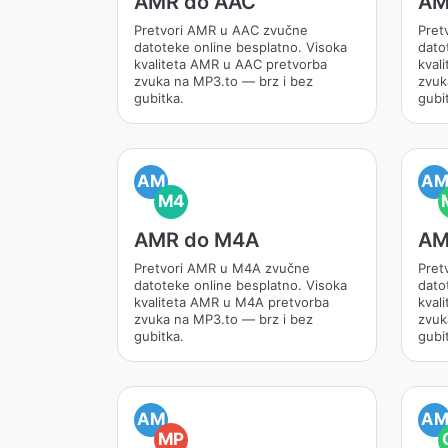
AMR do AAC
AM
Pretvori AMR u AAC zvučne
Pret
datoteke online besplatno. Visoka
dato
kvaliteta AMR u AAC pretvorba
kval
zvuka na MP3.to — brz i bez
zvuk
gubitka.
gubi
AM
A
M4
AMR do M4A
AM
Pretvori AMR u M4A zvučne
Pret
datoteke online besplatno. Visoka
dato
kvaliteta AMR u M4A pretvorba
kval
zvuka na MP3.to — brz i bez
zvuk
gubitka.
gubi
AM
A
MP