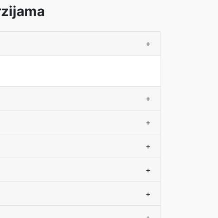
rzijama
+
+
+
+
+
+
+