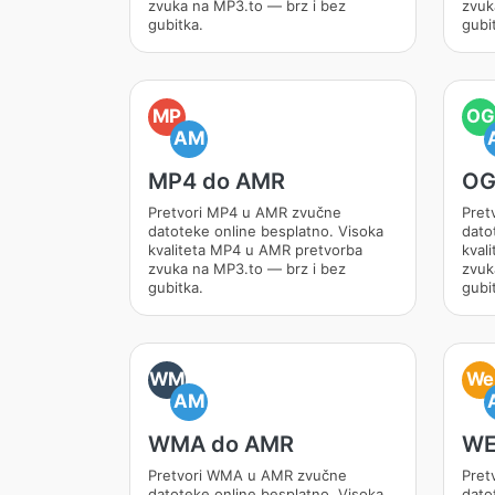
zvuka na MP3.to — brz i bez
zvuk
gubitka.
gubi
MP
OG
AM
MP4 do AMR
OG
Pretvori MP4 u AMR zvučne
Pret
datoteke online besplatno. Visoka
dato
kvaliteta MP4 u AMR pretvorba
kval
zvuka na MP3.to — brz i bez
zvuk
gubitka.
gubi
WM
We
AM
WMA do AMR
WE
Pretvori WMA u AMR zvučne
Pret
datoteke online besplatno. Visoka
dato