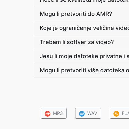
Mogu li pretvoriti do AMR?
Koje je ograničenje veličine vid
Trebam li softver za video?
Jesu li moje datoteke privatne i 
Mogu li pretvoriti više datotek
MP3
WAV
FL
MP
WA
FL