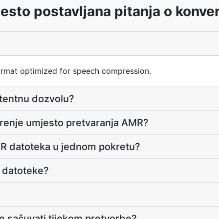
sto postavljana pitanja o konve
ormat optimized for speech compression.
atentnu dozvolu?
irenje umjesto pretvaranja AMR?
AMR datoteka u jednom pokretu?
R datoteke?
ke sačuvati tijekom pretvorbe?