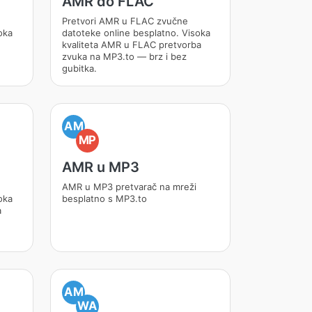
AMR do FLAC
Pretvori AMR u FLAC zvučne
oka
datoteke online besplatno. Visoka
kvaliteta AMR u FLAC pretvorba
zvuka na MP3.to — brz i bez
gubitka.
AM
MP
AMR u MP3
AMR u MP3 pretvarač na mreži
oka
besplatno s MP3.to
a
AM
WA