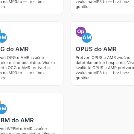
a na MP3.to — brz i bez
zvuka na MP3.to — brz i bez
tka.
gubitka.
Op
AM
AM
G do AMR
OPUS do AMR
vori OGG u AMR zvučne
Pretvori OPUS u AMR zvučne
teke online besplatno. Visoka
datoteke online besplatno. Vis
iteta OGG u AMR pretvorba
kvaliteta OPUS u AMR pretvor
a na MP3.to — brz i bez
zvuka na MP3.to — brz i bez
tka.
gubitka.
AM
BM do AMR
vori WEBM u AMR zvučne
teke online besplatno. Visoka