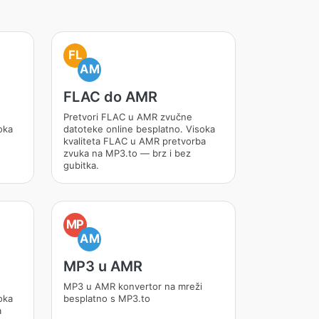
FL
AM
FLAC do AMR
Pretvori FLAC u AMR zvučne
oka
datoteke online besplatno. Visoka
kvaliteta FLAC u AMR pretvorba
zvuka na MP3.to — brz i bez
gubitka.
MP
AM
MP3 u AMR
MP3 u AMR konvertor na mreži
oka
besplatno s MP3.to
a