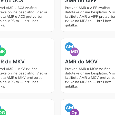
R do AC3
AMR do AIFF
vori AMR u AC3 zvučne
Pretvori AMR u AIFF zvučne
teke online besplatno. Visoka
datoteke online besplatno. Vis
iteta AMR u AC3 pretvorba
kvaliteta AMR u AIFF pretvorba
a na MP3.to — brz i bez
zvuka na MP3.to — brz i bez
tka.
gubitka.
M
AM
MK
MO
R do MKV
AMR do MOV
vori AMR u MKV zvučne
Pretvori AMR u MOV zvučne
teke online besplatno. Visoka
datoteke online besplatno. Vis
iteta AMR u MKV pretvorba
kvaliteta AMR u MOV pretvorb
a na MP3.to — brz i bez
zvuka na MP3.to — brz i bez
tka.
gubitka.
M
AM
OG
Op