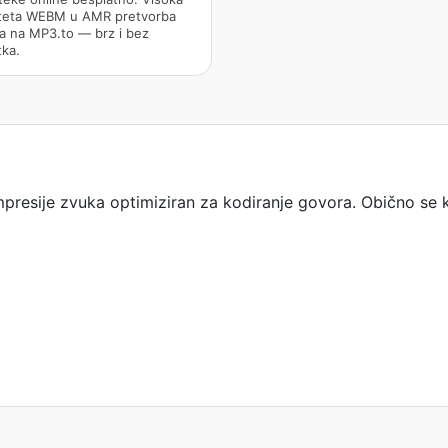
iteta WEBM u AMR pretvorba
a na MP3.to — brz i bez
tka.
presije zvuka optimiziran za kodiranje govora. Obično se k