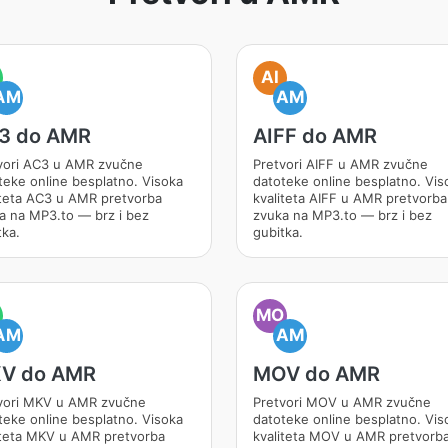
AI
AM
AM
3 do AMR
AIFF do AMR
vori AC3 u AMR zvučne
Pretvori AIFF u AMR zvučne
teke online besplatno. Visoka
datoteke online besplatno. Vis
iteta AC3 u AMR pretvorba
kvaliteta AIFF u AMR pretvorba
a na MP3.to — brz i bez
zvuka na MP3.to — brz i bez
tka.
gubitka.
MO
AM
AM
V do AMR
MOV do AMR
vori MKV u AMR zvučne
Pretvori MOV u AMR zvučne
teke online besplatno. Visoka
datoteke online besplatno. Vis
iteta MKV u AMR pretvorba
kvaliteta MOV u AMR pretvorb