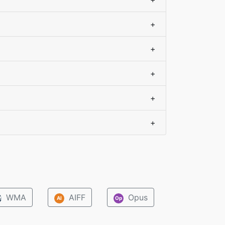
+
+
+
+
+
WMA
AIFF
Opus
M
AI
Op