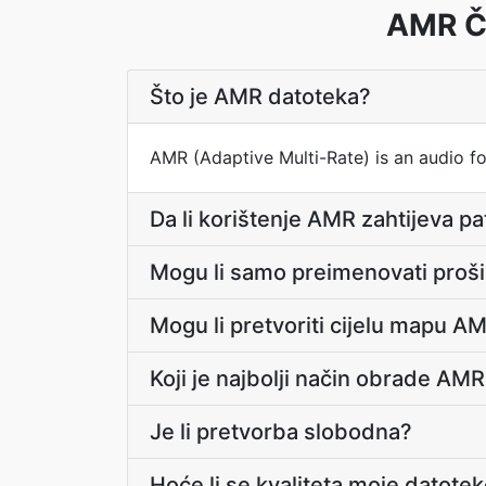
AMR Če
Što je AMR datoteka?
AMR (Adaptive Multi-Rate) is an audio f
Da li korištenje AMR zahtijeva p
Mogu li samo preimenovati proš
Mogu li pretvoriti cijelu mapu 
Koji je najbolji način obrade AM
Je li pretvorba slobodna?
Hoće li se kvaliteta moje datote