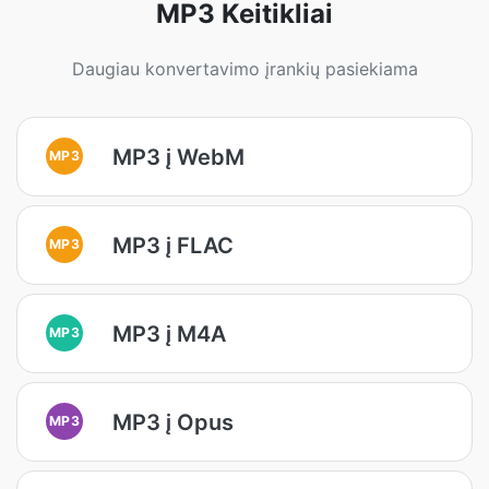
MP3 Keitikliai
Daugiau konvertavimo įrankių pasiekiama
MP3 į WebM
MP3
MP3 į FLAC
MP3
MP3 į M4A
MP3
MP3 į Opus
MP3