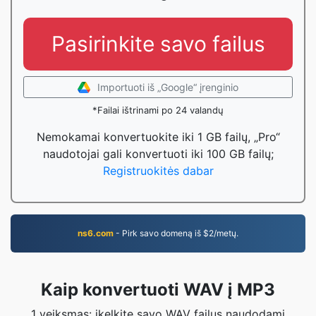
Pasirinkite savo failus
Importuoti iš „Google“ įrenginio
*Failai ištrinami po 24 valandų
Nemokamai konvertuokite iki 1 GB failų, „Pro“
naudotojai gali konvertuoti iki 100 GB failų;
Registruokitės dabar
ns6.com
- Pirk savo domeną iš $2/metų.
Kaip konvertuoti WAV į MP3
1 veiksmas: įkelkite savo WAV failus naudodami