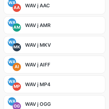
WA
WAV į AAC
AA
WA
WAV į AMR
AM
WA
WAV į MKV
MK
WA
WAV į AIFF
AI
WA
WAV į MP4
MP
WA
WAV į OGG
OG