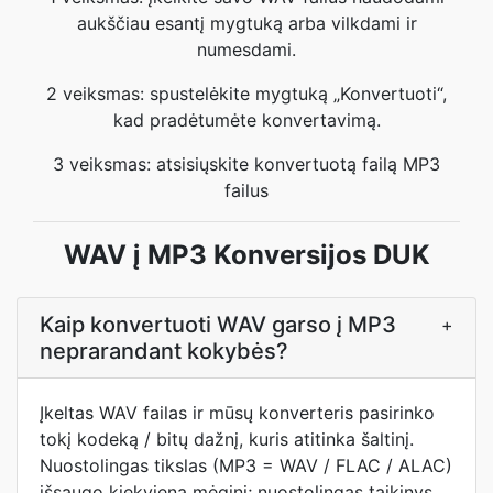
aukščiau esantį mygtuką arba vilkdami ir
numesdami.
2 veiksmas: spustelėkite mygtuką „Konvertuoti“,
kad pradėtumėte konvertavimą.
3 veiksmas: atsisiųskite konvertuotą failą MP3
failus
WAV į MP3 Konversijos DUK
Kaip konvertuoti WAV garso į MP3
+
neprarandant kokybės?
Įkeltas WAV failas ir mūsų konverteris pasirinko
tokį kodeką / bitų dažnį, kuris atitinka šaltinį.
Nuostolingas tikslas (MP3 = WAV / FLAC / ALAC)
išsaugo kiekvieną mėginį; nuostolingas taikinys