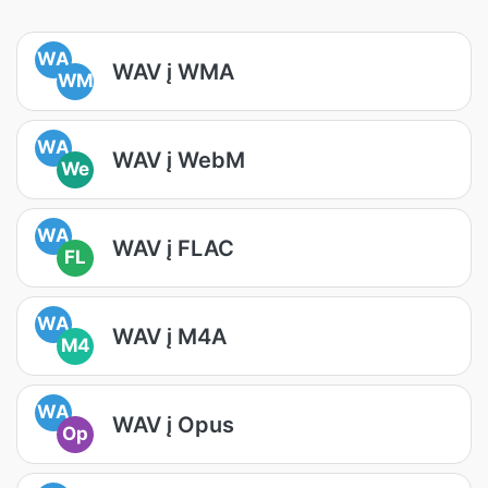
WA
WAV į WMA
WM
WA
WAV į WebM
We
WA
WAV į FLAC
FL
WA
WAV į M4A
M4
WA
WAV į Opus
Op