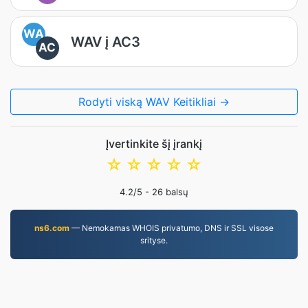
WA
WAV į AC3
AC
Rodyti viską WAV Keitikliai →
Įvertinkite šį įrankį
☆
☆
☆
☆
☆
4.2
/5 -
26
balsų
ns6.com
— Nemokamas WHOIS privatumo, DNS ir SSL visose
srityse.