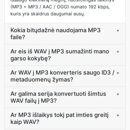
(MP3 = MP3 / AAC / OGG) numato 192 kbps,
kuris yra skaidrus daugumai ausų.
Kokia bitųdažnė naudojama MP3
+
faile?
Ar eis iš WAV į MP3 sumažinti mano
+
garso kokybę?
Ar WAV į MP3 konverteris saugo ID3 /
+
metaduomenų žymas?
Ar galima serija konvertuoti šimtus
+
WAV failų į MP3?
Ar MP3 išlaikys tokį pat imties greitį
+
kaip WAV?