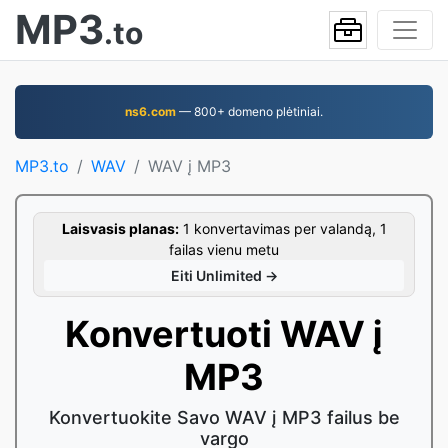
MP3
.to
ns6.com
— 800+ domeno plėtiniai.
MP3.to
WAV
WAV į MP3
Laisvasis planas:
1 konvertavimas per valandą, 1
failas vienu metu
Eiti Unlimited →
Konvertuoti WAV į
MP3
Konvertuokite Savo WAV į MP3 failus be
vargo