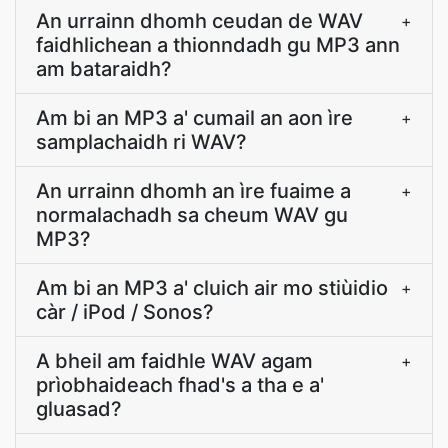
An urrainn dhomh ceudan de WAV
+
faidhlichean a thionndadh gu MP3 ann
am bataraidh?
Am bi an MP3 a' cumail an aon ìre
+
samplachaidh ri WAV?
An urrainn dhomh an ìre fuaime a
+
normalachadh sa cheum WAV gu
MP3?
Am bi an MP3 a' cluich air mo stiùidio
+
càr / iPod / Sonos?
A bheil am faidhle WAV agam
+
prìobhaideach fhad's a tha e a'
gluasad?