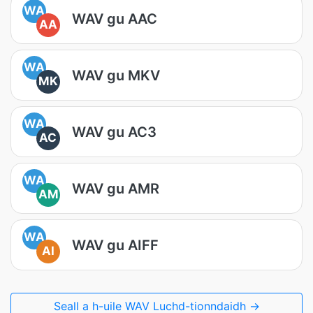
WA
WAV gu AAC
AA
WA
WAV gu MKV
MK
WA
WAV gu AC3
AC
WA
WAV gu AMR
AM
WA
WAV gu AIFF
AI
Seall a h-uile WAV Luchd-tionndaidh →