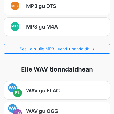
MP3 gu DTS
MP3
MP3 gu M4A
MP3
Seall a h-uile MP3 Luchd-tionndaidh →
Eile WAV tionndaidhean
WA
WAV gu FLAC
FL
WA
WAV gu OGG
OG