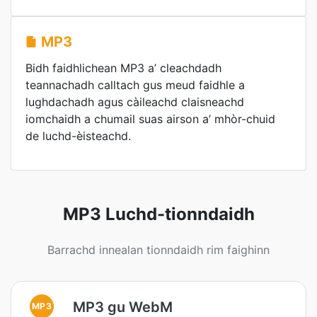
MP3
Bidh faidhlichean MP3 a’ cleachdadh
teannachadh calltach gus meud faidhle a
lughdachadh agus càileachd claisneachd
iomchaidh a chumail suas airson a’ mhòr-chuid
de luchd-èisteachd.
MP3 Luchd-tionndaidh
Barrachd innealan tionndaidh rim faighinn
MP3 gu WebM
MP3