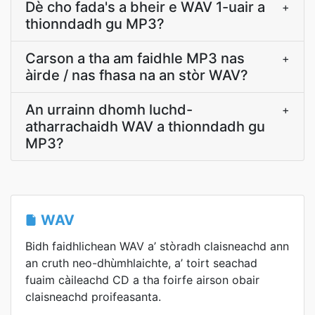
Dè cho fada's a bheir e WAV 1-uair a
+
thionndadh gu MP3?
Carson a tha am faidhle MP3 nas
+
àirde / nas fhasa na an stòr WAV?
An urrainn dhomh luchd-
+
atharrachaidh WAV a thionndadh gu
MP3?
WAV
Bidh faidhlichean WAV a’ stòradh claisneachd ann
an cruth neo-dhùmhlaichte, a’ toirt seachad
fuaim càileachd CD a tha foirfe airson obair
claisneachd proifeasanta.