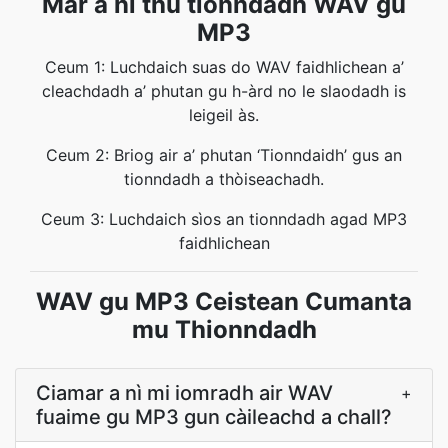
Mar a nì thu tionndadh WAV gu
MP3
Ceum 1: Luchdaich suas do WAV faidhlichean a’
cleachdadh a’ phutan gu h-àrd no le slaodadh is
leigeil às.
Ceum 2: Briog air a’ phutan ‘Tionndaidh’ gus an
tionndadh a thòiseachadh.
Ceum 3: Luchdaich sìos an tionndadh agad MP3
faidhlichean
WAV gu MP3 Ceistean Cumanta
mu Thionndadh
Ciamar a nì mi iomradh air WAV
+
fuaime gu MP3 gun càileachd a chall?