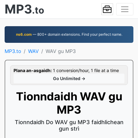
MP3
.to
ns6.com
— 800+ domain extensions. Find your perfect name.
MP3.to
WAV
WAV gu MP3
Plana an-asgaidh:
1 conversion/hour, 1 file at a time
Go Unlimited →
Tionndaidh WAV gu
MP3
Tionndaidh Do WAV gu MP3 faidhlichean
gun strì