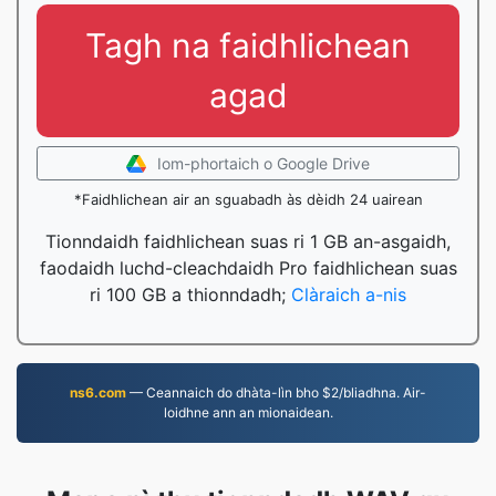
Tagh na faidhlichean
agad
Iom-phortaich o Google Drive
*Faidhlichean air an sguabadh às dèidh 24 uairean
Tionndaidh faidhlichean suas ri 1 GB an-asgaidh,
faodaidh luchd-cleachdaidh Pro faidhlichean suas
ri 100 GB a thionndadh;
Clàraich a-nis
ns6.com
— Ceannaich do dhàta-lìn bho $2/bliadhna. Air-
loidhne ann an mionaidean.