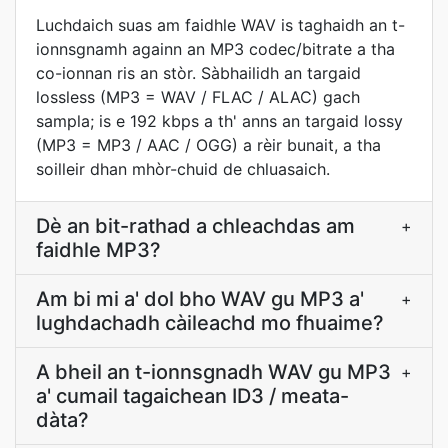
Luchdaich suas am faidhle WAV is taghaidh an t-
ionnsgnamh againn an MP3 codec/bitrate a tha
co-ionnan ris an stòr. Sàbhailidh an targaid
lossless (MP3 = WAV / FLAC / ALAC) gach
sampla; is e 192 kbps a th' anns an targaid lossy
(MP3 = MP3 / AAC / OGG) a rèir bunait, a tha
soilleir dhan mhòr-chuid de chluasaich.
Dè an bit-rathad a chleachdas am
+
faidhle MP3?
Am bi mi a' dol bho WAV gu MP3 a'
+
lughdachadh càileachd mo fhuaime?
A bheil an t-ionnsgnadh WAV gu MP3
+
a' cumail tagaichean ID3 / meata-
dàta?