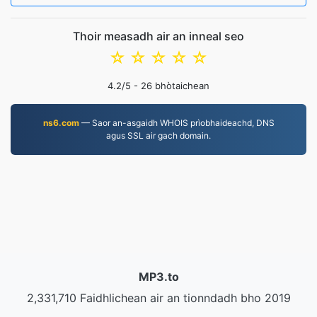
Thoir measadh air an inneal seo
☆
☆
☆
☆
☆
4.2
/5 -
26
bhòtaichean
ns6.com
— Saor an-asgaidh WHOIS prìobhaideachd, DNS
agus SSL air gach domain.
MP3.to
2,331,710 Faidhlichean air an tionndadh bho 2019