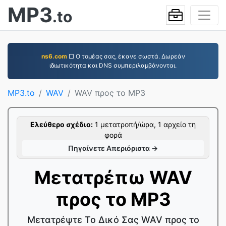
MP3
.to
ns6.com
□ Ο τομέας σας, έκανε σωστά. Δωρεάν
ιδιωτικότητα και DNS συμπεριλαμβάνονται.
MP3.to
WAV
WAV προς το MP3
Ελεύθερο σχέδιο:
1 μετατροπή/ώρα, 1 αρχείο τη
φορά
Πηγαίνετε Απεριόριστα →
Μετατρέπω WAV
προς το MP3
Μετατρέψτε Το Δικό Σας WAV προς το