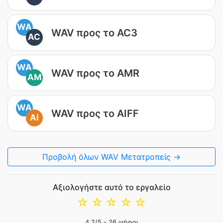
WA
WAV προς το AC3
AC
WA
WAV προς το AMR
AM
WA
WAV προς το AIFF
AI
Προβολή όλων WAV Μετατροπείς →
Αξιολογήστε αυτό το εργαλείο
☆
☆
☆
☆
☆
4.2
/5 -
26
ψήφοι