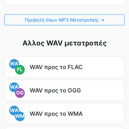
Προβολή όλων MP3 Μετατροπείς →
Αλλος WAV μετατροπές
WA
WAV προς το FLAC
FL
WA
WAV προς το OGG
OG
WA
WAV προς το WMA
WM