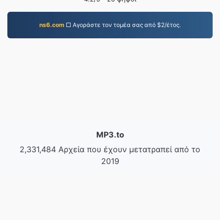
ns6.com
□ Αγοράστε τον τομέα σας από $2/έτος.
MP3.to
2,331,484 Αρχεία που έχουν μετατραπεί από το
2019
Πολιτική Απορρήτου
|
Όροι Παροχής Υπηρεσιών
|
Σχετικά με εμάς
|
Επικοινωνήστε μαζί μας
|
API
|
Δείγματα
|
Εγκατάσταση εφαρμογής
© 2026 MP3.to
|
VPS.org
LLC | Κατασκευασμένο