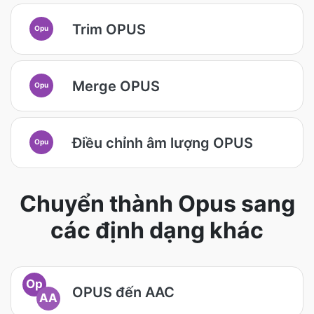
Trim OPUS
Opu
Merge OPUS
Opu
Điều chỉnh âm lượng OPUS
Opu
Chuyển thành Opus sang
các định dạng khác
Op
OPUS đến AAC
AA