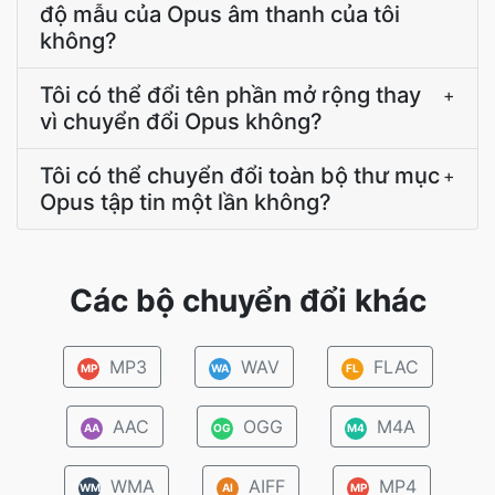
độ mẫu của Opus âm thanh của tôi
không?
Tôi có thể đổi tên phần mở rộng thay
+
vì chuyển đổi Opus không?
Tôi có thể chuyển đổi toàn bộ thư mục
+
Opus tập tin một lần không?
Các bộ chuyển đổi khác
MP3
WAV
FLAC
MP
WA
FL
AAC
OGG
M4A
AA
OG
M4
WMA
AIFF
MP4
WM
AI
MP