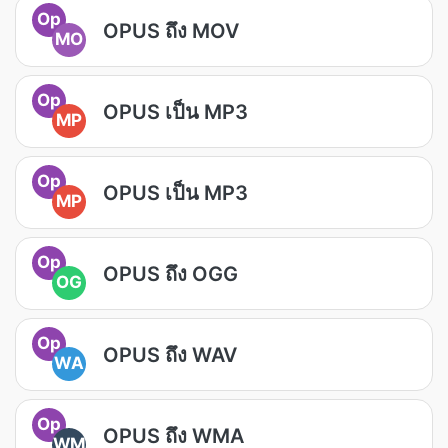
Op
OPUS ถึง MOV
MO
Op
OPUS เป็น MP3
MP
Op
OPUS เป็น MP3
MP
Op
OPUS ถึง OGG
OG
Op
OPUS ถึง WAV
WA
Op
OPUS ถึง WMA
WM