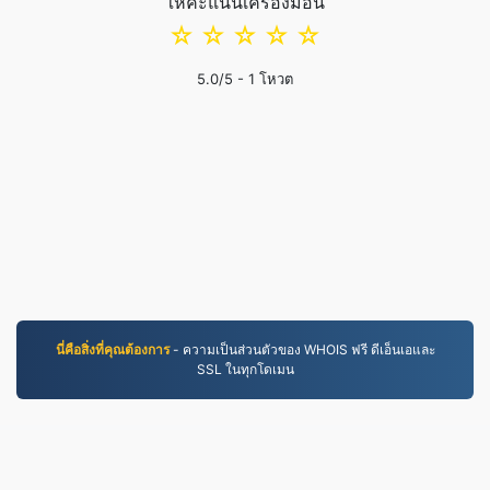
ให้คะแนนเครื่องมือนี้
☆
☆
☆
☆
☆
5.0
/5 -
1
โหวต
นี่คือสิ่งที่คุณต้องการ
- ความเป็นส่วนตัวของ WHOIS ฟรี ดีเอ็นเอและ
SSL ในทุกโดเมน
MP3.to