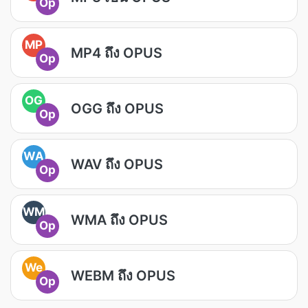
Op
MP
MP4 ถึง OPUS
Op
OG
OGG ถึง OPUS
Op
WA
WAV ถึง OPUS
Op
WM
WMA ถึง OPUS
Op
We
WEBM ถึง OPUS
Op