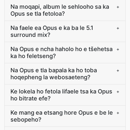
Na moqapi, album le sehlooho sa ka
+
Opus se tla fetoloa?
Na faele ea Opus e ka ba le 5.1
+
surround mix?
Na Opus e ncha haholo ho e tšehetsa
+
ka ho feletseng?
Na Opus e tla bapala ka ho toba
+
hoqepheng la webosaeteng?
Ke lokela ho fetola lifaele tsa ka Opus
+
ho bitrate efe?
Ke mang ea etsang hore Opus e be le
+
sebopeho?