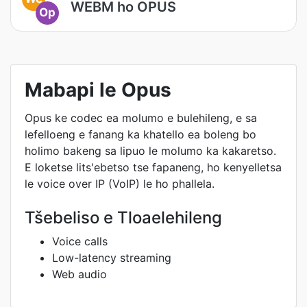
WEBM ho OPUS
Op
Mabapi le Opus
Opus ke codec ea molumo e bulehileng, e sa
lefelloeng e fanang ka khatello ea boleng bo
holimo bakeng sa lipuo le molumo ka kakaretso.
E loketse lits'ebetso tse fapaneng, ho kenyelletsa
le voice over IP (VoIP) le ho phallela.
Tšebeliso e Tloaelehileng
Voice calls
Low-latency streaming
Web audio