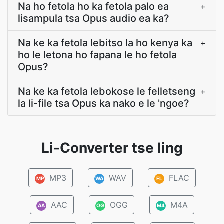
Na ho fetola ho ka fetola palo ea
+
lisampula tsa Opus audio ea ka?
Na ke ka fetola lebitso la ho kenya ka
+
ho le letona ho fapana le ho fetola
Opus?
Na ke ka fetola lebokose le felletseng
+
la li-file tsa Opus ka nako e le 'ngoe?
Li-Converter tse ling
MP3
WAV
FLAC
MP
WA
FL
AAC
OGG
M4A
AA
OG
M4