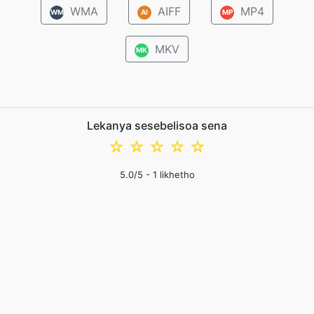
WMA
AIFF
MP4
WM
AI
MP
MKV
MK
Lekanya sesebelisoa sena
☆
☆
☆
☆
☆
5.0
/5 -
1
likhetho