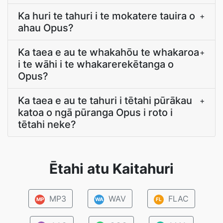
Ka huri te tahuri i te mokatere tauira o
+
ahau Opus?
Ka taea e au te whakahōu te whakaroa
+
i te wāhi i te whakarerekētanga o
Opus?
Ka taea e au te tahuri i tētahi pūrākau
+
katoa o ngā pūranga Opus i roto i
tētahi neke?
Ētahi atu Kaitahuri
MP3
WAV
FLAC
MP
WA
FL