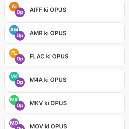
AI
AIFF ki OPUS
Op
AM
AMR ki OPUS
Op
FL
FLAC ki OPUS
Op
M4
M4A ki OPUS
Op
MK
MKV ki OPUS
Op
MO
MOV ki OPUS
Op