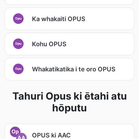
Ka whakaiti OPUS
Opu
Kohu OPUS
Opu
Whakatikatika i te oro OPUS
Opu
Tahuri Opus ki ētahi atu
hōputu
Op
OPUS ki AAC
AA