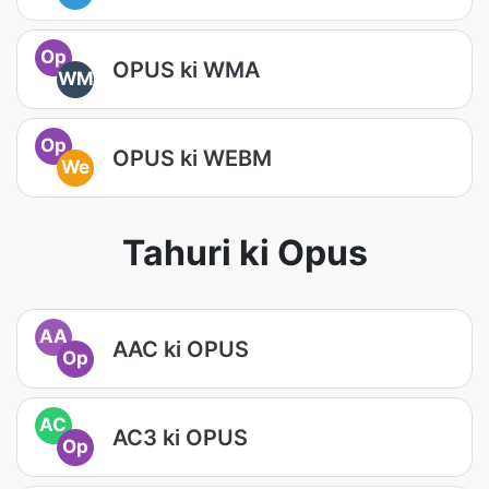
Op
OPUS ki WMA
WM
Op
OPUS ki WEBM
We
Tahuri ki Opus
AA
AAC ki OPUS
Op
AC
AC3 ki OPUS
Op