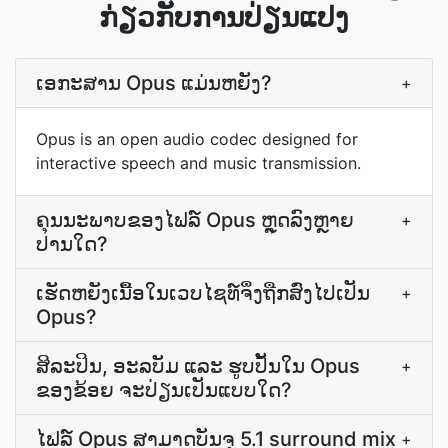
ກ່ຽວກັບການປ່ຽນແປງ
ເອກະສານ Opus ແມ່ນຫຍັງ?
+
Opus is an open audio codec designed for
interactive speech and music transmission.
ຄຸນນະພາບ​ຂອງ​ໄຟລ໌ Opus ຫຼຸດລົງ​ຫຼາຍ
+
ປານໃດ?
ເຮັດ​ຫຍັງ​ເນື້ອ​ໃນ​ເວບ​ໄຊ​ທ໌​ຈຶ່ງ​ຖືກ​ສົ່ງ​ໄປ​ເປັນ
+
Opus?
ສິລະປິນ, ອະລບັມ ແລະ ຮູບປັ້ນໃນ Opus
+
ຂອງ​ຂ້ອຍ ຈະ​ປ່ຽນ​ເປັນ​ແບບ​ໃດ?
ໄຟລ໌ Opus ສາມາດບັນຈຸ 5.1 surround mix
+