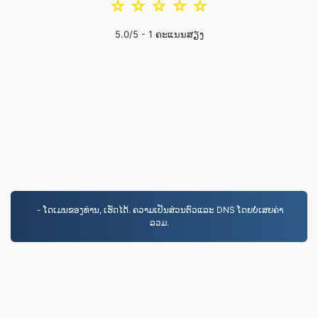
☆
☆
☆
☆
☆
5.0
/5 -
1
ຄະແນນສຽງ
- ໂດເມນຂອງທ່ານ, ເຮັດໄດ້. ຄວາມເປັນສ່ວນຕົວແລະ DNS ໂດຍບໍ່ເສຍຄ່າ
ລວມ.
MP3.to
2,331,685 ໄຟລ໌ຖືກປ່ຽນຕັ້ງແຕ່ປີ 2019