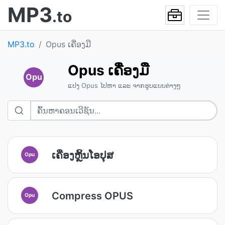
MP3
.to
MP3.to
Opus ເຄື່ອງມື
Opus ເຄື່ອງມື
Opu
ແປງ Opus ໄປຫາ ແລະ ຈາກຮູບແບບຕ່າງໆ
ເຄື່ອງຫຼິ້ນໂອປຸສ
Opu
Compress OPUS
Opu