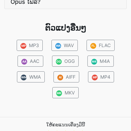
Opus ໄຟລ໌?
ຕົວແປງອື່ນໆ
MP3
WAV
FLAC
MP
WA
FL
AAC
OGG
M4A
AA
OG
M4
WMA
AIFF
MP4
WM
AI
MP
MKV
MK
ໃຫ້ຄະແນນເຄື່ອງມືນີ້