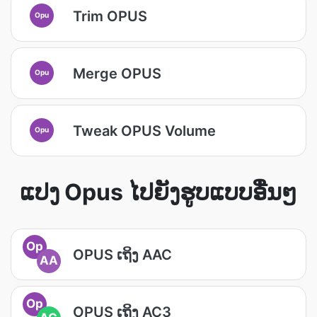
Trim OPUS
Opu
Merge OPUS
Opu
Tweak OPUS Volume
Opu
ແປງ Opus ໄປຍັງຮູບແບບອື່ນໆ
Op
OPUS ເຖິງ AAC
AA
Op
OPUS ເຖິງ AC3