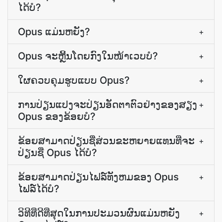
ໄດ້ບໍ?
Opus ແມ່ນຫຍັງ?
+
Opus ຈະ​ຫຼີ້ນ​ໂດຍ​ກົງ​ໃນ​ໜ້າ​ເວບບໍ?
+
ໃຜ​ຄວບຄຸມ​ຮູບແບບ Opus?
+
ການ​ປ່ຽນ​ແປງ​ຈະ​ປ່ຽນ​ອັດຕາ​ຕົວຢ່າງ​ຂອງ​ສຽງ
+
Opus ຂອງ​ຂ້ອຍ​ບໍ?
ຂ້ອຍ​ສາມາດ​ປ່ຽນ​ຊື່​ສ່ວນ​ຂະຫຍາຍ​ແທນ​ທີ່​ຈະ​
+
ປ່ຽນ​ຊື່ Opus ໄດ້​ບໍ?
ຂ້ອຍສາມາດປ່ຽນໄຟລ໌ທັງຫມຂອງ Opus
+
ໄຟລ໌ໄດ້ບໍ?
ວິທີທີ່ດີທີ່ສຸດໃນການປະມວນຜົນແມ່ນຫຍັງ
+