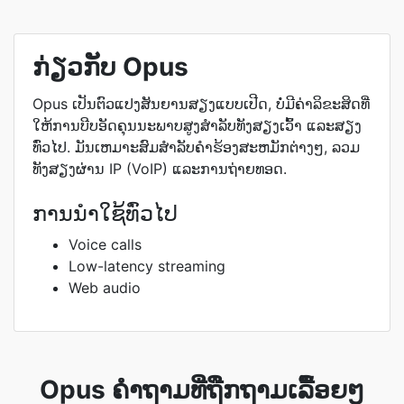
ກ່ຽວກັບ Opus
Opus ເປັນຕົວແປງສັນຍານສຽງແບບເປີດ, ບໍ່ມີຄ່າລິຂະສິດທີ່
ໃຫ້ການບີບອັດຄຸນນະພາບສູງສຳລັບທັງສຽງເວົ້າ ແລະສຽງ
ທົ່ວໄປ. ມັນເຫມາະສົມສໍາລັບຄໍາຮ້ອງສະຫມັກຕ່າງໆ, ລວມ
ທັງສຽງຜ່ານ IP (VoIP) ແລະການຖ່າຍທອດ.
ການນຳໃຊ້ທົ່ວໄປ
Voice calls
Low-latency streaming
Web audio
Opus ຄຳຖາມທີ່ຖືກຖາມເລື້ອຍໆ