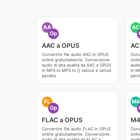
AA
AC
Op
AAC a OPUS
AC
Convertire file audio AAC in OPUS
Conv
online gratuitamente. Conversione
onli
audio di alta qualità da AAC a OPUS
audi
in MP3.to MP3.to {} veloce e senza
in M
perdita.
perdi
FL
M4
Op
FLAC a OPUS
M4
Convertire file audio FLAC in OPUS
Conv
online gratuitamente. Conversione
onli
audio di alta qualità da FLAC a
audi