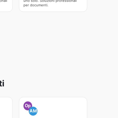
onali
uno solo. Soluzioni professionali
per documenti.
ti
Op
AM