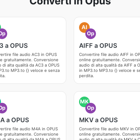
Converti in Opus
AI
Op
Op
3 a OPUS
AIFF a OPUS
ertire file audio AC3 in OPUS
Convertire file audio AIFF in 
ne gratuitamente. Conversione
online gratuitamente. Convers
o di alta qualità da AC3 a OPUS
audio di alta qualità da AIFF a
P3.to MP3.to {} veloce e senza
in MP3.to MP3.to {} veloce e s
ta.
perdita.
MK
Op
Op
A a OPUS
MKV a OPUS
ertire file audio M4A in OPUS
Convertire file audio MKV in 
ne gratuitamente. Conversione
online gratuitamente. Convers
o di alta qualità da M4A a OPUS
audio di alta qualità da MKV a