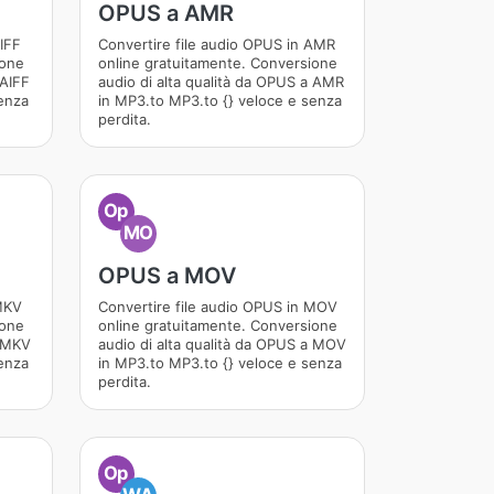
OPUS a AMR
AIFF
Convertire file audio OPUS in AMR
ione
online gratuitamente. Conversione
 AIFF
audio di alta qualità da OPUS a AMR
enza
in MP3.to MP3.to {} veloce e senza
perdita.
Op
MO
OPUS a MOV
 MKV
Convertire file audio OPUS in MOV
ione
online gratuitamente. Conversione
a MKV
audio di alta qualità da OPUS a MOV
enza
in MP3.to MP3.to {} veloce e senza
perdita.
Op