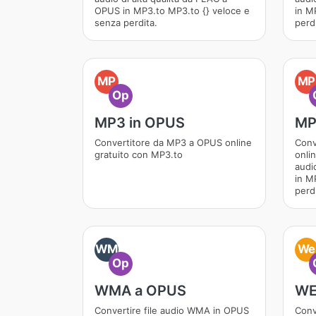
OPUS in MP3.to MP3.to {} veloce e
in M
senza perdita.
perdi
MP
MP
Op
MP3 in OPUS
MP
Convertitore da MP3 a OPUS online
Conv
gratuito con MP3.to
onli
audi
in M
perdi
WM
We
Op
WMA a OPUS
WE
Convertire file audio WMA in OPUS
Conv