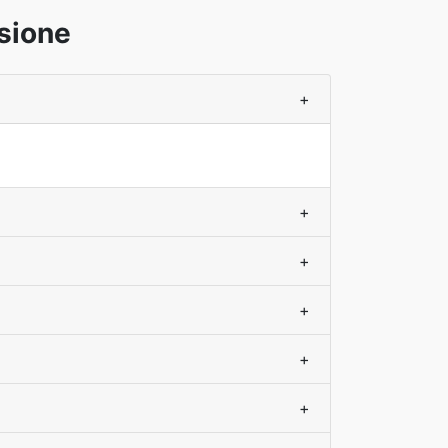
sione
+
+
+
+
+
+