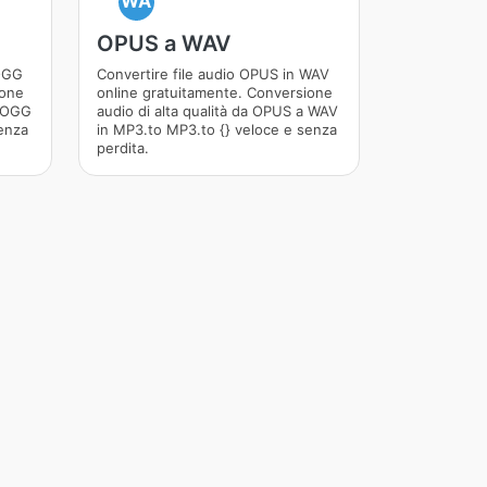
WA
OPUS a WAV
 OGG
Convertire file audio OPUS in WAV
ione
online gratuitamente. Conversione
a OGG
audio di alta qualità da OPUS a WAV
enza
in MP3.to MP3.to {} veloce e senza
perdita.