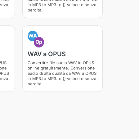
enza
in MP3.to MP3.to {} veloce e senza
perdita.
WA
Op
WAV a OPUS
OPUS
Convertire file audio WAV in OPUS
ione
online gratuitamente. Conversione
 OPUS
audio di alta qualità da WAV a OPUS
enza
in MP3.to MP3.to {} veloce e senza
perdita.