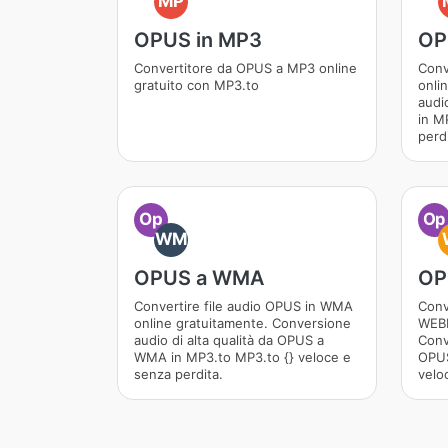
MP
OPUS in MP3
OP
Convertitore da OPUS a MP3 online
Conv
gratuito con MP3.to
onli
audi
in M
perdi
Op
Op
WM
OPUS a WMA
OP
Convertire file audio OPUS in WMA
Conv
online gratuitamente. Conversione
WEBM
audio di alta qualità da OPUS a
Conv
WMA in MP3.to MP3.to {} veloce e
OPUS
senza perdita.
velo