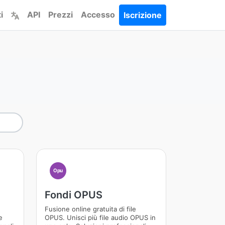
i
API
Prezzi
Accesso
Iscrizione
Opu
Fondi OPUS
Fusione online gratuita di file
e
OPUS. Unisci più file audio OPUS in