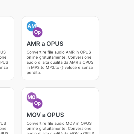
AM
Op
AMR a OPUS
OPUS
Convertire file audio AMR in OPUS
ione
online gratuitamente. Conversione
 OPUS
audio di alta qualità da AMR a OPUS
enza
in MP3.to MP3.to {} veloce e senza
perdita.
MO
Op
MOV a OPUS
OPUS
Convertire file audio MOV in OPUS
ione
online gratuitamente. Conversione
 OPUS
audio di alta qualità da MOV a OPUS