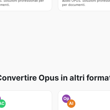
. Soluzioni professionali per
audio OPUS. Soluzioni professi
menti.
per documenti.
onvertire Opus in altri forma
Op
AC
AI