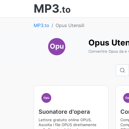
MP3
.to
MP3.to
Opus Utensili
Opus Uten
Opu
Convertire Opus da e v
Opu
Op
Suonatore d'opera
Co
Lettore gratuito online OPUS.
Comp
Ascolta i file OPUS direttamente
Compr