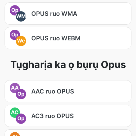
Op
OPUS ruo WMA
WM
Op
OPUS ruo WEBM
We
Tụgharịa ka ọ bụrụ Opus
AA
AAC ruo OPUS
Op
AC
AC3 ruo OPUS
Op