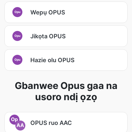
Wepụ OPUS
Opu
Jikọta OPUS
Opu
Hazie olu OPUS
Opu
Gbanwee Opus gaa na
usoro ndị ọzọ
Op
OPUS ruo AAC
AA