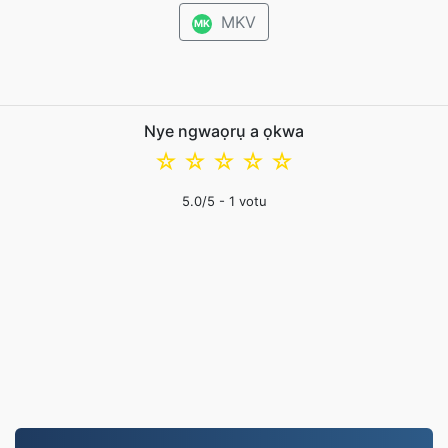
MKV
MK
Nye ngwaọrụ a ọkwa
☆
☆
☆
☆
☆
5.0
/5 -
1
votu