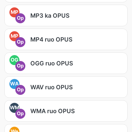
MP
MP3 ka OPUS
Op
MP
MP4 ruo OPUS
Op
OG
OGG ruo OPUS
Op
WA
WAV ruo OPUS
Op
WM
WMA ruo OPUS
Op
We