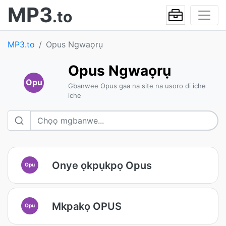
MP3
.to
MP3.to
Opus Ngwaọrụ
Opus Ngwaọrụ
Opu
Gbanwee Opus gaa na site na usoro dị iche
iche
Onye ọkpụkpọ Opus
Opu
Mkpakọ OPUS
Opu