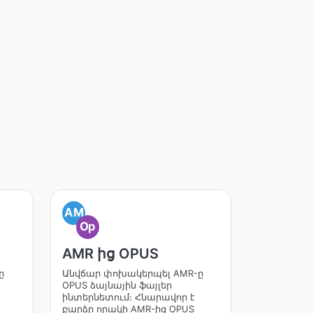
AM
Op
AMR ից OPUS
ը
Անվճար փոխակերպել AMR-ը
OPUS ձայնային ֆայլեր
ինտերնետում։ Հնարավոր է
բարձր որակի AMR-ից OPUS