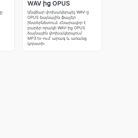
WAV ից OPUS
ը
Անվճար փոխակերպել WAV-ը
OPUS ձայնային ֆայլեր
ինտերնետում։ Հնարավոր է
բարձր որակի WAV-ից OPUS
ձայնային փոխակերպում
MP3.to-ում՝ արագ և առանց
կորստի։