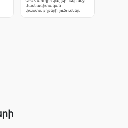
OPUS աուդիո ֆայլեր մեկի մեջ:
Մասնագիտական
փաստաթղթերի լուծումներ:
երի