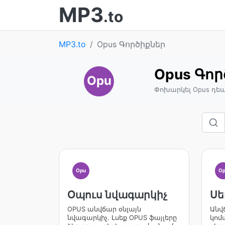
MP3
.to
MP3.to
Opus Գործիքներ
Opus Գոր
Opu
Փոխարկել Opus դե
Opu
Op
Օպուս նվագարկիչ
Սե
OPUS անվճար օնլայն
Անվ
նվագարկիչ. Լսեք OPUS ֆայլերը
կոմ