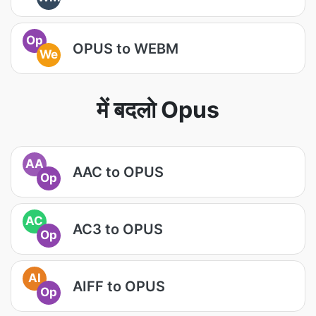
Op
OPUS to WEBM
We
में बदलो Opus
AA
AAC to OPUS
Op
AC
AC3 to OPUS
Op
AI
AIFF to OPUS
Op