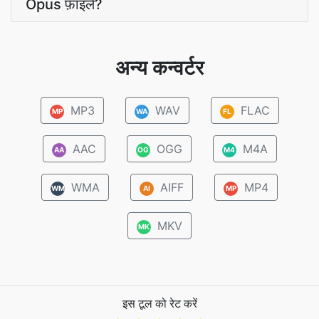
Opus फ़ाइलें?
अन्य कन्वर्टर
MP3
WAV
FLAC
MP
WA
FL
AAC
OGG
M4A
AA
OG
M4
WMA
AIFF
MP4
WM
AI
MP
MKV
MK
इस टूल को रेट करें