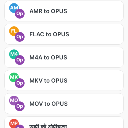
AM
AMR to OPUS
Op
FL
FLAC to OPUS
Op
M4
M4A to OPUS
Op
MK
MKV to OPUS
Op
MO
MOV to OPUS
Op
MP
एमपी को ओपीयूएस