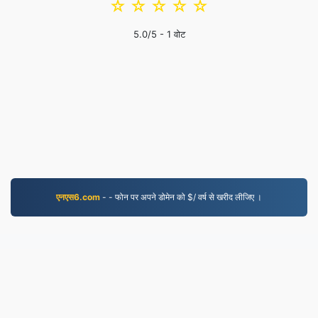
☆
☆
☆
☆
☆
5.0
/5 -
1
वोट
एनएस6.com
- - फोन पर अपने डोमेन को $/ वर्ष से खरीद लीजिए ।
MP3.to
2,331,793 2019 से परिवर्तित फाइलें
गोपनीयता नीति
|
सेवा की शर्तें
|
हमारे बारे में
|
हमसे संपर्क करें
|
API
|