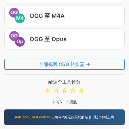
OG
OGG 至 M4A
M4
OG
OGG 至 Opus
Op
全部视图 OGG 转换器 →
给这个工具评分
☆
☆
☆
☆
☆
2.3
/5 -
3
票数
ns6.com, ns6.com 中
以每年2美元购买您的域名, 几分钟后上网