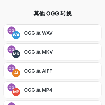
其他 OGG 转换
OG
OGG 至 WAV
WA
OG
OGG 至 MKV
MK
OG
OGG 至 AIFF
AI
OG
OGG 至 MP4
MP