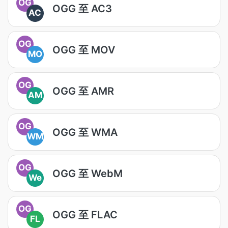
OG
OGG 至 AC3
AC
OG
OGG 至 MOV
MO
OG
OGG 至 AMR
AM
OG
OGG 至 WMA
WM
OG
OGG 至 WebM
We
OG
OGG 至 FLAC
FL