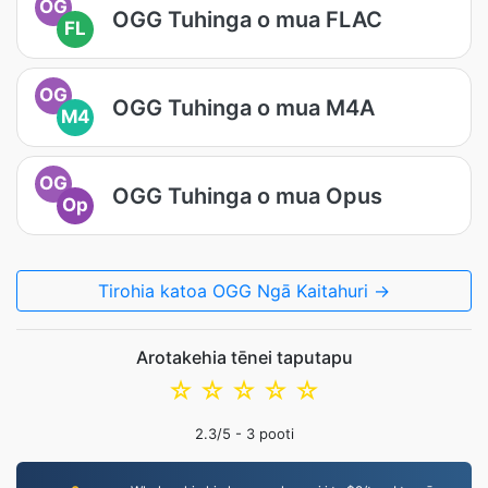
OG
OGG Tuhinga o mua FLAC
FL
OG
OGG Tuhinga o mua M4A
M4
OG
OGG Tuhinga o mua Opus
Op
Tirohia katoa OGG Ngā Kaitahuri →
Arotakehia tēnei taputapu
☆
☆
☆
☆
☆
2.3
/5 -
3
pooti