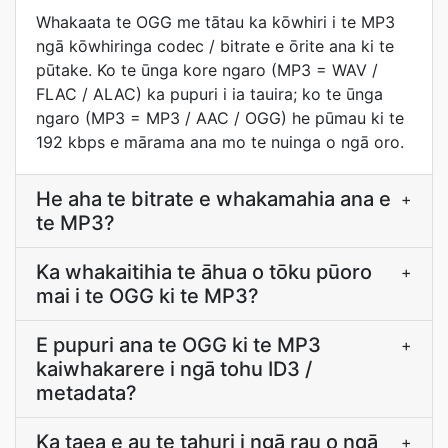
Whakaata te OGG me tātau ka kōwhiri i te MP3
ngā kōwhiringa codec / bitrate e ōrite ana ki te
pūtake. Ko te ūnga kore ngaro (MP3 = WAV /
FLAC / ALAC) ka pupuri i ia tauira; ko te ūnga
ngaro (MP3 = MP3 / AAC / OGG) he pūmau ki te
192 kbps e mārama ana mo te nuinga o ngā oro.
He aha te bitrate e whakamahia ana e
+
te MP3?
Ka whakaitihia te āhua o tōku pūoro
+
mai i te OGG ki te MP3?
E pupuri ana te OGG ki te MP3
+
kaiwhakarere i ngā tohu ID3 /
metadata?
Ka taea e au te tahuri i ngā rau o ngā
+