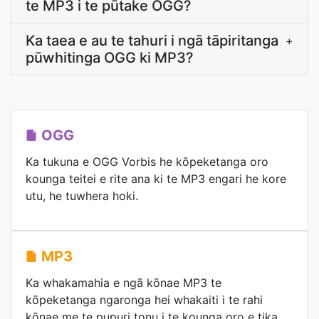
te MP3 i te pūtake OGG?
Ka taea e au te tahuri i ngā tāpiritanga
+
pūwhitinga OGG ki MP3?
OGG
Ka tukuna e OGG Vorbis he kōpeketanga oro
kounga teitei e rite ana ki te MP3 engari he kore
utu, he tuwhera hoki.
MP3
Ka whakamahia e ngā kōnae MP3 te
kōpeketanga ngaronga hei whakaiti i te rahi
kōnae me te pupuri tonu i te kounga oro e tika