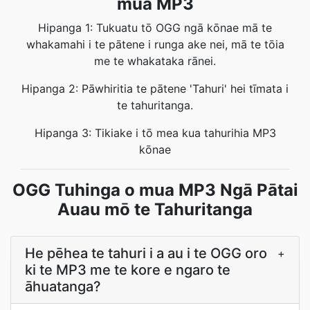
mua MP3
Hipanga 1: Tukuatu tō OGG ngā kōnae mā te
whakamahi i te pātene i runga ake nei, mā te tōia
me te whakataka rānei.
Hipanga 2: Pāwhiritia te pātene 'Tahuri' hei tīmata i
te tahuritanga.
Hipanga 3: Tikiake i tō mea kua tahurihia MP3
kōnae
OGG Tuhinga o mua MP3 Ngā Pātai
Auau mō te Tahuritanga
He pēhea te tahuri i a au i te OGG oro
+
ki te MP3 me te kore e ngaro te
āhuatanga?