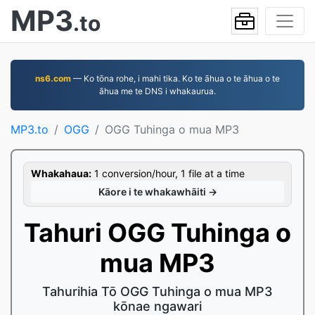
MP3
.to
ns6.com
— Ko tōna rohe, i mahi tika. Ko te āhua o te āhua o te
āhua me te DNS i whakaurua.
MP3.to
OGG
OGG Tuhinga o mua MP3
Whakahaua:
1 conversion/hour, 1 file at a time
Kāore i te whakawhāiti →
Tahuri OGG Tuhinga o
mua MP3
Tahurihia Tō OGG Tuhinga o mua MP3
kōnae ngawari