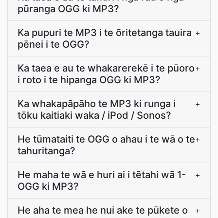
pūranga OGG ki MP3?
Ka pupuri te MP3 i te ōritetanga tauira
+
pēnei i te OGG?
Ka taea e au te whakarerekē i te pūoro
+
i roto i te hipanga OGG ki MP3?
Ka whakapāpāho te MP3 ki runga i
+
tōku kaitiaki waka / iPod / Sonos?
He tūmataiti te OGG o ahau i te wā o te
+
tahuritanga?
He maha te wā e huri ai i tētahi wā 1-
+
OGG ki MP3?
He aha te mea he nui ake te pūkete o
+