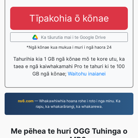
Tīpakohia ō kōnae
Ka tāurutia mai i te Google Drive
*Ngā kōnae kua mukua i muri i ngā haora 24
Tahurihia kia 1 GB ngā kōnae mō te kore utu, ka
taea e ngā kaiwhakamahi Pro te tahuri ki te 100
GB ngā kōnae;
Waitohu inaianei
ns6.com
— Whakawhiwhia hoana rohe i roto i nga minu. Ka
rapu, ka whakarārangi, ka whakarewa.
Me pēhea te huri OGG Tuhinga o