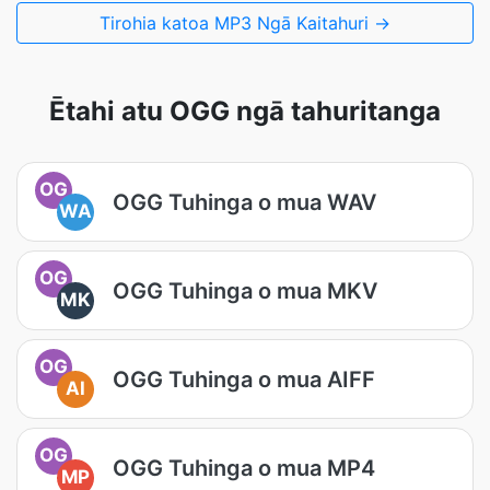
Tirohia katoa MP3 Ngā Kaitahuri →
Ētahi atu OGG ngā tahuritanga
OG
OGG Tuhinga o mua WAV
WA
OG
OGG Tuhinga o mua MKV
MK
OG
OGG Tuhinga o mua AIFF
AI
OG
OGG Tuhinga o mua MP4
MP