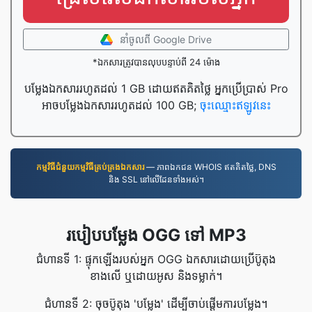
នាំចូល​ពី Google Drive
*ឯកសារត្រូវបានលុបបន្ទាប់ពី 24 ម៉ោង
បម្លែងឯកសាររហូតដល់ 1 GB ដោយឥតគិតថ្លៃ អ្នកប្រើប្រាស់ Pro
អាចបម្លែងឯកសាររហូតដល់ 100 GB;
ចុះឈ្មោះឥឡូវនេះ
កម្មវិធី​ជំនួយ​កម្មវិធី​គ្រប់គ្រង​ឯកសារ
— ភាពឯកជន WHOIS ឥតគិតថ្លៃ, DNS
និង SSL នៅលើដែនទាំងអស់។
របៀបបម្លែង OGG ទៅ MP3
ជំហានទី 1: ផ្ទុកឡើងរបស់អ្នក OGG ឯកសារដោយប្រើប៊ូតុង
ខាងលើ ឬដោយអូស និងទម្លាក់។
ជំហានទី 2: ចុចប៊ូតុង 'បម្លែង' ដើម្បីចាប់ផ្តើមការបម្លែង។