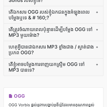
Sonos របស់ខ្ញុំទេ?
តើ​ឯកសារ OGG របស់​ខ្ញុំ​ឯកជន​ក្នុង​អំឡុង​ពេល​
+
បម្លែង​ឬ​ទេ & # 160;?
តើ​ត្រូវ​ចំណាយ​ពេល​ប៉ុន្មាន​ដើម្បី​បម្លែង OGG ទៅ
+
MP3 មួយ​ម៉ោង?
ហេតុ​អ្វី​បាន​ជា​ឯកសារ MP3 ខ្លាំង​ជាង / ស្ងាត់​ជាង​
+
ប្រភព OGG?
តើ​ខ្ញុំ​អាច​បម្លែង​ការ​ទាញយក​ស្ទ្រីម OGG ទៅ
+
MP3 បាន​ទេ?
OGG
OGG Vorbis ផ្តល់នូវការបង្ហាប់អូឌីយ៉ូដែលមានគុណភាពខ្ពស់