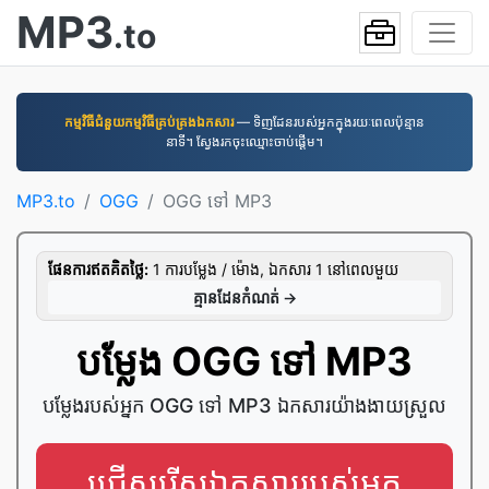
MP3
.to
កម្មវិធី​ជំនួយ​កម្មវិធី​គ្រប់គ្រង​ឯកសារ
— ទិញដែនរបស់អ្នកក្នុងរយៈពេលប៉ុន្មាន
នាទី។ ស្វែងរកចុះឈ្មោះចាប់ផ្តើម។
MP3.to
OGG
OGG ទៅ MP3
ផែនការ​ឥត​គិត​ថ្លៃ:
1 ការ​បម្លែង / ម៉ោង, ឯកសារ 1 នៅ​ពេល​មួយ
គ្មាន​ដែន​កំណត់ →
បម្លែង OGG ទៅ MP3
បម្លែងរបស់អ្នក OGG ទៅ MP3 ឯកសារយ៉ាងងាយស្រួល
ជ្រើសរើសឯកសាររបស់អ្នក