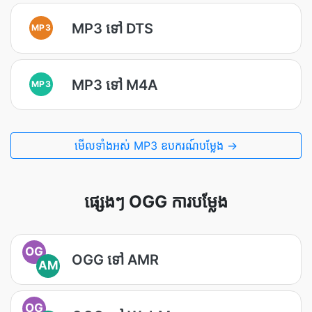
MP3 ទៅ DTS
MP3
MP3 ទៅ M4A
MP3
មើល​ទាំងអស់ MP3 ឧបករណ៍បម្លែង →
ផ្សេងៗ OGG ការបម្លែង
OG
OGG ទៅ AMR
AM
OG