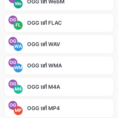
OGG ទៅ WebM
We
OG
OGG ទៅ FLAC
FL
OG
OGG ទៅ WAV
WA
OG
OGG ទៅ WMA
WM
OG
OGG ទៅ M4A
M4
OG
OGG ទៅ MP4
MP