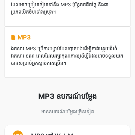
ដែលអាចប្រៀបធៀបទៅនឹង MP3 ប៉ុន្តែឥតគិតថ្លៃ និងជា
ប្រភពបើកចំហទាំងស្រុង។
MP3
ឯកសារ MP3 ប្រើការបង្ហាប់ដែលបាត់បង់ដើម្បីកាត់បន្ថយទំហំ
ឯកសារ ខណៈពេលដែលរក្សាគុណភាពអូឌីយ៉ូដែលអាចទទួលយក
បានសម្រាប់អ្នកស្តាប់ភាគច្រើន។
MP3 ឧបករណ៍បម្លែង
មានឧបករណ៍បម្លែងច្រើនទៀត