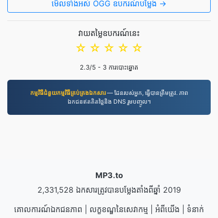
មើល​ទាំងអស់ OGG ឧបករណ៍បម្លែង →
វាយតម្លៃឧបករណ៍នេះ
☆
☆
☆
☆
☆
2.3
/5 -
3
ការបោះឆ្នោត
កម្មវិធី​ជំនួយ​កម្មវិធី​គ្រប់គ្រង​ឯកសារ
— ដែនរបស់អ្នក, ធ្វើបានត្រឹមត្រូវ. ភាព
ឯកជនឥតគិតថ្លៃនិង DNS រួមបញ្ចូល។
MP3.to
2,331,528 ឯកសារត្រូវបានបម្លែងតាំងពីឆ្នាំ 2019
គោលការណ៍ឯកជនភាព
|
លក្ខខណ្ឌនៃសេវាកម្ម
|
អំពីយើង
|
ទំនាក់