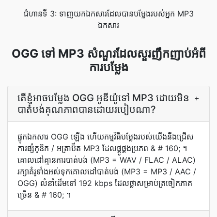
ជំហានទី 3: ទាញយកឯកសារដែលបានបម្លែងរបស់អ្នក MP3
ឯកសារ
OGG ទៅ MP3 សំណួរដែលសួរញឹកញាប់អំពី
ការបម្លែង
តើ​ខ្ញុំ​អាច​បម្លែង OGG អូឌីយ៉ូ​ទៅ MP3 ដោយ​មិន​
+
បាត់បង់​គុណភាព​បាន​ដោយ​របៀប​ណា?
ផ្ទុក​ឯកសារ OGG ឡើង ហើយ​កម្មវិធី​បម្លែង​របស់​យើង​នឹង​ជ្រើស​
ការ​ផ្សំ​កូឌិក / អត្រាប៊ីត MP3 ដែល​ផ្គូផ្គង​ប្រភព & # 160; ។
គោលដៅ​គ្មាន​ការ​បាត់បង់ (MP3 = WAV / FLAC / ALAC)
រក្សា​គំរូ​ទាំងអស់​ទុក​គោលដៅ​បាត់បង់ (MP3 = MP3 / AAC /
OGG) លំនាំដើម​ទៅ 192 kbps ដែល​ថ្លា​សម្រាប់​ត្រចៀក​ភាគ
ច្រើន & # 160; ។