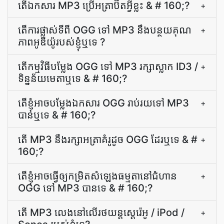
តើ​ឯកសារ MP3 ប្រើ​អត្រាប៊ីត​អ្វី​ខ្លះ & # 160;?
+
តើ​ការ​ផ្លាស់ទី​ពី OGG ទៅ MP3 នឹង​បន្ថយ​គុណ
+
ភាព​អូឌីយ៉ូ​របស់​ខ្ញុំ​ឬ​ទេ ?
តើ​កម្មវិធី​បម្លែង OGG ទៅ MP3 រក្សា​ស្លាក ID3 /
+
ទិន្នន័យ​មេតា​ឬទេ & # 160;?
តើ​ខ្ញុំ​អាច​បម្លែង​ឯកសារ OGG រាប់រយ​ទៅ MP3
+
បាន​ឬ​ទេ & # 160;?
តើ MP3 នឹង​រក្សា​អត្រា​គំរូ​ដូច OGG ដែរឬទេ & #
+
160;?
តើ​ខ្ញុំ​អាច​ធ្វើ​ឲ្យ​កម្រិត​សំឡេង​ធម្មតា​នៅ​ជំហាន
+
OGG ទៅ MP3 បាន​ទេ & # 160;?
តើ MP3 លេងនៅលើរថយន្តស្តេរ៉េអូ / iPod /
+