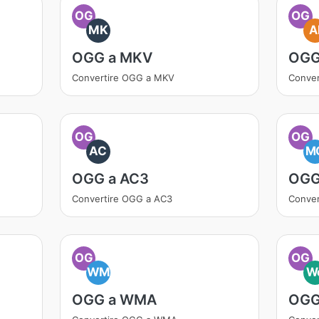
OG
OG
MK
A
OGG a MKV
OGG
Convertire OGG a MKV
Conver
OG
OG
AC
M
OGG a AC3
OGG
Convertire OGG a AC3
Conve
OG
OG
WM
W
OGG a WMA
OGG