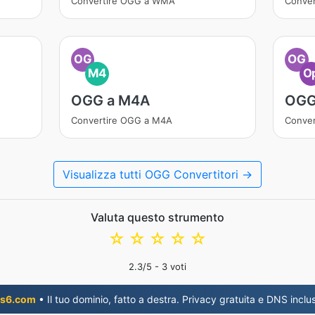
Convertire OGG a WMA
Conve
OG
OG
M4
O
OGG a M4A
OGG
Convertire OGG a M4A
Conver
Visualizza tutti OGG Convertitori →
Valuta questo strumento
☆
☆
☆
☆
☆
2.3
/5 -
3
voti
s6.com
• Il tuo dominio, fatto a destra. Privacy gratuita e DNS inclus