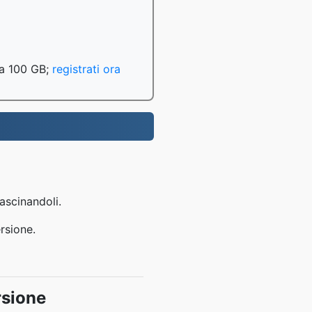
o a 100 GB;
registrati ora
rascinandoli.
rsione.
rsione