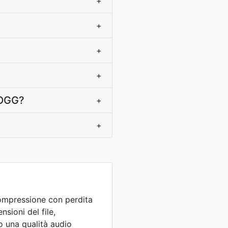
+
+
+
+
e OGG?
+
+
 compressione con perdita
nsioni del file,
 una qualità audio