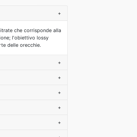
+
itrate che corrisponde alla
ne; l'obiettivo lossy
te delle orecchie.
+
+
+
+
+