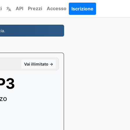
i
API
Prezzi
Accesso
Iscrizione
ia.
Vai illimitato →
P3
rzo