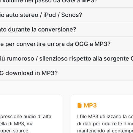
il volume nel passo da OGG a MP3?
io auto stereo / iPod / Sonos?
vato durante la conversione?
le per convertire un'ora da OGG a MP3?
più rumoroso / silenzioso rispetto alla sorgent
GG download in MP3?
MP3
ressione audio di alta
I file MP3 utilizzano la
ella di MP3, ma
di dati per ridurre le dime
 open source.
mantenendo al contempo