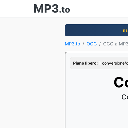
MP3
.to
ns
MP3.to
OGG
OGG a MP
Piano libero:
1 conversione/ora
C
Co