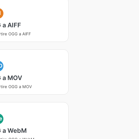
I
 a AIFF
tire OGG a AIFF
O
 a MOV
rtire OGG a MOV
e
 a WebM