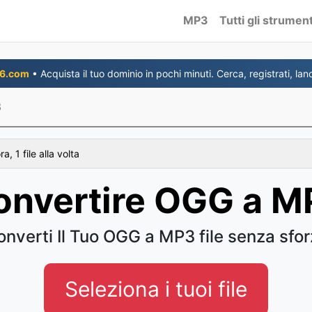
MP3
Tutti gli strument
6.com
• Acquista il tuo dominio in pochi minuti. Cerca, registrati, lanc
3
, 1 file alla volta
onvertire OGG a M
nverti Il Tuo OGG a MP3 file senza sfo
Seleziona i tuoi file