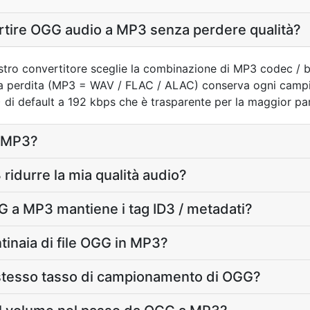
rtire OGG audio a MP3 senza perdere qualità?
nostro convertitore sceglie la combinazione di MP3 codec / b
za perdita (MP3 = WAV / FLAC / ALAC) conserva ogni campio
i default a 192 kbps che è trasparente per la maggior par
le MP3?
idurre la mia qualità audio?
GG a MP3 mantiene i tag ID3 / metadati?
tinaia di file OGG in MP3?
stesso tasso di campionamento di OGG?