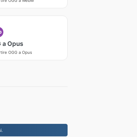
rtire OGG a WebM
p
 a Opus
tire OGG a Opus
i.