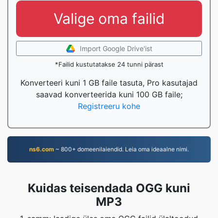
Valige oma failid
Import Google Drive'ist
*Failid kustutatakse 24 tunni pärast
Konverteeri kuni 1 GB faile tasuta, Pro kasutajad
saavad konverteerida kuni 100 GB faile;
Registreeru kohe
ns6.com
~ 800+ domeenilaiendid. Leia oma ideaalne nimi.
Kuidas teisendada OGG kuni
MP3