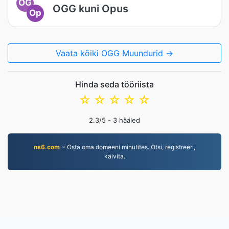
OG
OGG kuni Opus
Op
Vaata kõiki OGG Muundurid →
Hinda seda tööriista
☆
☆
☆
☆
☆
2.3
/5 -
3
hääled
ns6.com
~ Osta oma domeeni minutites. Otsi, registreeri,
käivita.