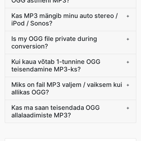
OGG astmeni MP3?
Kas MP3 mängib minu auto stereo /
+
iPod / Sonos?
Is my OGG file private during
+
conversion?
Kui kaua võtab 1-tunnine OGG
+
teisendamine MP3-ks?
Miks on fail MP3 valjem / vaiksem kui
+
allikas OGG?
Kas ma saan teisendada OGG
+
allalaadimiste MP3?