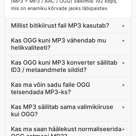
(MP3 = MP3 / AAC / OGG) vaikimisi 192 kbps,
mis on enamiku kõrvade jaoks läbipaistev.
Millist bitikiirust fail MP3 kasutab?
+
Kas OGG kuni MP3 vähendab mu
+
helikvaliteeti?
Kas OGG kuni MP3 konverter säilitab
+
ID3 / metaandmete sildid?
Kas ma võin sadu faile OGG
+
teisendada MP3-ks?
Kas MP3 säilitab sama valimikiiruse
+
kui OGG?
Kas ma saan häälekust normaliseerida
+