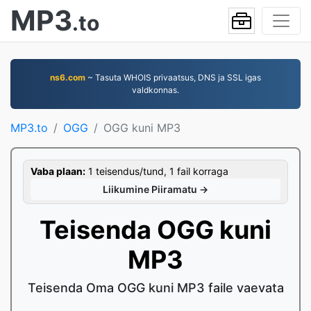
MP3
.to
ns6.com
~ Tasuta WHOIS privaatsus, DNS ja SSL igas
valdkonnas.
MP3.to
OGG
OGG kuni MP3
Vaba plaan:
1 teisendus/tund, 1 fail korraga
Liikumine Piiramatu →
Teisenda OGG kuni
MP3
Teisenda Oma OGG kuni MP3 faile vaevata