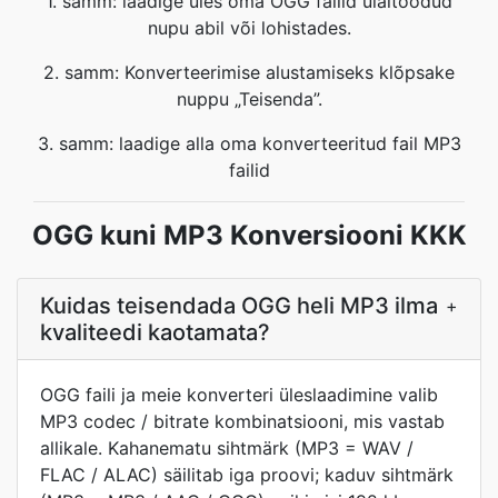
1. samm: laadige üles oma OGG failid ülaltoodud
nupu abil või lohistades.
2. samm: Konverteerimise alustamiseks klõpsake
nuppu „Teisenda”.
3. samm: laadige alla oma konverteeritud fail MP3
failid
OGG kuni MP3 Konversiooni KKK
Kuidas teisendada OGG heli MP3 ilma
+
kvaliteedi kaotamata?
OGG faili ja meie konverteri üleslaadimine valib
MP3 codec / bitrate kombinatsiooni, mis vastab
allikale. Kahanematu sihtmärk (MP3 = WAV /
FLAC / ALAC) säilitab iga proovi; kaduv sihtmärk