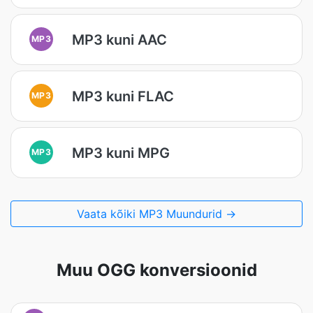
MP3 kuni AAC
MP3
MP3 kuni FLAC
MP3
MP3 kuni MPG
MP3
Vaata kõiki MP3 Muundurid →
Muu OGG konversioonid