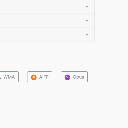
+
+
+
WMA
AIFF
Opus
M
AI
Op