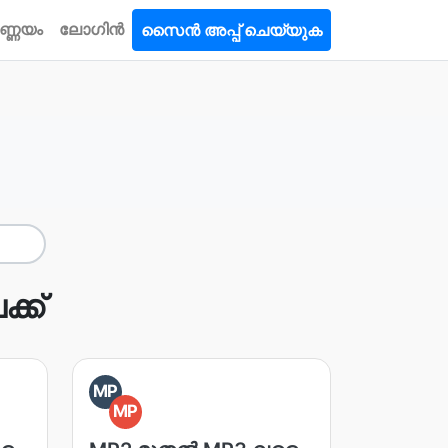
ണ്ണയം
ലോഗിൻ
സൈൻ അപ്പ് ചെയ്യുക
്ക്
MP
MP