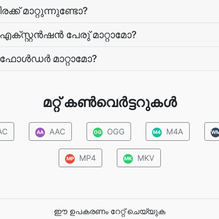
് മാറ്റുന്നുണ്ടോ?
ക്സ്റ്റന്‍ഷന്‍ പേരു് മാറ്റാമോ?
ോള്‍ഡര്‍ മാറ്റാമോ?
മറ്റ് കൺവെർട്ടറുകൾ
AC
AAC
OGG
M4A
AA
OG
M4
W
MP4
MKV
MP
MK
ഈ ഉപകരണം റേറ്റ് ചെയ്യുക