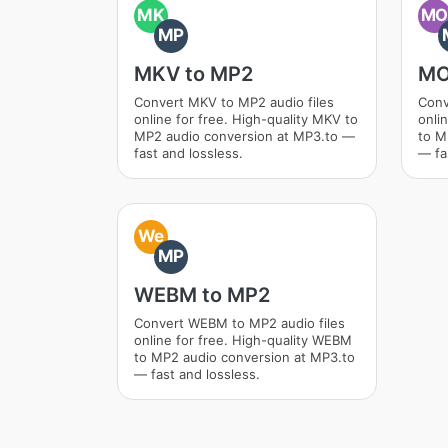
MK
M
MP
MKV to MP2
MO
Convert MKV to MP2 audio files
Conv
online for free. High-quality MKV to
onli
MP2 audio conversion at MP3.to —
to M
fast and lossless.
— fa
We
MP
WEBM to MP2
Convert WEBM to MP2 audio files
online for free. High-quality WEBM
to MP2 audio conversion at MP3.to
— fast and lossless.