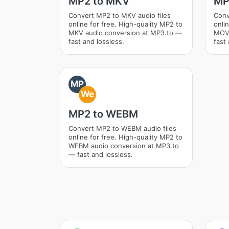
MP2 to MKV
MP
Convert MP2 to MKV audio files
Conv
online for free. High-quality MP2 to
onli
MKV audio conversion at MP3.to —
MOV 
fast and lossless.
fast 
MP
We
MP2 to WEBM
Convert MP2 to WEBM audio files
online for free. High-quality MP2 to
WEBM audio conversion at MP3.to
— fast and lossless.