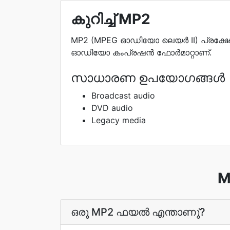
കുറിച്ച് MP2
MP2 (MPEG ഓഡിയോ ലെയർ II) പ്രക്ഷ
ഓഡിയോ കംപ്രഷൻ ഫോർമാറ്റാണ്.
സാധാരണ ഉപയോഗങ്ങൾ
Broadcast audio
DVD audio
Legacy media
M
ഒരു MP2 ഫയല്‍ എന്താണു്?