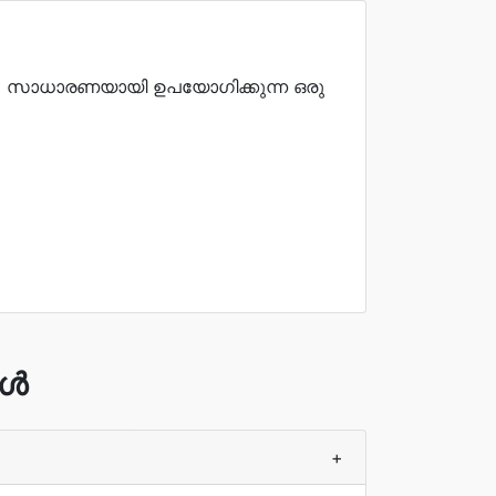
B) സാധാരണയായി ഉപയോഗിക്കുന്ന ഒരു
ങൾ
+