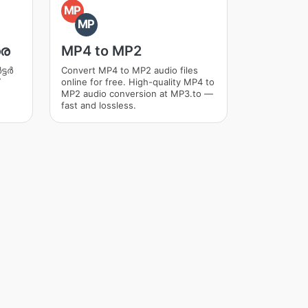
MP
MP
രെ
MP4 to MP2
്ടർ
Convert MP4 to MP2 audio files
online for free. High-quality MP4 to
MP2 audio conversion at MP3.to —
fast and lossless.