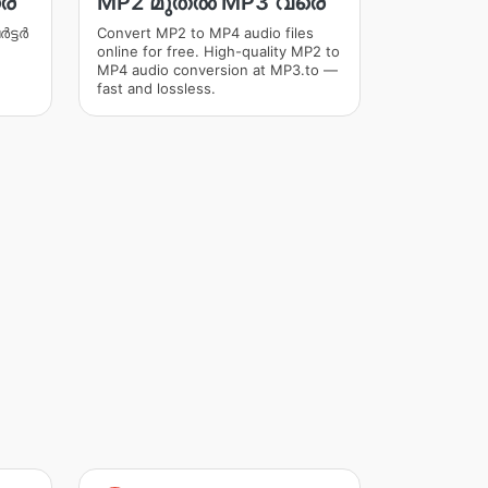
രെ
MP2 മുതൽ MP3 വരെ
ട്ടർ
Convert MP2 to MP4 audio files
online for free. High-quality MP2 to
MP4 audio conversion at MP3.to —
fast and lossless.