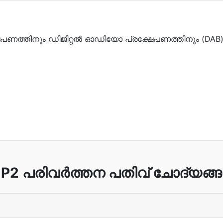
േപണത്തിനും ഡിജിറ്റൽ ഓഡിയോ പ്രക്ഷേപണത്തിനും (DA
P2 പരിവർത്തന പതിവ് ചോദ്യങ്