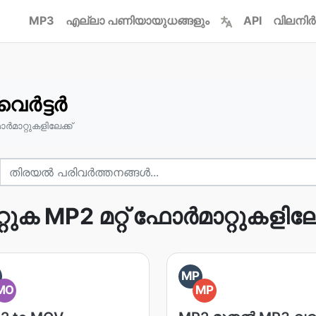
MP3
എല്ലാ പണിയായുധങ്ങളും
API
വിലനിർ
െർട്ടർ
ർമാറ്റുകളിലേക്ക്
റ്റുക MP2 മറ്റ് ഫോർമാറ്റുകളിലേക
MP
MO
MP