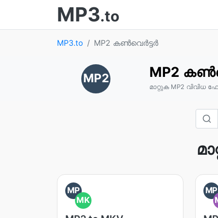
MP3
.to
MP3.to
MP2 കൺവെർട്ടർ
MP2 കൺവ
MP2
മാറ്റുക MP2 വിവിധ ഫോ
മാ
MP
MP
MK