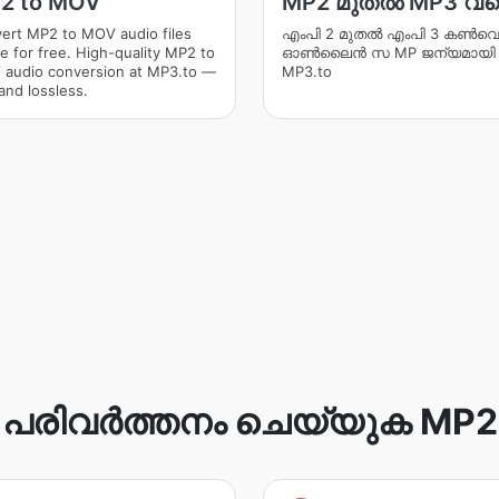
2 to MOV
MP2 മുതൽ MP3 വ
ert MP2 to MOV audio files
എം‌പി 2 മുതൽ എം‌പി 3 കൺ‌വെർ
ne for free. High-quality MP2 to
ഓൺ‌ലൈൻ സ MP ജന്യമായി
audio conversion at MP3.to —
MP3.to
and lossless.
പരിവർത്തനം ചെയ്യുക MP2