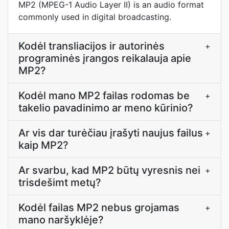
MP2 (MPEG-1 Audio Layer II) is an audio format
commonly used in digital broadcasting.
Kodėl transliacijos ir autorinės
+
programinės įrangos reikalauja apie
MP2?
Kodėl mano MP2 failas rodomas be
+
takelio pavadinimo ar meno kūrinio?
Ar vis dar turėčiau įrašyti naujus failus
+
kaip MP2?
Ar svarbu, kad MP2 būtų vyresnis nei
+
trisdešimt metų?
Kodėl failas MP2 nebus grojamas
+
mano naršyklėje?