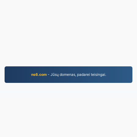
ns6.com
- Jūsų domenas, padarei teisingai.
MP3.to
2,331,484 Failai konvertuoti nuo 2019 m.
Privatumo politika
|
Paslaugų teikimo sąlygos
|
Apie
mus
|
Susisiekite su mumis
|
API
|
Bandiniai
|
Įdiegti
programą