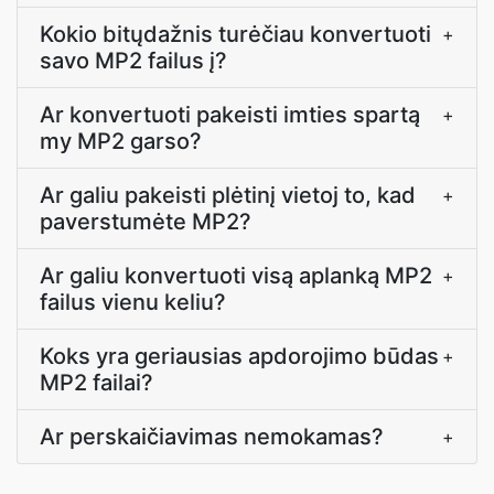
Kokio bitųdažnis turėčiau konvertuoti
+
savo MP2 failus į?
Ar konvertuoti pakeisti imties spartą
+
my MP2 garso?
Ar galiu pakeisti plėtinį vietoj to, kad
+
paverstumėte MP2?
Ar galiu konvertuoti visą aplanką MP2
+
failus vienu keliu?
Koks yra geriausias apdorojimo būdas
+
MP2 failai?
Ar perskaičiavimas nemokamas?
+