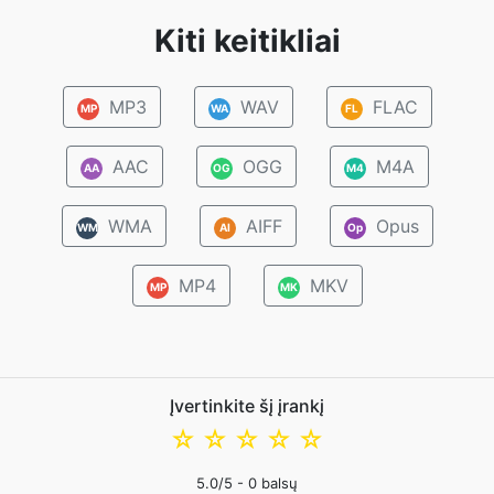
Kiti keitikliai
MP3
WAV
FLAC
MP
WA
FL
AAC
OGG
M4A
AA
OG
M4
WMA
AIFF
Opus
WM
AI
Op
MP4
MKV
MP
MK
Įvertinkite šį įrankį
☆
☆
☆
☆
☆
5.0
/5 -
0
balsų